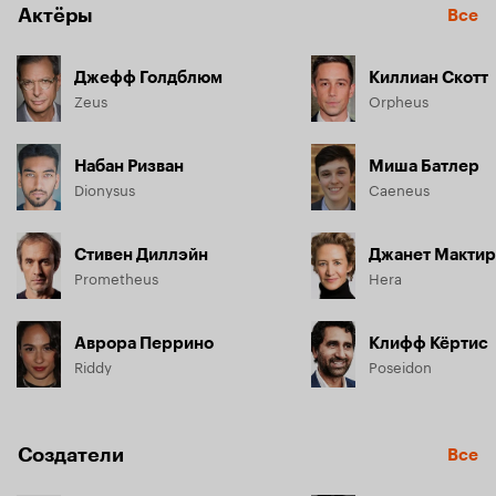
Актёры
Все
Джефф Голдблюм
Киллиан Скотт
Zeus
Orpheus
Набан Ризван
Миша Батлер
Dionysus
Caeneus
Стивен Диллэйн
Джанет Мактир
Prometheus
Hera
Аврора Перрино
Клифф Кёртис
Riddy
Poseidon
Создатели
Все