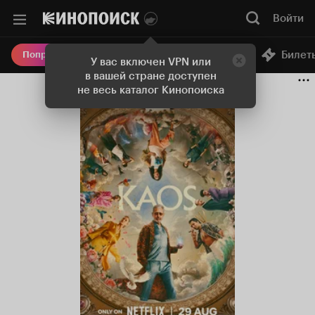
Войти
Онлайн-кинотеатр
Билет
Попробовать Плюс
У вас включен VPN или
в вашей стране доступен
не весь каталог Кинопоиска