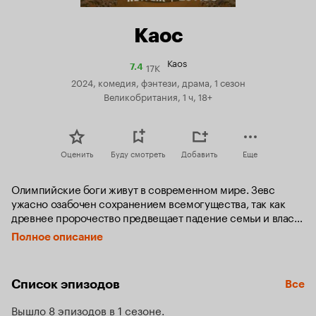
Каос
Kaos
17K
Рейтинг
7.4
Кинопоиска
2024, комедия, фэнтези, драма, 1 сезон
7.4
Великобритания, 1 ч, 18+
Оценить
Буду смотреть
Добавить
Еще
Олимпийские боги живут в современном мире. Зевс 
ужасно озабочен сохранением всемогущества, так как 
древнее пророчество предвещает падение семьи и власть 
хаоса. От злорадного взгляда прикованного к скале 
Полное описание
Прометея не ускользают, казалось бы, незначительные 
события, которые приведут к масштабным последствиям: 
уставший от бесконечных вечеринок Дионис думает 
Список эпизодов
Все
сделать что-нибудь, что возвысит его в глазах отца, а давно 
разлюбившая популярного певца Орфея его муза 
Вышло 8 эпизодов в 1 сезоне
Эвридика наконец-то решается от него уйти.