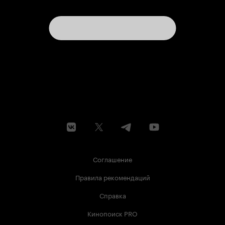
Соглашение
Правила рекомендаций
Справка
Кинопоиск PRO