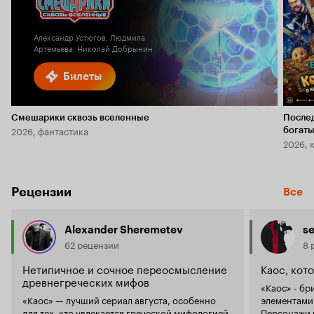
Кинопоиска
2.9
6.2
Александр Устюгов, Людмила
Артемьева, Николай Добрынин
Билеты
Смешарики сквозь вселенные
После
2026, фантастика
богаты
2026, 
Рецензии
Все
Alexander Sheremetev
s
62 рецензии
8 
Нетипичное и сочное переосмысление
Каос, кот
древнегреческих мифов
«Каос» - британский сериал от Netflix c
«Каос» — лучший сериал августа, особенно
элементами
для тех, кто увлекается греческой мифологией.
Персонажи 