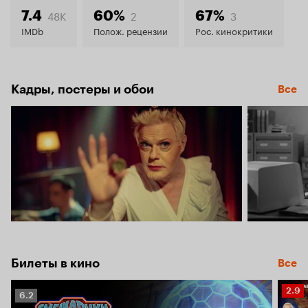
7.4
48K
2
3
7.4
60%
67%
IMDb
Полож. рецензии
Рос. кинокритики
Кадры, постеры и обои
Все
Билеты в кино
Все
Рейт
2.9
Рейтинг
6.2
Кино