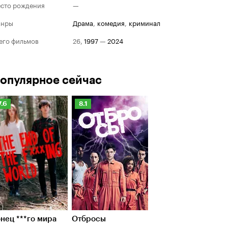
сто рождения
—
анры
драма
,
комедия
,
криминал
его фильмов
26
,
1997
—
2024
опулярное сейчас
Рейтинг
Рейтинг
7.6
8.1
Кинопоиска
Кинопоиска
.6
8.1
нец ***го мира
Отбросы