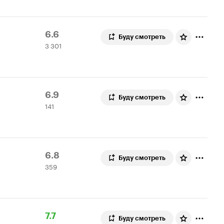
Рейтинг
3
6.6
Буду смотреть
3 301
Кинопоиска
301
6.6
оценка
Рейтинг
141
6.9
Буду смотреть
141
Кинопоиска
оценка
6.9
Рейтинг
359
6.8
Буду смотреть
359
Кинопоиска
оценок
6.8
Рейтинг
15
7.7
Буду смотреть