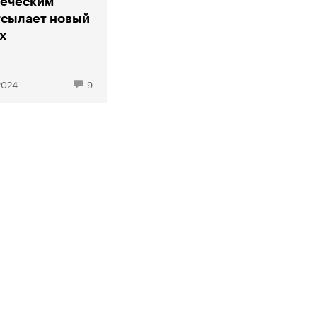
реческим
тсылает новый
ix
2024
9