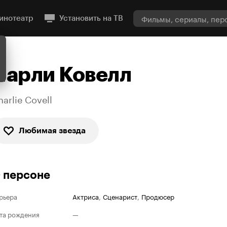
инотеатр
Установить на ТВ
Чарли Ковелл
harlie Covell
Любимая звезда
 персоне
рьера
Актриса
,
Сценарист
,
Продюсер
та рождения
—