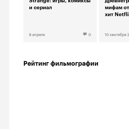
Strange: игры, комиксы
древнег
и сериал
мифам о
хит Netfl
8 апреля
0
10 сентября 
Рейтинг фильмографии