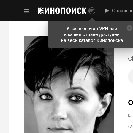
Онлайн-к
У вас включен VPN или
в вашей стране доступен
не весь каталог Кинопоиска
C
О
Ка
Да