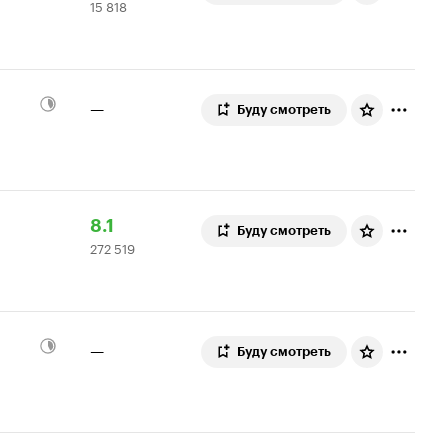
15 818
Кинопоиска
818
7.7
оценок
—
Буду смотреть
Рейтинг
272
8.1
Буду смотреть
272 519
Кинопоиска
519
8.1
оценок
—
Буду смотреть