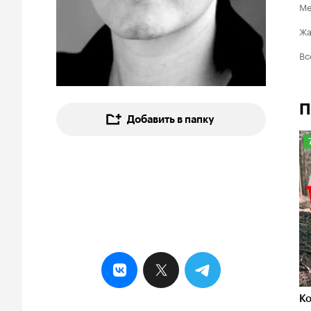
Ме
Ж
Вс
П
Добавить в папку
7
Ко