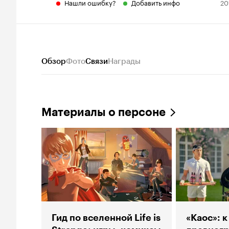
Нашли ошибку?
Добавить инфо
20
Обзор
Фото
Связи
Награды
Материалы о персоне
Гид по вселенной Life is
«Каос»: к