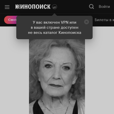
Войти
Онлайн-кинотеатр
Билеты в 
Смотреть кино
У вас включен VPN или
в вашей стране доступен
не весь каталог Кинопоиска