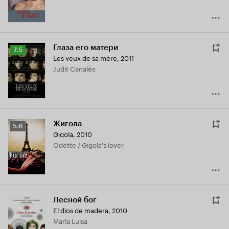
Глаза его матери
Рейтинг
7.5
Les yeux de sa mère
,
2011
Кинопоиска
Judit Canalès
7.5
Жигола
Рейтинг
5.6
Gigola
,
2010
Кинопоиска
Odette / Gigola's lover
5.6
Лесной бог
El dios de madera
,
2010
María Luisa