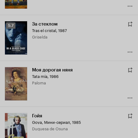
За стеклом
Рейтинг
5.7
Tras el cristal
,
1987
Кинопоиска
Griselda
5.7
Моя дорогая няня
Tata mía
,
1986
Paloma
Гойя
Goya
,
Мини-сериал, 1985
Duquesa de Osuna