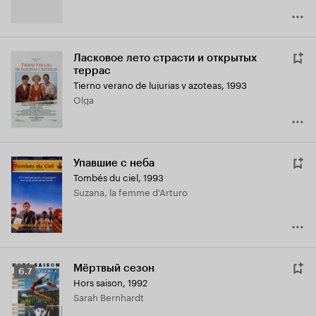
Ласковое лето страсти и открытых
террас
Tierno verano de lujurias y azoteas
,
1993
Olga
Упавшие с неба
Tombés du ciel
,
1993
Suzana, la femme d'Arturo
Мёртвый сезон
Рейтинг
6.7
Hors saison
,
1992
Кинопоиска
Sarah Bernhardt
6.7