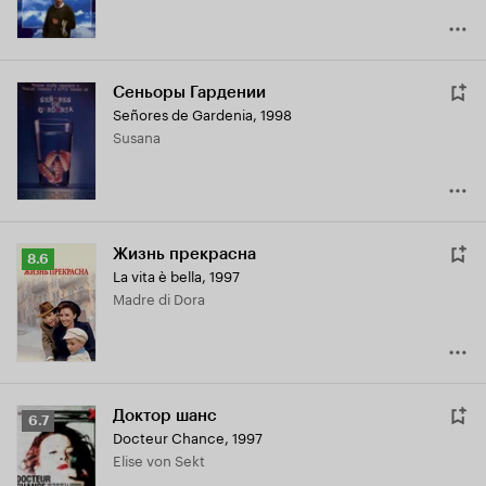
Сеньоры Гардении
Señores de Gardenia
,
1998
Susana
Жизнь прекрасна
Рейтинг
8.6
La vita è bella
,
1997
Кинопоиска
Madre di Dora
8.6
Доктор шанс
Рейтинг
6.7
Docteur Chance
,
1997
Кинопоиска
Elise von Sekt
6.7