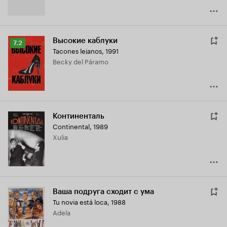
Высокие каблуки
Рейтинг
7.2
Tacones lejanos
,
1991
Кинопоиска
Becky del Páramo
7.2
Континенталь
Continental
,
1989
Xulia
Ваша подруга сходит с ума
Tu novia está loca
,
1988
Adela