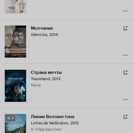
Молчание
Silencios
,
2014
Страна мечты
Traumland
,
2013
Maria
Линии Веллингтона
Рейтинг
6.3
Linhas de Wellington
,
2012
Кинопоиска
D. Filipa Sanches
6.3