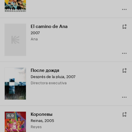
El camino de Ana
2007
Ana
После дождя
Després de la pluja
,
2007
Directora executiva
Королевы
Рейтинг
6.9
Reinas
,
2005
Кинопоиска
Reyes
6.9