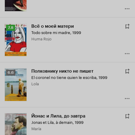
Всё о моей матери
Рейтинг
7.8
Todo sobre mi madre
,
1999
Кинопоиска
Huma Rojo
7.8
Полковнику никто не пишет
Рейтинг
6.6
El coronel no tiene quien le escriba
,
1999
Кинопоиска
Lola
6.6
Йонас и Лила, до завтра
Jonas et Lila, à demain
,
1999
María