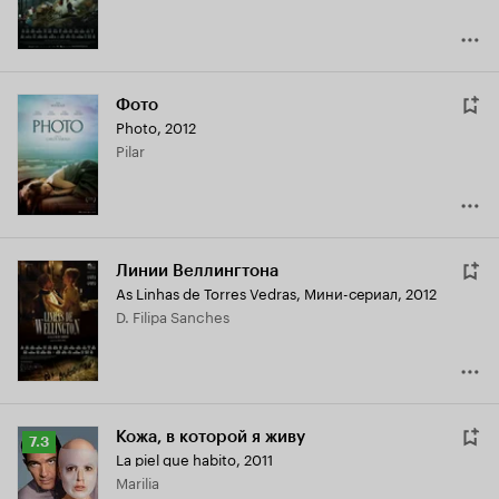
Фото
Photo
,
2012
Pilar
Линии Веллингтона
As Linhas de Torres Vedras
,
Мини-сериал, 2012
D. Filipa Sanches
Кожа, в которой я живу
Рейтинг
7.3
La piel que habito
,
2011
Кинопоиска
Marilia
7.3