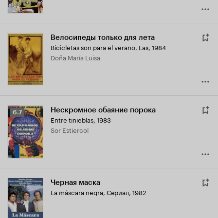
Велосипеды только для лета
Bicicletas son para el verano, Las
,
1984
Doña María Luisa
Нескромное обаяние порока
Рейтинг
6.7
Entre tinieblas
,
1983
Кинопоиска
Sor Estiercol
6.7
Черная маска
La máscara negra
,
Сериал, 1982