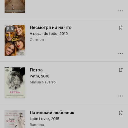
Несмотря ни на что
Рейтинг
5.8
A pesar de todo
,
2019
Кинопоиска
Carmen
5.8
Петра
Petra
,
2018
Marisa Navarro
Латинский любовник
Latin Lover
,
2015
Ramona