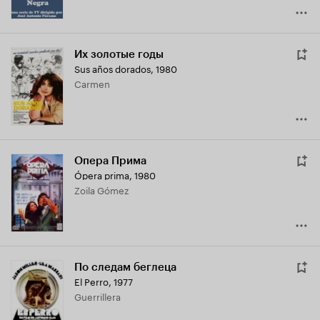
Их золотые годы
Sus años dorados
,
1980
Carmen
Опера Прима
Ópera prima
,
1980
Zoila Gómez
По следам беглеца
El Perro
,
1977
Guerrillera