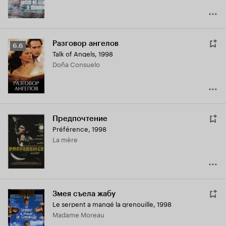
Разговор ангелов
Рейтинг
6.6
Talk of Angels
,
1998
Кинопоиска
Doña Consuelo
6.6
Предпочтение
Préférence
,
1998
La mère
Змея съела жабу
Le serpent a mangé la grenouille
,
1998
Madame Moreau