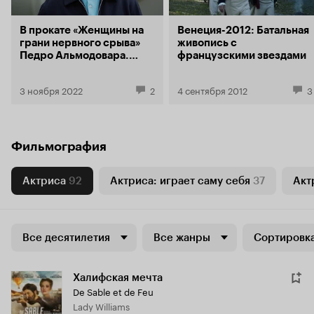
В прокате «Женщины на
Венеция-2012: Батальная
грани нервного срыва»
живопись с
Педро Альмодовара.
французскими звездами
Почему он больше любит
героинь, а не героев?
3 ноября 2022
2
4 сентября 2012
3
Фильмография
Актриса
92
Актриса: играет саму себя
37
Акт
Все десятилетия
Все жанры
Сортировка
Халифская мечта
De Sable et de Feu
Lady Williams