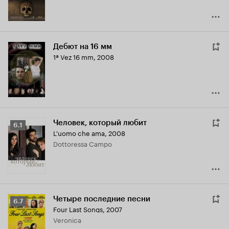
Дебют на 16 мм
1ª Vez 16 mm
,
2008
Человек, который любит
Рейтинг
6.1
L'uomo che ama
,
2008
Кинопоиска
Dottoressa Campo
6.1
Четыре последние песни
Рейтинг
6.7
Four Last Songs
,
2007
Кинопоиска
Veronica
6.7