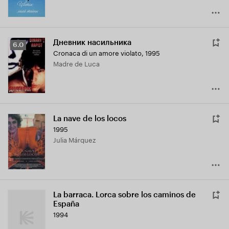
Дневник насильника
Рейтинг
6.0
Cronaca di un amore violato
,
1995
Кинопоиска
Madre de Luca
6.0
La nave de los locos
1995
Julia Márquez
La barraca. Lorca sobre los caminos de
España
1994