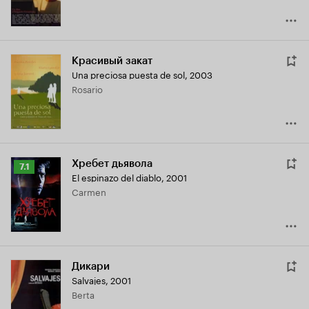
Красивый закат
Una preciosa puesta de sol
,
2003
Rosario
Хребет дьявола
Рейтинг
7.1
El espinazo del diablo
,
2001
Кинопоиска
Carmen
7.1
Дикари
Salvajes
,
2001
Berta