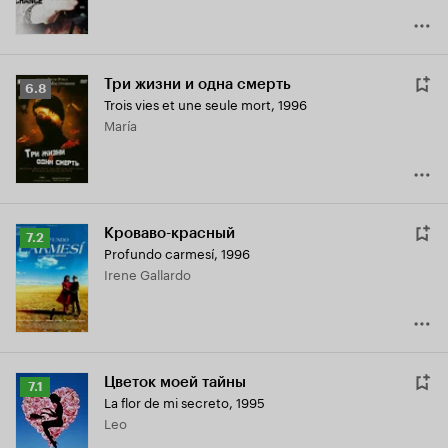
Три жизни и одна смерть
Рейтинг
6.8
Trois vies et une seule mort
,
1996
Кинопоиска
María
6.8
Кроваво-красный
Рейтинг
7.2
Profundo carmesí
,
1996
Кинопоиска
Irene Gallardo
7.2
Цветок моей тайны
Рейтинг
7.1
La flor de mi secreto
,
1995
Кинопоиска
Leo
7.1