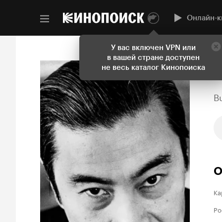
Онлайн-к
У вас включен VPN или
в вашей стране доступен
не весь каталог Кинопоиска
B
О
Ка
Ро