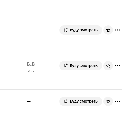
—
Буду смотреть
Рейтинг
505
6.8
Буду смотреть
505
Кинопоиска
оценок
6.8
—
Буду смотреть