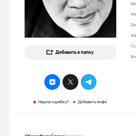
Да
Ме
Да
Ж
Су
Добавить в папку
Вс
Нашли ошибку?
Добавить инфо