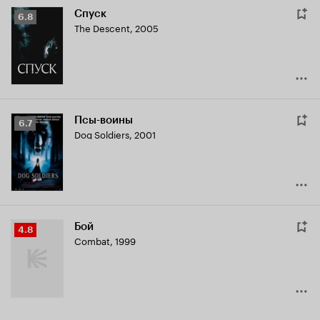
Спуск
Рейтинг
6.8
The Descent
,
2005
Кинопоиска
6.8
Псы-воины
Рейтинг
6.7
Dog Soldiers
,
2001
Кинопоиска
6.7
Бой
Рейтинг
4.8
Combat
,
1999
Кинопоиска
4.8