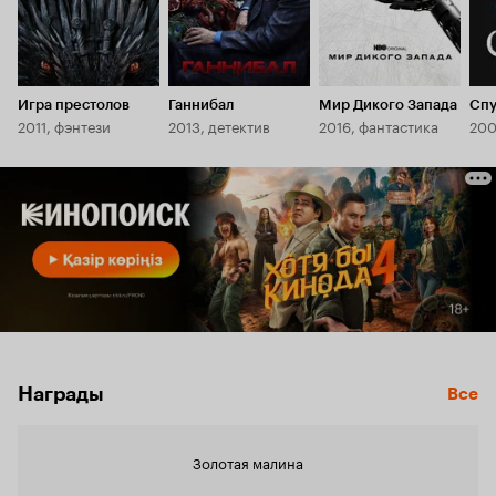
Игра престолов
Ганнибал
Мир Дикого Запада
Спу
2011, фэнтези
2013, детектив
2016, фантастика
200
Награды
Все
Золотая малина