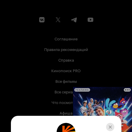
Соглашение
Правила рекомендаций
Справка
Кинопоиск PRO
Все фильмы
Все сериалы
РЕКЛАМА
Что посмотреть
Афиша
Музыка