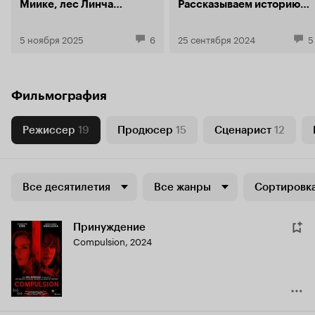
Миике, лес Линча
Рассказываем историю
и другие ужасы
его экранизаций и
Станислава Зельвенского
оцениваем «Проклятие
5 ноября 2025
6
25 сентября 2024
5
Горбуна»
Фильмография
Режиссер
19
Продюсер
15
Сценарист
12
Все десятилетия
Все жанры
Сортировка
Принуждение
Compulsion
,
2024