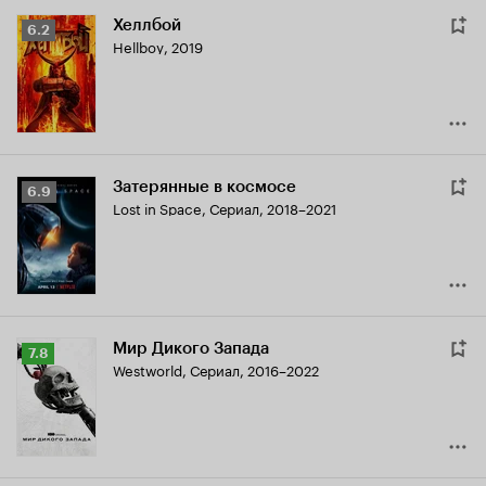
Хеллбой
Рейтинг
6.2
Hellboy
,
2019
Кинопоиска
6.2
Затерянные в космосе
Рейтинг
6.9
Lost in Space
,
Сериал, 2018–2021
Кинопоиска
6.9
Мир Дикого Запада
Рейтинг
7.8
Westworld
,
Сериал, 2016–2022
Кинопоиска
7.8