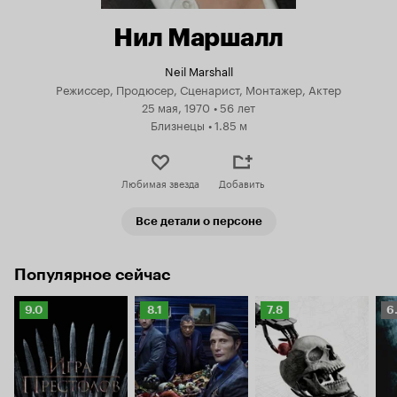
Нил Маршалл
Neil Marshall
Режиссер, Продюсер, Сценарист, Монтажер, Актер
25 мая, 1970
•
56 лет
Близнецы
•
1.85 м
Любимая звезда
Добавить
Все детали о персоне
Популярное сейчас
Рейтинг
Рейтинг
Рейтинг
Р
9.0
8.1
7.8
6
Кинопоиска
Кинопоиска
Кинопоиска
К
9.0
8.1
7.8
6.