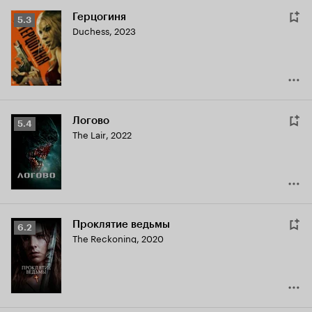
Герцогиня
Рейтинг
5.3
Duchess
,
2023
Кинопоиска
5.3
Логово
Рейтинг
5.4
The Lair
,
2022
Кинопоиска
5.4
Проклятие ведьмы
Рейтинг
6.2
The Reckoning
,
2020
Кинопоиска
6.2