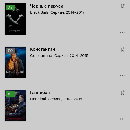
Черные паруса
Рейтинг
7.7
Black Sails
,
Сериал, 2014–2017
Кинопоиска
7.7
Константин
Рейтинг
7.0
Constantine
,
Сериал, 2014–2015
Кинопоиска
7.0
Ганнибал
Рейтинг
8.1
Hannibal
,
Сериал, 2013–2015
Кинопоиска
8.1