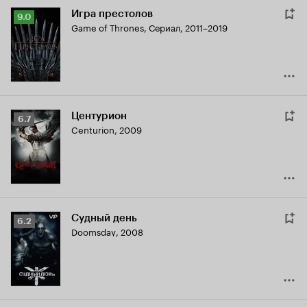
Игра престолов
Рейтинг
9.0
Game of Thrones
,
Сериал, 2011–2019
Кинопоиска
9.0
Центурион
Рейтинг
6.7
Centurion
,
2009
Кинопоиска
6.7
Судный день
Рейтинг
6.2
Doomsday
,
2008
Кинопоиска
6.2