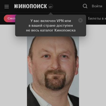
Войти
Онлайн-кинотеатр
Билеты в 
Смотреть кино
У вас включен VPN или
в вашей стране доступен
не весь каталог Кинопоиска