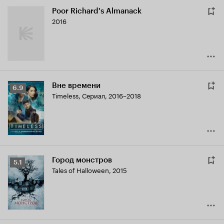
Poor Richard's Almanack
2016
Вне времени
Рейтинг
6.9
Timeless
,
Сериал, 2016–2018
Кинопоиска
6.9
Город монстров
Рейтинг
5.1
Tales of Halloween
,
2015
Кинопоиска
5.1