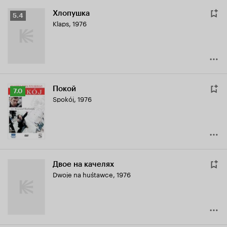
Хлопушка
Рейтинг
5.4
Klaps
,
1976
Кинопоиска
5.4
Покой
Рейтинг
7.0
Spokój
,
1976
Кинопоиска
7.0
Двое на качелях
Dwoje na huśtawce
,
1976