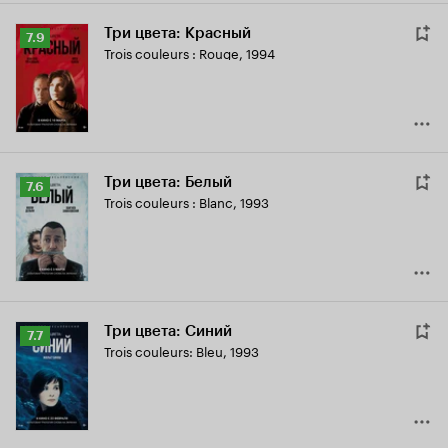
Три цвета: Красный
Рейтинг
7.9
Trois couleurs : Rouge
,
1994
Кинопоиска
7.9
Три цвета: Белый
Рейтинг
7.6
Trois couleurs : Blanc
,
1993
Кинопоиска
7.6
Три цвета: Синий
Рейтинг
7.7
Trois couleurs: Bleu
,
1993
Кинопоиска
7.7