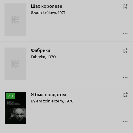
Шах королеве
Szach królowi
,
1971
Фабрика
Fabryka
,
1970
Я был солдатом
Рейтинг
7.0
Bylem zolnierzem
,
1970
Кинопоиска
7.0