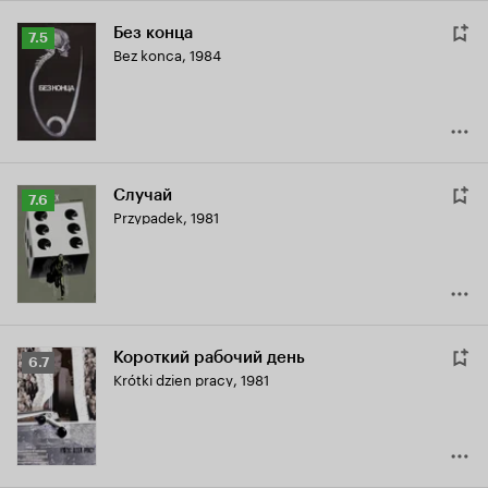
Без конца
Рейтинг
7.5
Bez konca
,
1984
Кинопоиска
7.5
Случай
Рейтинг
7.6
Przypadek
,
1981
Кинопоиска
7.6
Короткий рабочий день
Рейтинг
6.7
Krótki dzien pracy
,
1981
Кинопоиска
6.7