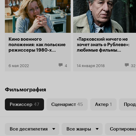
Кино военного
«Тарковский ничего не
положения: как польские
хочет знать о Рублеве»:
режиссеры 1980-х
любимые фильмы
показывали коллапс
искусствоведов
всего
6 мая 2022
4
14 января 2018
32
Фильмография
Режиссер
47
Сценарист
45
Актер
1
Прод
Все десятилетия
Все жанры
Сортировка