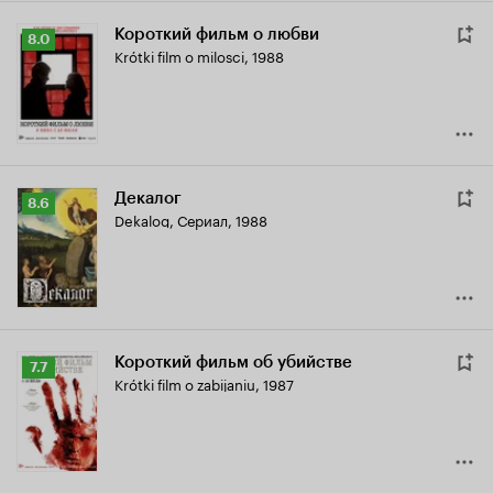
Короткий фильм о любви
Рейтинг
8.0
Krótki film o milosci
,
1988
Кинопоиска
8.0
Декалог
Рейтинг
8.6
Dekalog
,
Сериал, 1988
Кинопоиска
8.6
Короткий фильм об убийстве
Рейтинг
7.7
Krótki film o zabijaniu
,
1987
Кинопоиска
7.7