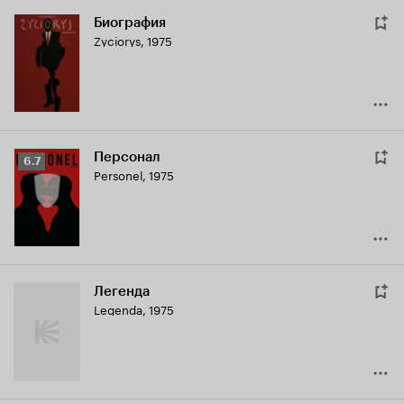
Биография
Zyciorys
,
1975
Персонал
Рейтинг
6.7
Personel
,
1975
Кинопоиска
6.7
Легенда
Legenda
,
1975