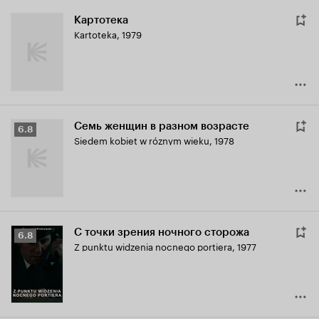
Картотека
Kartoteka
,
1979
Семь женщин в разном возрасте
Рейтинг
6.8
Siedem kobiet w róznym wieku
,
1978
Кинопоиска
6.8
С точки зрения ночного сторожа
Рейтинг
6.8
Z punktu widzenia nocnego portiera
,
1977
Кинопоиска
6.8