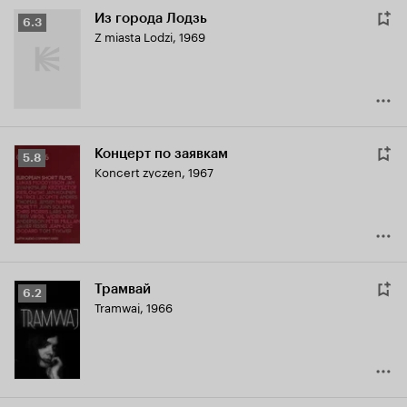
Из города Лодзь
Рейтинг
6.3
Z miasta Lodzi
,
1969
Кинопоиска
6.3
Концерт по заявкам
Рейтинг
5.8
Koncert zyczen
,
1967
Кинопоиска
5.8
Трамвай
Рейтинг
6.2
Tramwaj
,
1966
Кинопоиска
6.2