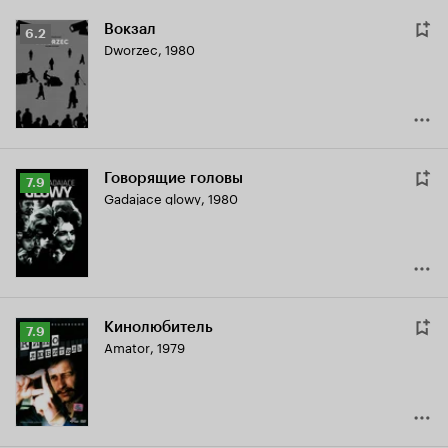
Вокзал
Рейтинг
6.2
Dworzec
,
1980
Кинопоиска
6.2
Говорящие головы
Рейтинг
7.9
Gadajace glowy
,
1980
Кинопоиска
7.9
Кинолюбитель
Рейтинг
7.9
Amator
,
1979
Кинопоиска
7.9