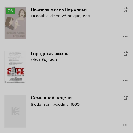
Двойная жизнь Вероники
Рейтинг
7.6
La double vie de Véronique
,
1991
Кинопоиска
7.6
Городская жизнь
City Life
,
1990
Семь дней недели
Siedem dni tygodniu
,
1990