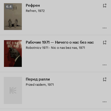
Рефрен
Рейтинг
6.4
Refren
,
1972
Кинопоиска
6.4
Рабочие 1971 — Ничего о нас без нас
Robotnicy 1971 - Nic o nas bez nas
,
1971
Перед ралли
Przed rajdem
,
1971