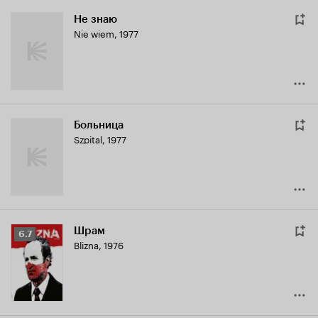
Не знаю
Nie wiem
,
1977
Больница
Szpital
,
1977
Шрам
Рейтинг
6.7
Blizna
,
1976
Кинопоиска
6.7