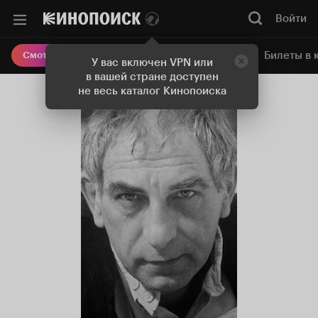
Войти
Онлайн-кинотеатр
Билеты в 
Смотреть кино
У вас включен VPN или
в вашей стране доступен
не весь каталог Кинопоиска