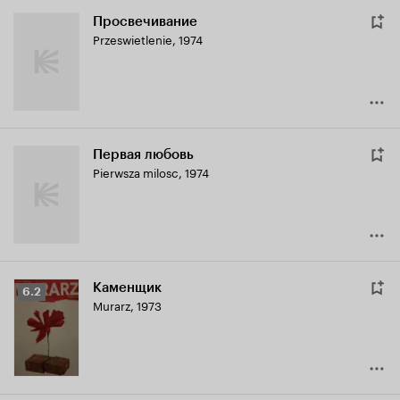
Просвечивание
Przeswietlenie
,
1974
Первая любовь
Pierwsza milosc
,
1974
Каменщик
Рейтинг
6.2
Murarz
,
1973
Кинопоиска
6.2