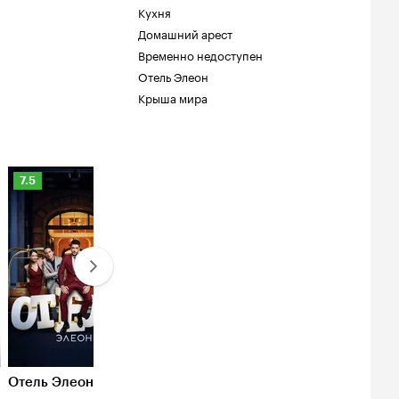
Кухня
Домашний арест
Временно недоступен
Отель Элеон
Крыша мира
Рейтинг
Рейтинг
7.5
7.9
Кинопоиска
Кинопоиска
7.5
7.9
Отель Элеон
Домашний арест