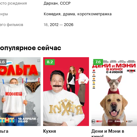
сто рождения
Дархан
,
СССР
анры
комедия
,
драма
,
короткометражка
его фильмов
18
,
2012
—
2026
опулярное сейчас
Рейтинг
Рейтинг
Рейтинг
6.6
8.2
7.6
Кинопоиска
Кинопоиска
Кинопоиска
.6
8.2
7.6
льга
Кухня
Дени и Мэни в
кино!