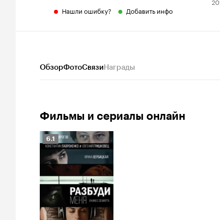
20
Нашли ошибку?
Добавить инфо
Обзор
Фото
Связи
Награды
Фильмы и сериалы онлайн
Рейтинг
6.1
Кинопоиска
6.1