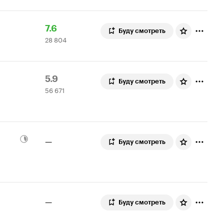
Рейтинг
28
7.6
Буду смотреть
28 804
Кинопоиска
804
7.6
оценки
Рейтинг
56
5.9
Буду смотреть
56 671
Кинопоиска
671
5.9
оценка
—
Буду смотреть
—
Буду смотреть