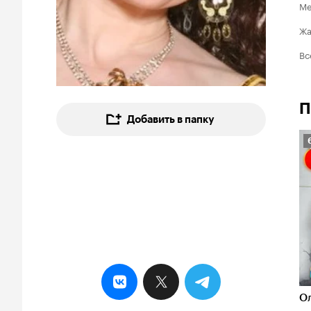
Ме
Ж
Вс
П
Добавить в папку
6
О