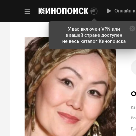
Онлайн-к
У вас включен VPN или
в вашей стране доступен
не весь каталог Кинопоиска
О
Ка
Ро
Да