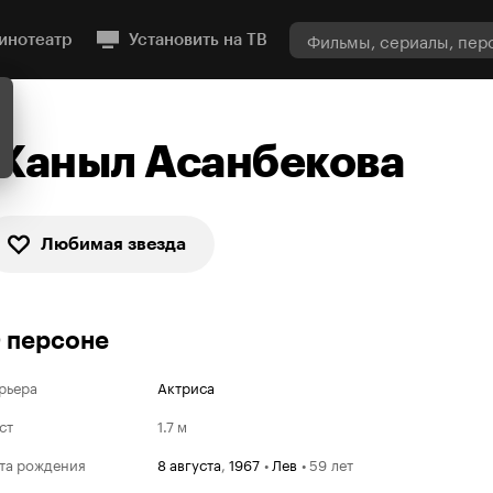
инотеатр
Установить на ТВ
Жаныл Асанбекова
Любимая звезда
 персоне
рьера
Актриса
ст
1.7 м
та рождения
8 августа
,
1967
•
Лев
•
59 лет