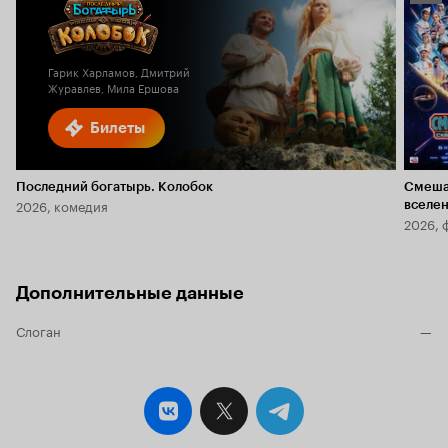
Кино
6.1
Гарик Харламов, Дмитрий
Журавлев, Мила Ершова
Билеты
Последний богатырь. Колобок
Смеша
2026, комедия
вселе
2026, 
Дополнительные данные
Слоган
—