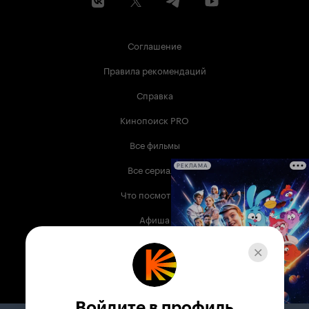
Соглашение
Правила рекомендаций
Справка
Кинопоиск PRO
Все фильмы
Все сериалы
РЕКЛАМА
Что посмотреть
Афиша
Музыка
Телепрограмма
Книги
Войдите в профиль