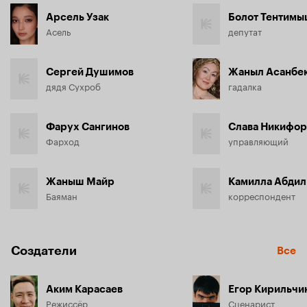
Арсель Узак
Болот Тентимы
Асель
депутат
Сергей Душимов
Жаныл Асанбе
дядя Сухроб
гадалка
Фарух Сангинов
Слава Никифор
Фарход
управляющий
Жаныш Майр
Камилла Абдил
Баяман
корреспондент
Создатели
Все
Аким Карасаев
Егор Кирильчи
Режиссёр
Сценарист