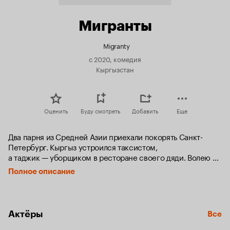
Мигранты
Migranty
с 2020, комедия
Кыргызстан
Оценить
Буду смотреть
Добавить
Еще
Два парня из Средней Азии приехали покорять Санкт-
Петербург. Кыргыз устроился таксистом, 
а таджик — уборщиком в ресторане своего дяди. Волею 
судеб они встречаются и становятся друзьями. И в 
Полное описание
результате непредвиденных обстоятельств 
они поселяются в роскошном доме дяди, а в целях 
дополнительного заработка начинают сдавать комнаты 
таким же мигрантам.
Актёры
Все