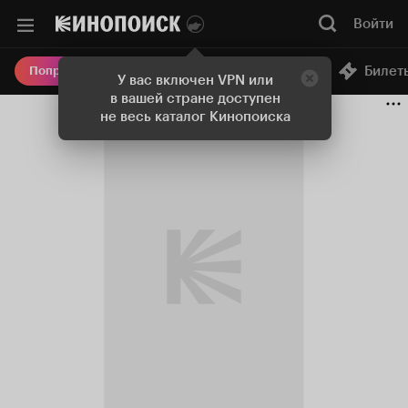
Войти
Онлайн-кинотеатр
Билет
Попробовать Плюс
У вас включен VPN или
в вашей стране доступен
не весь каталог Кинопоиска