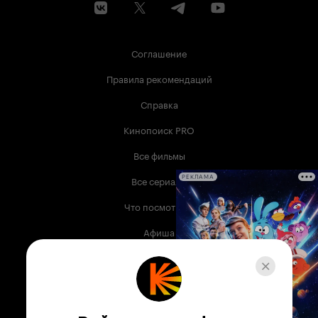
Соглашение
Правила рекомендаций
Справка
Кинопоиск PRO
Все фильмы
Все сериалы
РЕКЛАМА
Что посмотреть
Афиша
Музыка
Телепрограмма
Книги