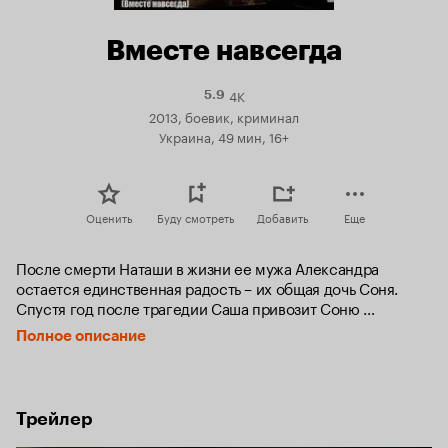
Вместе навсегда
4K
Рейтинг
5.9
Кинопоиска
2013, боевик, криминал
5.9
Украина, 49 мин, 16+
Оценить
Буду смотреть
Добавить
Еще
После смерти Наташи в жизни ее мужа Александра 
остается единственная радость – их общая дочь Соня. 
Спустя год после трагедии Саша привозит Соню 
отпраздновать день рождения в Таиланд, в отель, где 
Полное описание
много лет назад он познакомился с ее матерью. Но в 
Таиланде вместо райского отдыха их подстерегают 
опасности. Дочке тайского мафиози срочно нужен донор 
сердца, а русская девочка идеально подходит по всем 
Трейлер
параметрам. Отцы готовы на всё ради счастья своих 
дочерей. Чья любовь окажется сильнее?