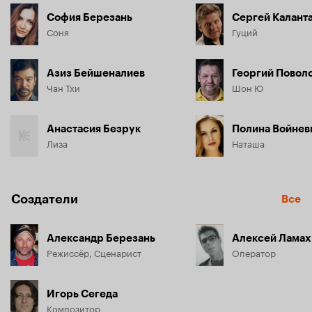
София Березань
Сергей Калант
Соня
Гуций
Азиз Бейшеналиев
Георгий Повол
Чан Тхи
Шон Ю
Анастасия Безрук
Полина Войнев
Лиза
Наташа
Создатели
Все
Александр Березань
Алексей Ламах
Режиссёр, Сценарист
Оператор
Игорь Сегеда
Композитор