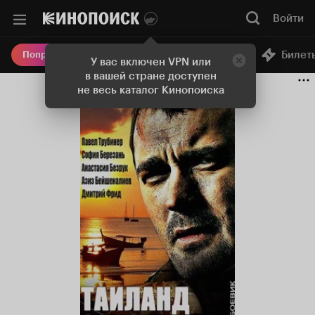
Войти
Онлайн-кинотеатр
Билет
Попробовать Плюс
У вас включен VPN или
в вашей стране доступен
не весь каталог Кинопоиска