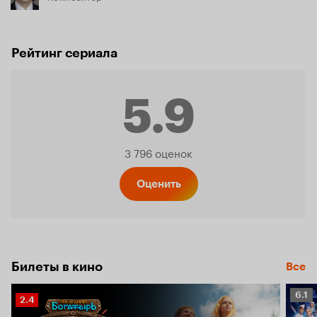
Рейтинг сериала
5.9
Рейтинг
3 796 оценок
Кинопо
Оценить
5.9
Билеты в кино
Все
Рейт
6.1
Рейтинг
2.4
Кино
Кинопоиска