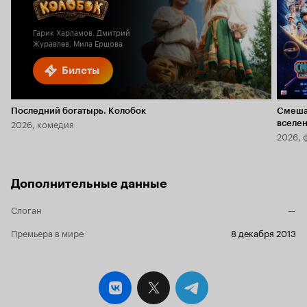
6.1
2.4
Гарик Харламов, Дмитрий
Журавлев, Мила Ершова
Билеты
Последний богатырь. Колобок
Смеша
2026, комедия
вселе
2026, 
Дополнительные данные
Слоган
—
Премьера в мире
8 декабря 2013