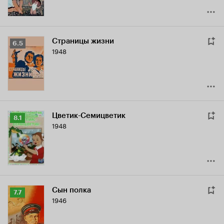
Страницы жизни
Рейтинг
6.5
1948
Кинопоиска
6.5
Цветик-Семицветик
Рейтинг
8.1
1948
Кинопоиска
8.1
Сын полка
Рейтинг
7.7
1946
Кинопоиска
7.7