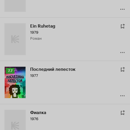
Ein Ruhetag
1979
роман
Последний лепесток
Рейтинг
7.7
1977
Кинопоиска
7.7
Фиалка
1976