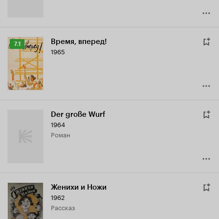
Время, вперед!
Рейтинг
7.1
1965
Кинопоиска
7.1
Der große Wurf
1964
роман
Женихи и Ножи
1962
рассказ