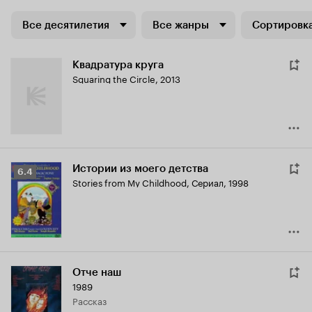
Все десятилетия
Все жанры
Сортировка
Квадратура круга
Squaring the Circle
,
2013
Истории из моего детства
Рейтинг
6.4
Stories from My Childhood
,
Сериал, 1998
Кинопоиска
6.4
Отче наш
1989
рассказ