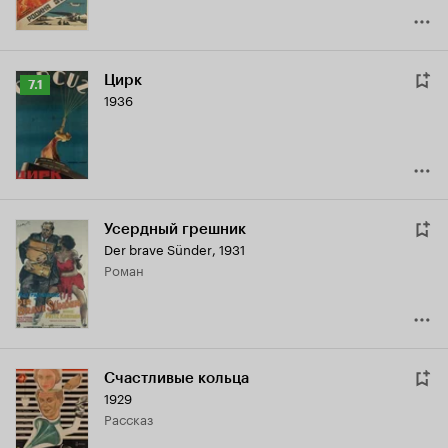
Цирк
Рейтинг
7.1
1936
Кинопоиска
7.1
Усердный грешник
Der brave Sünder
,
1931
роман
Счастливые кольца
1929
рассказ