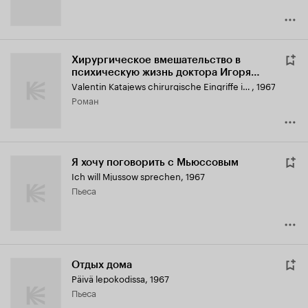
Хирургическое вмешательство в
психическую жизнь доктора Игоря
Игоревича
Valentin Katajews chirurgische Eingriffe in das Seelenleben des Dr. Igor Igorowitsch
,
1967
роман
Я хочу поговорить с Мьюссовым
Ich will Mjussow sprechen
,
1967
пьеса
Отдых дома
Päivä lepokodissa
,
1967
пьеса