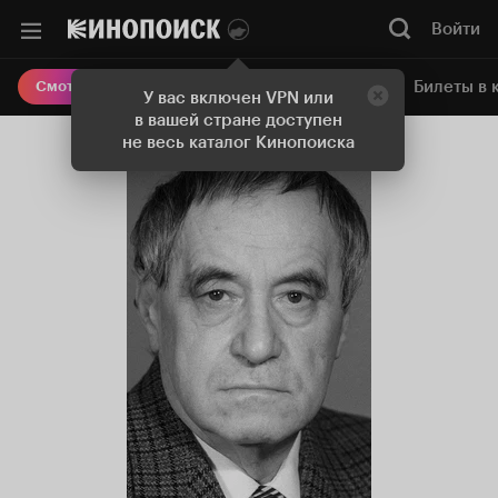
Войти
Онлайн-кинотеатр
Билеты в 
Смотреть кино
У вас включен VPN или
в вашей стране доступен
не весь каталог Кинопоиска