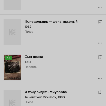
Понедельник — день тяжелый
1982
пьеса
Сын полка
Рейтинг
7.4
1981
Кинопоиска
повесть
7.4
Я хочу видеть Миуссова
Je veux voir Mioussov
,
1980
пьеса