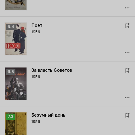
Поэт
Рейтинг
6.4
1956
Кинопоиска
6.4
За власть Советов
Рейтинг
6.8
1956
Кинопоиска
6.8
Безумный день
Рейтинг
7.3
1956
Кинопоиска
7.3