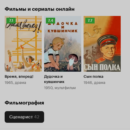
Фильмы и сериалы онлайн
Рейтинг
Рейтинг
Рейтинг
7.1
7.4
7.7
Кинопоиска
Кинопоиска
Кинопоиска
7.1
7.4
7.7
Время, вперед!
Дудочка и
Сын полка
1965, драма
1946, драма
кувшинчик
1950, мультфильм
Фильмография
Сценарист
42