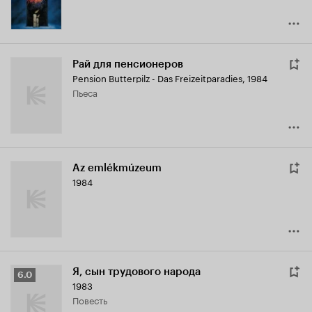
Рай для пенсионеров
Pension Butterpilz - Das Freizeitparadies
,
1984
пьеса
Az emlékmúzeum
1984
Я, сын трудового народа
Рейтинг
6.0
1983
Кинопоиска
повесть
6.0