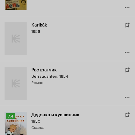
Karikák
1956
Растратчик
Defraudanten
,
1954
роман
Дудочка и кувшинчик
Рейтинг
7.4
1950
Кинопоиска
сказка
7.4