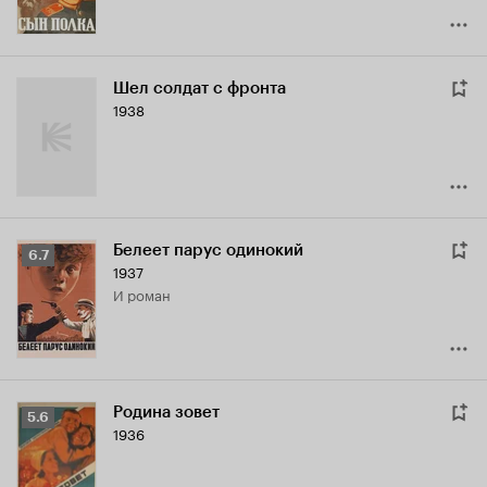
Шел солдат с фронта
1938
Белеет парус одинокий
Рейтинг
6.7
1937
Кинопоиска
и роман
6.7
Родина зовет
Рейтинг
5.6
1936
Кинопоиска
5.6