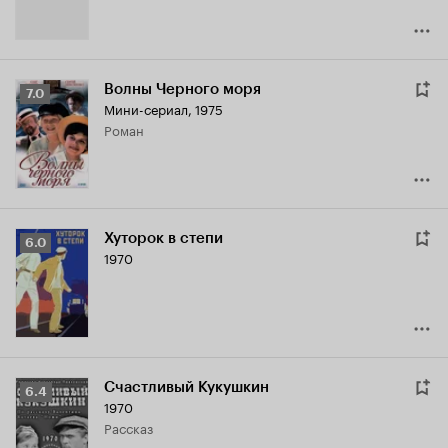
Волны Черного моря
Рейтинг
7.0
Мини-сериал, 1975
Кинопоиска
роман
7.0
Хуторок в степи
Рейтинг
6.0
1970
Кинопоиска
6.0
Счастливый Кукушкин
Рейтинг
6.4
1970
Кинопоиска
рассказ
6.4