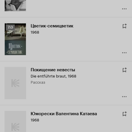
Цветик-семицветик
Рейтинг
7.0
1968
Кинопоиска
7.0
Похищение невесты
Die entführte braut
,
1968
рассказ
Юморески Валентина Катаева
1968