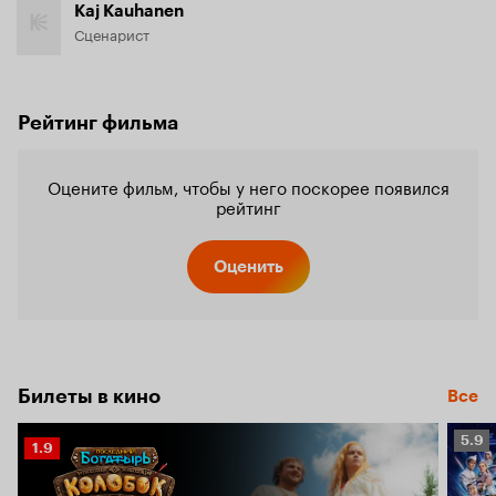
Kaj Kauhanen
Сценарист
Рейтинг фильма
Оцените фильм, чтобы у него поскорее появился
рейтинг
Оценить
Билеты в кино
Все
Рейт
5.9
Рейтинг
1.9
Кино
Кинопоиска
5.9
1.9