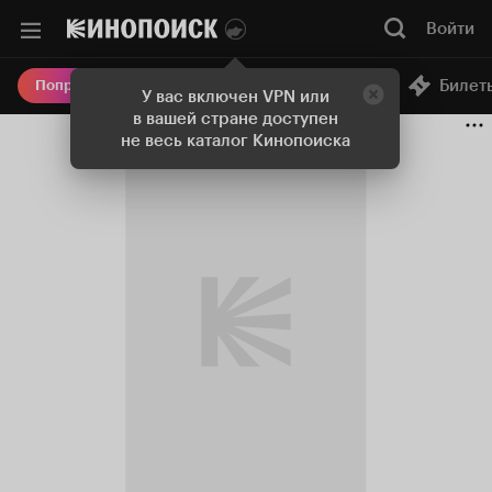
Войти
Онлайн-кинотеатр
Билет
Попробовать Плюс
У вас включен VPN или
в вашей стране доступен
не весь каталог Кинопоиска