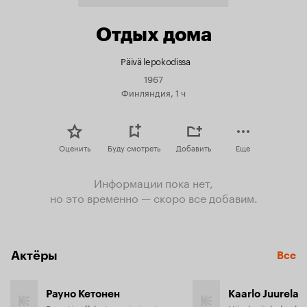
Отдых дома
Päivä lepokodissa
1967
Финляндия, 1 ч
Оценить
Буду смотреть
Добавить
Еще
Информации пока нет,
но это временно — скоро все добавим.
Актёры
Все
Рауно Кетонен
Kaarlo Juurela