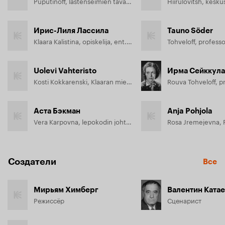
Puputinoff, lastenseimien tavarainhankkija
Ирис-Лиля Лассила
Tauno Söder
Klaara Kalistina, opiskelija, ent. maankuulu traktorityttö
Tohveloff, professo
Uolevi Vahteristo
Ирма Сейккула
Kosti Kokkarenski, Klaaran mies, jäänmurtajan lämmittäjä
Аста Бэкман
Anja Pohjola
Vera Karpovna, lepokodin johtajatar
Создатели
Все
Мирьям Химберг
Валентин Катае
Режиссёр
Сценарист