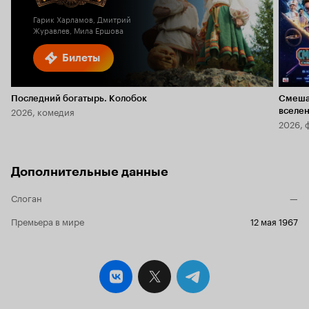
Гарик Харламов, Дмитрий
Журавлев, Мила Ершова
Билеты
Последний богатырь. Колобок
Смеша
2026, комедия
вселе
2026, 
Дополнительные данные
Слоган
—
Премьера в мире
12 мая 1967