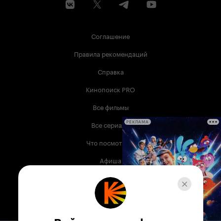
Соглашение
Правила рекомендаций
Справка
Кинопоиск PRO
Все фильмы
Все сериалы
РЕКЛАМА
Что посмотреть
Афиша
Музыка
Телепрограмма
Книги