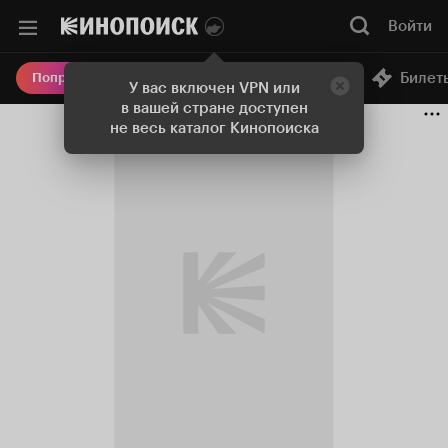
Войти
Онлайн-кинотеатр
Билет
Попробовать Плюс
У вас включен VPN или
в вашей стране доступен
не весь каталог Кинопоиска