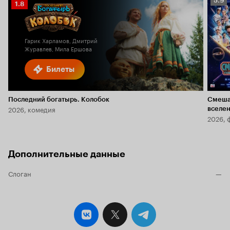
5.9
Рейтинг
1.8
Кино
Кинопоиска
5.9
1.8
Гарик Харламов, Дмитрий
Журавлев, Мила Ершова
Билеты
Последний богатырь. Колобок
Смеша
2026, комедия
вселе
2026, 
Дополнительные данные
Слоган
—