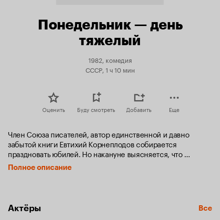
Понедельник — день
тяжелый
1982, комедия
СССР, 1 ч 10 мин
Оценить
Буду смотреть
Добавить
Еще
Член Союза писателей, автор единственной и давно 
забытой книги Евтихий Корнеплодов собирается 
праздновать юбилей. Но накануне выясняется, что 
потерян членский билет. Заявление Корнеплодова о 
Полное описание
выдаче ему нового билета напоминает работникам 
правления Союза писателей, что «маститый» участник 
различных торжеств фактически не является писателем...
Актёры
Все