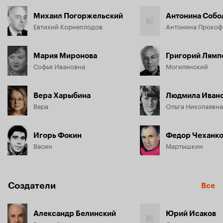
Михаил Погоржельский
Антонина Собо
Евтихий Корнеплодов
Антонина Прокоф
Мария Миронова
Григорий Лямп
Софья Ивановна
Могилянский
Вера Харыбина
Людмила Иван
Вера
Ольга Николаевна
Игорь Фокин
Федор Чеханк
Васин
Мартышкин
Создатели
Все
Александр Белинский
Юрий Исаков