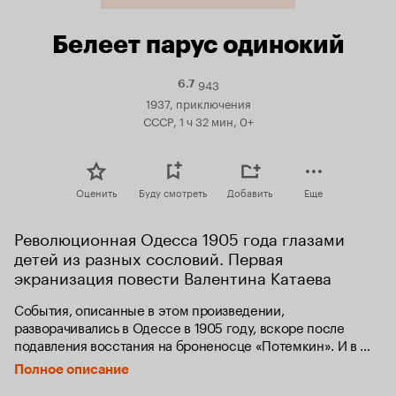
Белеет парус одинокий
943
Рейтинг
6.7
Кинопоиска
1937, приключения
6.7
СССР, 1 ч 32 мин, 0+
Оценить
Буду смотреть
Добавить
Еще
Революционная Одесса 1905 года глазами 
детей из разных сословий. Первая 
экранизация повести Валентина Катаева
События, описанные в этом произведении, 
разворачивались в Одессе в 1905 году, вскоре после 
подавления восстания на броненосце «Потемкин». И в 
картине эти реальные исторические события показаны с 
Полное описание
точки зрения двух мальчиков — Пети и Гаврика. Вместе с 