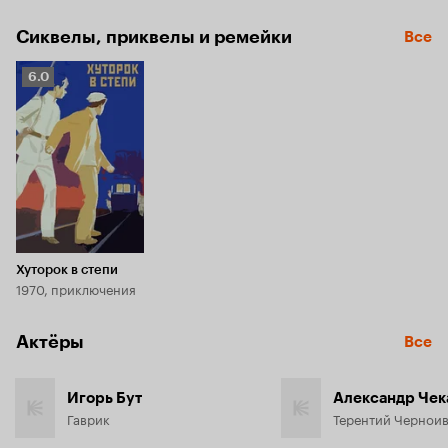
ними зритель оказывается в самой гуще происходящего.
Сиквелы, приквелы и ремейки
Все
Рейтинг
6.0
Кинопоиска
6.0
Хуторок в степи
1970, приключения
Актёры
Все
Игорь Бут
Александр Чек
Гаврик
Терентий Чернои