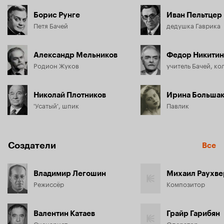
Борис Рунге
Иван Пельтцер
Петя Бачей
дедушка Гаврика
Александр Мельников
Федор Никитин
Родион Жуков
Николай Плотников
Ирина Большак
'Усатый', шпик
Павлик
Создатели
Все
Владимир Легошин
Михаил Раухве
Режиссёр
Композитор
Валентин Катаев
Грайр Гарибян
Сценарист
Оператор