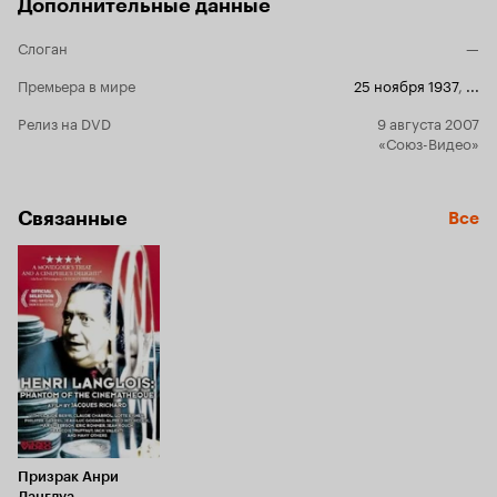
Катаевым перенесена на экран. Образы книги
Дополнительные данные
яркие, колоритные, да и как иначе, ведь
действие происходит не где-нибудь, а в
Слоган
—
Одессе и этим все сказано. Одесса не просто
место действия, Одесса полноправный
Премьера в мире
25 ноября 1937
,
...
персонаж. Замените Петю на какого-нибудь
Релиз на DVD
9 августа 2007
его друга, Гаврика на другого босяка, да герои
«Союз-Видео»
будут с другими характерами, но сюжет
останется тот же: дети борются с царским
режимом наравне со взрослыми. Но нельзя
заменить Одессу, это не город, это - мир, со
Связанные
Все
своими законами и со своим языком. Почему
Катаев, коренной одессит, убрал этот
персонаж из экранизации? Почему он оставил
только революционную линию? Не будем
судить его, ведь книга никуда не исчезла, ее
по-прежнему хочется читать и перечитывать.
Учтем время создания фильма не менее
страшный, чем 1905, 1937 год и посмотрим на
замечательную игру актеров старой
дореволюционной школы. 5 из 10
Призрак Анри
Ланглуа