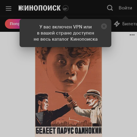
Войти
Онлайн-кинотеатр
Билет
Попробовать Плюс
У вас включен VPN или
в вашей стране доступен
не весь каталог Кинопоиска