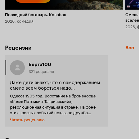
Последний богатырь. Колобок
Смеша
2026, комедия
вселе
2026, 
Рецензии
Все
Берта100
321 рецензия
Даже дети знают, что с самодержавием
смело всем бороться надо…
Одесса.1905 год. Восстание на броненосце
«Князь Потемкин-Таврический»,
революционная ситуация в стране. На фоне
этих грозных событий показана дружба
мальчика из интеллигентной семьи Пети и
Читать рецензию
рыбацкого внука Гаврика. Одна из
любимейших книг детства, написанная,
талантливейшим писателем Валентином