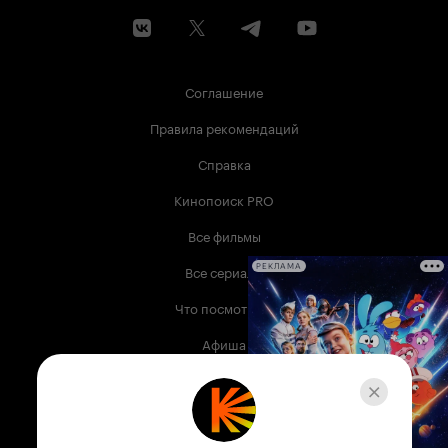
Соглашение
Правила рекомендаций
Справка
Кинопоиск PRO
Все фильмы
Все сериалы
РЕКЛАМА
Что посмотреть
Афиша
Музыка
Телепрограмма