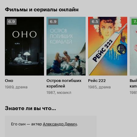
Фильмы и сериалы онлайн
Рейтинг
Рейтинг
Рейтинг
Р
6.9
6.9
6.5
7
Кинопоиска
Кинопоиска
Кинопоиска
К
6.9
6.9
6.5
7.
Оно
Остров погибших
Рейс 222
Вый
1989, драма
1985, драма
кораблей
кап
1987, мюзикл
198
Знаете ли вы что...
Его сын — актер
Александр Демич
.