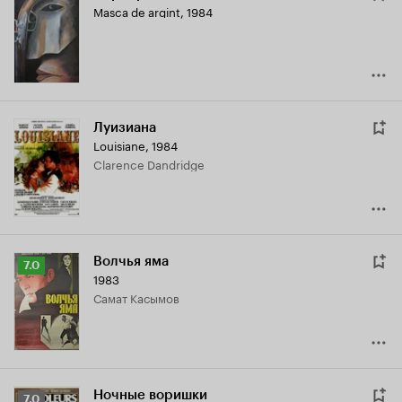
Masca de argint
,
1984
Луизиана
Louisiane
,
1984
Clarence Dandridge
Волчья яма
Рейтинг
7.0
1983
Кинопоиска
Самат Касымов
7.0
Ночные воришки
Рейтинг
7.0