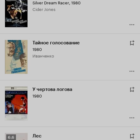
Silver Dream Racer
,
1980
Кинопоиска
Cider Jones
6.9
Тайное голосование
1980
Иванченко
У чертова логова
1980
Лес
Рейтинг
6.6