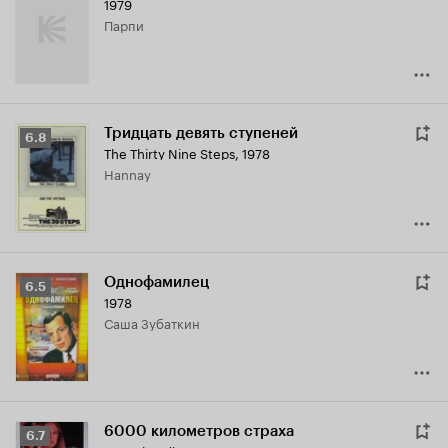
1979
Парпи
Тридцать девять ступеней
Рейтинг
6.8
The Thirty Nine Steps
,
1978
Кинопоиска
Hannay
6.8
Однофамилец
Рейтинг
6.5
1978
Кинопоиска
Саша Зубаткин
6.5
6000 километров страха
Рейтинг
6.7