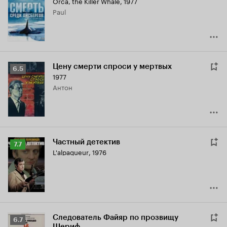
Orca, the Killer Whale
,
1977
Кинопоиска
Paul
7.5
Цену смерти спроси у мертвых
Рейтинг
6.5
1977
Кинопоиска
Антон
6.5
Частный детектив
Рейтинг
7.7
L'alpagueur
,
1976
Кинопоиска
7.7
Следователь Файяр по прозвищу
Рейтинг
6.7
Шериф