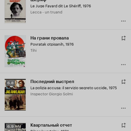
Кинопоиска
Le Juge Fayard dit Le Shériff
,
1976
6.7
Lecca - un truand
На грани провала
Povratak otpisanih
,
1976
Tihi
Последний выстрел
Рейтинг
6.8
La polizia accusa: il servizio segreto uccide
,
1975
Кинопоиска
Inspector Giorgio Solmi
6.8
Квартальный отчет
Рейтинг
6.9
Bilans kwartalny
,
1974