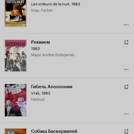
Les voleurs de la nuit
,
1983
Кинопоиска
Insp. Farbet
7.0
Реквием
1983
Major Andrei Dobrjanski
Гибель Аполлонии
Vrak
,
1983
Helmut
Собака Баскервилей
Рейтинг
6.5