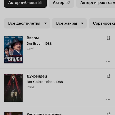
Актер дубляжа
59
Актер
52
Актер: играет са
Все десятилетия
Все жанры
Сортировка
Взлом
Der Bruch
,
1988
Graf
Духовидец
Der Geisterseher
,
1988
Prinz
Русалочьи отмели