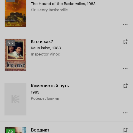
The Hound of the Baskervilles
,
1983
Кинопоиска
Sir Henry Baskerville
6.5
Кто и как?
Рейтинг
6.2
Kaun kaise
,
1983
Кинопоиска
Inspector Vinod
6.2
Каменистый путь
1983
Роберт Ливинь
Вердикт
Рейтинг
7.5