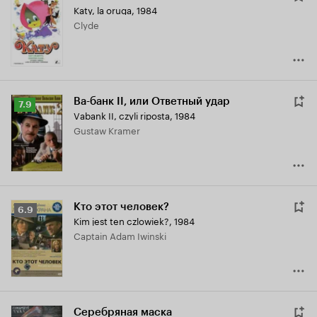
Katy, la oruga
,
1984
Clyde
Ва-банк II, или Ответный удар
Рейтинг
7.9
Vabank II, czyli riposta
,
1984
Кинопоиска
Gustaw Kramer
7.9
Кто этот человек?
Рейтинг
6.9
Kim jest ten czlowiek?
,
1984
Кинопоиска
Captain Adam Iwinski
6.9
Серебряная маска