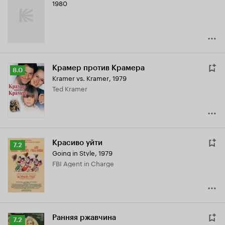
1980
Крамер против Крамера
Рейтинг
8.0
Kramer vs. Kramer
,
1979
Кинопоиска
Ted Kramer
8.0
Красиво уйти
Рейтинг
7.2
Going in Style
,
1979
Кинопоиска
FBI Agent in Charge
7.2
Ранняя ржавчина
Рейтинг
7.2