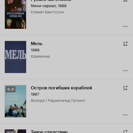
Мини-сериал, 1988
Клемет Бенгтссон
Мель
1988
Краминьш
Остров погибших кораблей
Рейтинг
6.9
1987
Кинопоиска
Володя / Реджинальд Гатлинг
6.9
Тихое следствие