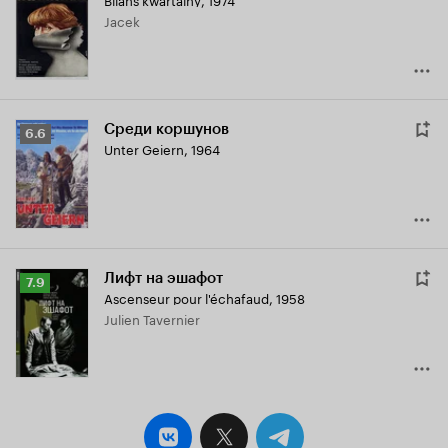
Кинопоиска
Jacek
6.9
Среди коршунов
Рейтинг
6.6
Unter Geiern
,
1964
Кинопоиска
6.6
Лифт на эшафот
Рейтинг
7.9
Ascenseur pour l'échafaud
,
1958
Кинопоиска
Julien Tavernier
7.9