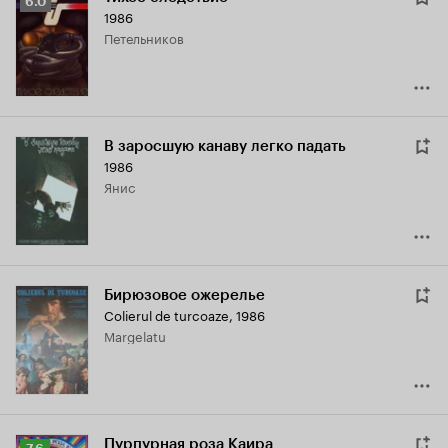
Рейтинг
6.0
1986
Кинопоиска
Петельников
6.0
В заросшую канаву легко падать
1986
Янис
Бирюзовое ожерелье
Colierul de turcoaze
,
1986
Margelatu
Пурпурная роза Каира
Рейтинг