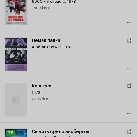
6000 km di paura
,
1978
Кинопоиска
Joe Massi
6.7
Немая папка
A néma dosszié
,
1978
Каныбек
1978
Каныбек
Смерть среди айсбергов
Рейтинг
7.5