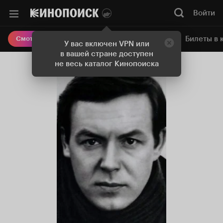
Войти
Онлайн-кинотеатр
Билеты в 
Смотреть кино
У вас включен VPN или
в вашей стране доступен
не весь каталог Кинопоиска