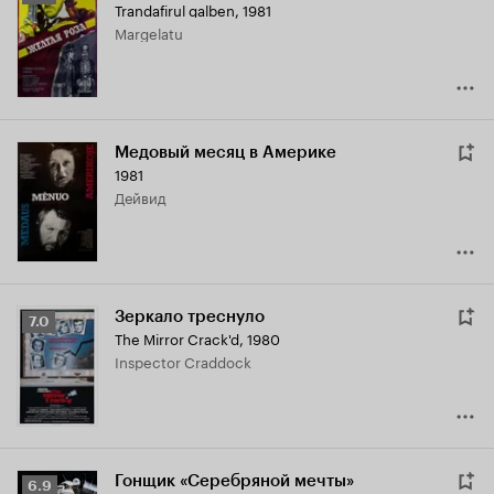
Trandafirul galben
,
1981
Кинопоиска
Margelatu
6.3
Медовый месяц в Америке
1981
Дейвид
Зеркало треснуло
Рейтинг
7.0
The Mirror Crack'd
,
1980
Кинопоиска
Inspector Craddock
7.0
Гонщик «Серебряной мечты»
Рейтинг
6.9