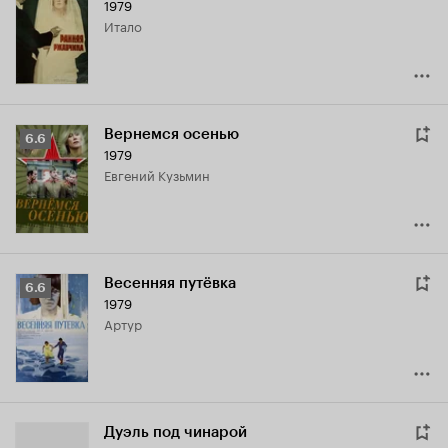
1979
Кинопоиска
Итало
7.2
Вернемся осенью
Рейтинг
6.6
1979
Кинопоиска
Евгений Кузьмин
6.6
Весенняя путёвка
Рейтинг
6.6
1979
Кинопоиска
Артур
6.6
Дуэль под чинарой