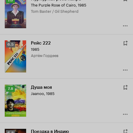
7.6
The Purple Rose of Cairo
,
1985
Кинопоиска
Tom Baxter / Gil Shepherd
7.6
Рейс 222
Рейтинг
6.5
1985
Кинопоиска
Артём Гордеев
6.5
Душа моя
Рейтинг
7.8
Jaanoo
,
1985
Кинопоиска
7.8
Поездка в Индию
Рейтинг
6.8