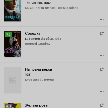
The Verdict
,
1982
Кинопоиска
Dr. Gruber (в титрах: Lewis Stadlen)
7.5
Соседка
Рейтинг
7.3
La femme d'à côté
,
1981
Кинопоиска
Bernard Coudray
7.3
На грани веков
1981
Курт фон Брюммер
Желтая роза
Рейтинг
6.3