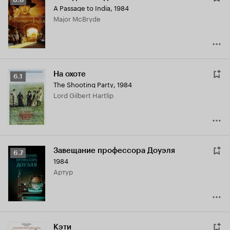
A Passage to India
,
1984
Кинопоиска
Major McBryde
6.8
На охоте
Рейтинг
6.1
The Shooting Party
,
1984
Кинопоиска
Lord Gilbert Hartlip
6.1
Завещание профессора Доуэля
Рейтинг
6.7
1984
Кинопоиска
Артур
6.7
Кэти