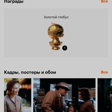
Награды
Все
Золотой глобус
1
Кадры, постеры и обои
Все