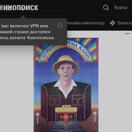
Войти
Онлайн-кинотеатр
Билет
Попробовать Плюс
У вас включен VPN или
 вашей стране доступен
весь каталог Кинопоиска