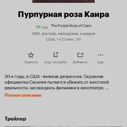
Пурпурная роза Каира
The Purple Rose of Cairo
10K
Рейтинг
7.6
Кинопоиска
1985, фэнтези, мелодрама, комедия
7.6
США, 1 ч 22 мин, 12+
Оценить
Буду смотреть
Добавить
Еще
30-е годы, в США - великая депрессия. Скромная 
официантка Сесилия пытается убежать от жестокой 
реальности, наслаждаясь фильмами в кинотеатре. 
Однажды случается чудо: ее кумир Том Бакстер, «Мистер 
Полное описание
Совершенство», сходит с черно-белого экрана в 
зрительный зал в объятия обезумевшей от счастья 
Сесилии...
Трейлер