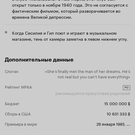
открыт только в ноябре 1940 года. Это не согласуется с
смел и романтичен'. Джим: 'А я настоящий'
Крупный план лица Миа - заключительный кадр
фактическим фильмом, который разворачивается во
этого, по моему мнению, одного из лучших
времена Великой депрессии.
фильмов Вуди Аллена, его четвертой
совместной работы с мисс Фэрроу,
передающего необыкновенную атмосферу
Когда Сесилия и Гил поют и играют в музыкальном
Америки времен Великой Депрессии и
магазине, тень от камеры заметна в левом нижнем углу.
несущего простую, но чрезвычайно важную
мысль о том, что идеальна может быть только
мечта, а жизнь гораздо сложнее и
многограннее. Этот фильм - совершенно
Дополнительные данные
законченное произведение, которое стоит
посмотреть хотя бы из-за того, что Вуди Аллен
Слоган
«She's finally met the man of her dreams. He's
не раз говорил, что 'Пурпурная роза Каира' -
not real but you can't have everything»
его самый любимый и удачный фильм. Ну а для
тех, кого интересуют полученные фильмом
Рейтинг MPAA
PG
награды, нужно сказать, что фильм в 1984 году
рекомендуется присутствие родителей
получил премию
как 'лучший
Сезар
Бюджет
иностранный фильм', приз
15 000 000 $
ФИПРЕССИ
в
, а также
за лучший
Каннах
'Золотой глобус'
Сборы в США
10 631 333 $
сценарий.
Живые жаждут вымышленной
Премьера в мире
жизни, а вымышленные - настоящей (с)
26 января 1985
,
...
10 из 10
Пурпурная роза Каира