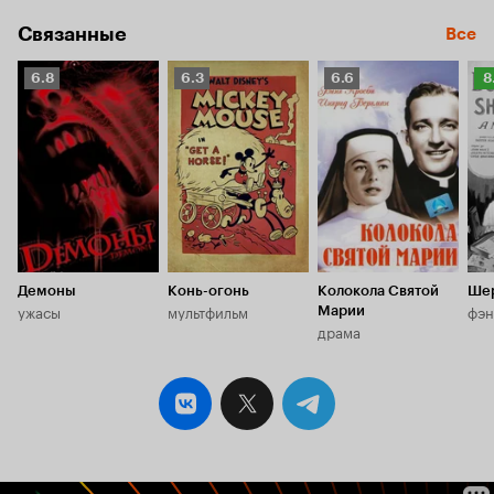
Связанные
Все
Рейтинг
Рейтинг
Рейтинг
Р
6.8
6.3
6.6
8
Кинопоиска
Кинопоиска
Кинопоиска
К
6.8
6.3
6.6
8.
Демоны
Конь-огонь
Колокола Святой
Ше
ужасы
мультфильм
фэн
Марии
драма