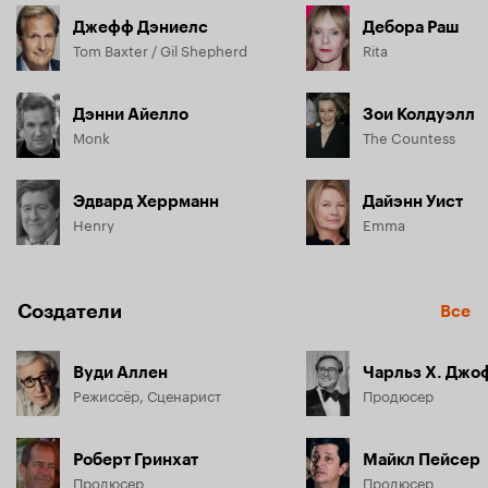
Джефф Дэниелс
Дебора Раш
Tom Baxter / Gil Shepherd
Rita
Дэнни Айелло
Зои Колдуэлл
Monk
The Countess
Эдвард Херрманн
Дайэнн Уист
Henry
Emma
Создатели
Все
Вуди Аллен
Чарльз Х. Джо
Режиссёр, Сценарист
Продюсер
Роберт Гринхат
Майкл Пейсер
Продюсер
Продюсер