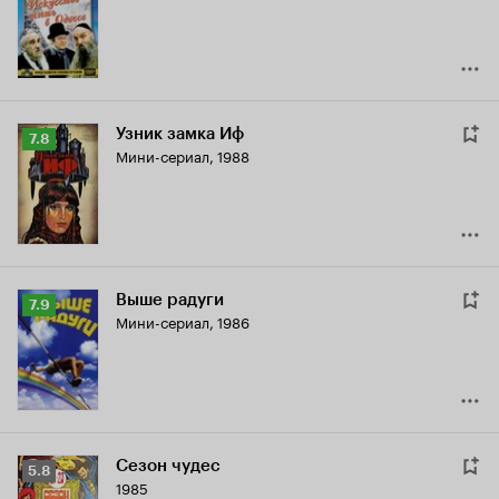
6.1
Узник замка Иф
Рейтинг
7.8
Мини-сериал, 1988
Кинопоиска
7.8
Выше радуги
Рейтинг
7.9
Мини-сериал, 1986
Кинопоиска
7.9
Сезон чудес
Рейтинг
5.8
1985
Кинопоиска