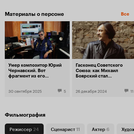
Материалы о персоне
Все
Умер композитор Юрий
Гасконец Советского
Чернавский. Вот
Союза: как Михаил
фрагмент из его
Боярский стал
неизданной книги
романтическим героем
о съемках «Сезона
неромантичной эпохи
30 сентября 2025
5
26 декабря 2024
11
чудес» с Аллой
Пугачёвой
Фильмография
Режиссер
24
Сценарист
11
Актер
6
Худо