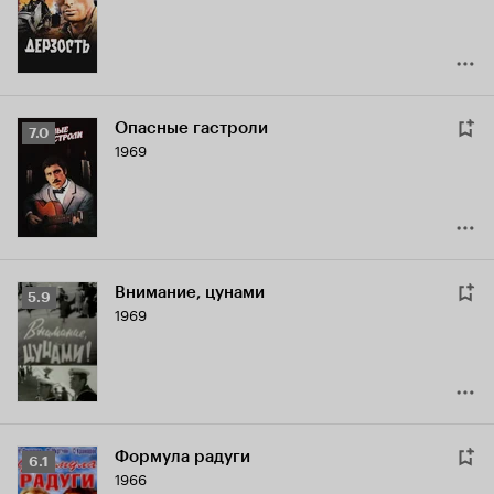
6.8
Опасные гастроли
Рейтинг
7.0
1969
Кинопоиска
7.0
Внимание, цунами
Рейтинг
5.9
1969
Кинопоиска
5.9
Формула радуги
Рейтинг
6.1
1966
Кинопоиска