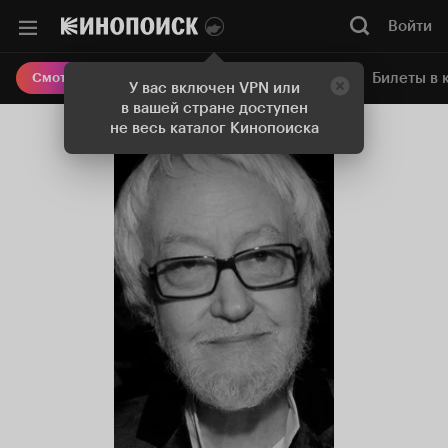
Войти
Онлайн-кинотеатр
Билеты в 
Смотреть кино
У вас включен VPN или
в вашей стране доступен
не весь каталог Кинопоиска