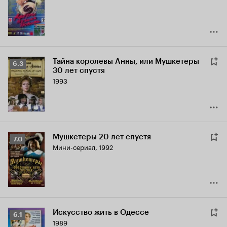
5.2
Тайна королевы Анны, или Мушкетеры
Рейтинг
6.3
30 лет спустя
Кинопоиска
1993
6.3
Мушкетеры 20 лет спустя
Рейтинг
7.0
Мини-сериал, 1992
Кинопоиска
7.0
Искусство жить в Одессе
Рейтинг
6.1
1989
Кинопоиска