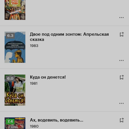
5.8
Двое под одним зонтом: Апрельская
Рейтинг
6.3
сказка
Кинопоиска
1983
6.3
Куда он денется!
Рейтинг
6.0
1981
Кинопоиска
6.0
Ах, водевиль, водевиль...
Рейтинг
7.4
1980
Кинопоиска