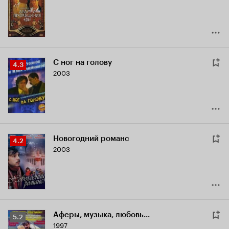
5.6
С ног на голову
Рейтинг
4.3
2003
Кинопоиска
4.3
Новогодний романс
Рейтинг
4.2
2003
Кинопоиска
4.2
Аферы, музыка, любовь...
Рейтинг
5.2
1997
Кинопоиска