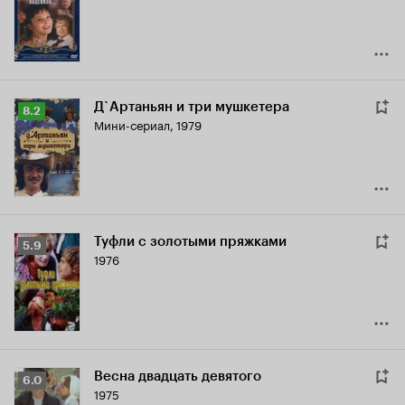
7.4
Д`Артаньян и три мушкетера
Рейтинг
8.2
Мини-сериал, 1979
Кинопоиска
8.2
Туфли с золотыми пряжками
Рейтинг
5.9
1976
Кинопоиска
5.9
Весна двадцать девятого
Рейтинг
6.0
1975
Кинопоиска