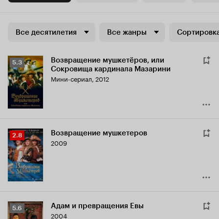
Все десятилетия
Все жанры
Сортировка
Возвращение мушкетёров, или
Рейтинг
5.3
Сокровища кардинала Мазарини
Кинопоиска
Мини-сериал, 2012
5.3
Возвращение мушкетеров
Рейтинг
2.8
2009
Кинопоиска
2.8
Адам и превращения Евы
Рейтинг
5.6
2004
Кинопоиска