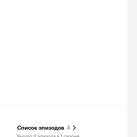
4
Список эпизодов
Вышло 4 эпизода в 1 сезоне