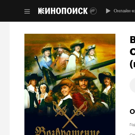
Онлайн-к
(
О
Го
Ст