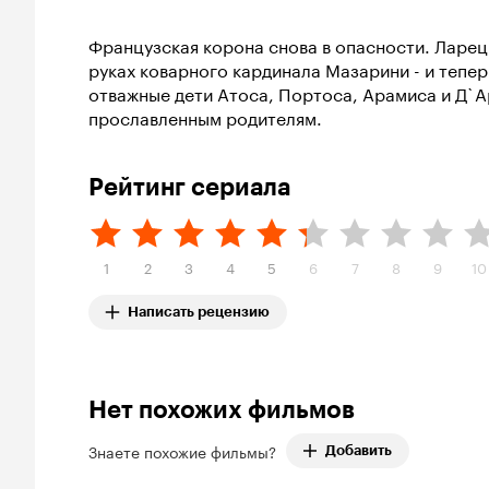
Французская корона снова в опасности. Ларец
руках коварного кардинала Мазарини - и тепер
отважные дети Атоса, Портоса, Арамиса и Д`А
прославленным родителям.
Рейтинг сериала
1
2
3
4
5
6
7
8
9
10
Написать рецензию
Нет похожих фильмов
Знаете похожие фильмы?
Добавить