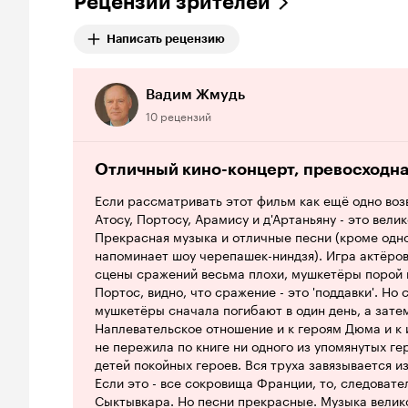
Рецензии зрителей
Написать рецензию
Вадим Жмудь
10 рецензий
Отличный кино-концерт, превосходна
Если рассматривать этот фильм как ещё одно во
Атосу, Портосу, Арамису и д'Артаньяну - это вел
Прекрасная музыка и отличные песни (кроме одной
напоминает шоу черепашек-ниндзя). Игра актёров
сцены сражений весьма плохи, мушкетёры порой 
Портос, видно, что сражение - это 'поддавки'. Но
мушкетёры сначала погибают в один день, а затем
Наплевательское отношение и к героям Дюма и к 
не пережила по книге ни одного из упомянутых гер
детей покойных героев. Вся труха завязывается и
Если это - все сокровища Франции, то, следоват
Сыктывкара. Но песни прекрасные. Музыка велик