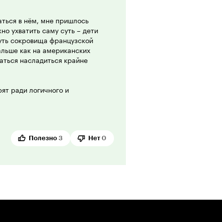
ться в нём, мне пришлось
но ухватить саму суть – дети
нуть сокровища французской
альше как на американских
раться насладиться крайне
рят ради логичного и
лить вам расслабиться,
цов-мушкетёров, зато потом
Полезно
3
Нет
0
авить, что действие происходит в
 каком-то фэнтезийном мире. Но в
ории, как и в романах самого
етствие истории в фильме,
ой по мотивам романов автора,