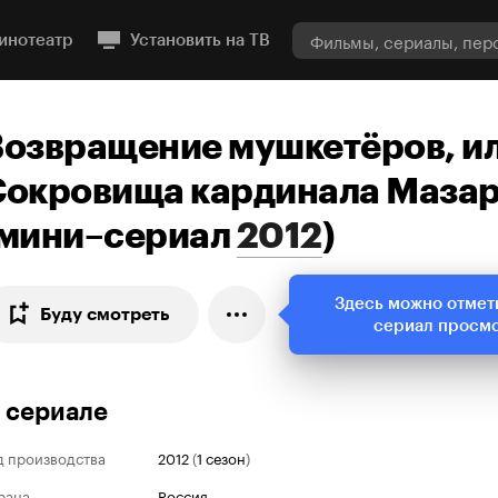
инотеатр
Установить на ТВ
Возвращение мушкетёров, и
Сокровища кардинала Маза
мини–сериал
2012
)
Здесь можно отмет
Буду смотреть
сериал просм
 сериале
д производства
2012
(
1 сезон
)
рана
Россия