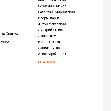
Вениамин Смехов
Валентин Смирнитский
Игорь Старыгин
Антон Макарский
Дмитрий Нагиев
льд-Хилькевич
Лянка Грыу
Ирина Пегова
осянов
Данила Дунаев
Алиса Фрейндлих
а
60 актеров