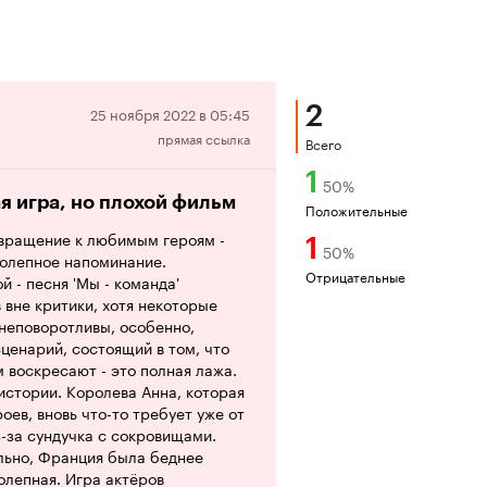
2
Отрицательная
25 ноября 2022 в 05:45
прямая ссылка
рецензия
Всего
1
50
%
я игра, но плохой фильм
Положительные
звращение к любимым героям -
1
50
%
иколепное напоминание.
Отрицательные
 - песня 'Мы - команда'
 вне критики, хотя некоторые
неповоротливы, особенно,
 сценарий, состоящий в том, что
 воскресают - это полная лажа.
истории. Королева Анна, которая
оев, вновь что-то требует уже от
з-за сундучка с сокровищами.
ельно, Франция была беднее
олепная. Игра актёров