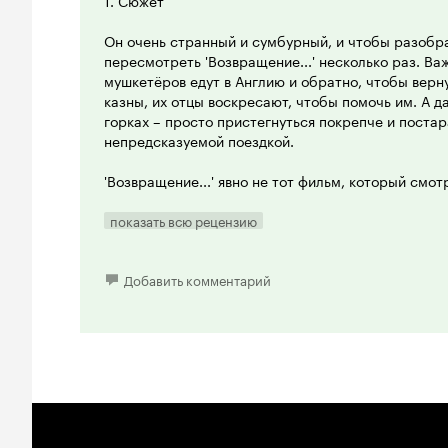
1. Сюжет
Он очень странный и сумбурный, и чтобы разобра
пересмотреть 'Возвращение...' несколько раз. Важ
мушкетёров едут в Англию и обратно, чтобы вер
казны, их отцы воскресают, чтобы помочь им. А д
горках – просто пристегнуться покрепче и поста
непредсказуемой поездкой.
'Возвращение...' явно не тот фильм, который смот
продуманного сюжета. У него другая цель – позво
посмеяться, возможно, поплакать над смертью от
показать всю рецензию
испытать катарсис.
2. Историческая достоверность
Добавить комментарий
Её в фильме искать не стоит. Лучше сразу предст
альтернативной Франции XVII-го века или вовсе в
фильме 1979-го года тоже были отклонения от ист
Дюма! Согласитесь, странно искать точное соотв
который является четвёртой частью эпопеи, снят
написанных по мотивам реальной истории!