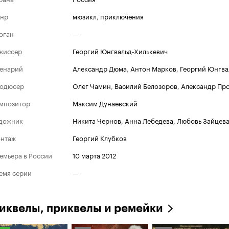
нр
мюзикл
,
приключения
оган
—
жиссер
Георгий Юнгвальд-Хилькевич
енарий
Александр Дюма
,
Антон Марков
,
Георгий Юнгва
одюсер
Олег Чамин
,
Василий Белозоров
,
Александр Пр
мпозитор
Максим Дунаевский
дожник
Никита Чернов
,
Анна Лебедева
,
Любовь Зайцев
нтаж
Георгий Клубков
емьера в России
10 марта 2012
емя серии
—
иквелы, приквелы и ремейки