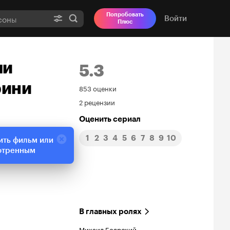
Попробовать
Войти
Плюс
ли
5.3
рини
Рейтинг
853 оценки
2 рецензии
Кинопоиска
Оценить сериал
5.3
1
2
3
4
5
6
7
8
9
10
ить фильм или
отренным
В главных ролях
Михаил Боярский