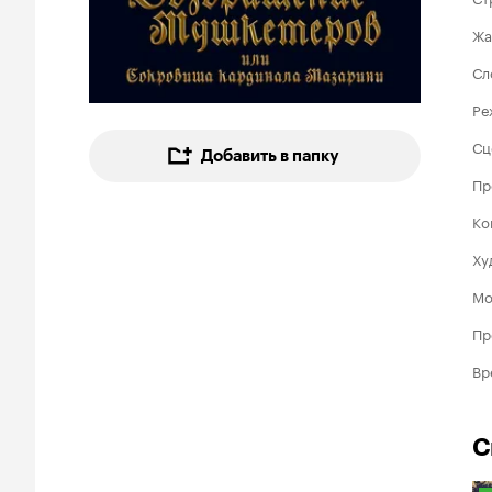
Жа
Сл
Ре
Сц
Добавить в папку
Пр
Ко
Ху
Мо
Пр
Вр
С