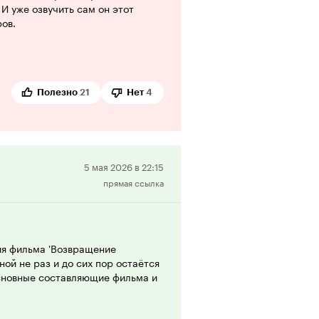
И уже озвучить сам он этот
ров.
Полезно
21
Нет
4
Положительная
5 мая 2026 в 22:15
прямая ссылка
рецензия
ия фильма 'Возвращение
ой не раз и до сих пор остаётся
сновные составляющие фильма и