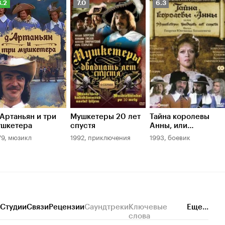
ейтинг
Рейтинг
Рейтинг
8.2
7.0
6.3
инопоиска
Кинопоиска
Кинопоиска
.2
7.0
6.3
Артаньян и три
Мушкетеры 20 лет
Тайна королевы
ушкетера
спустя
Анны, или
Мушкетеры 30 лет
79, мюзикл
1992, приключения
1993, боевик
спустя
Студии
Связи
Рецензии
Саундтреки
Ключевые
Еще...
слова