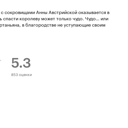
 с сокровищами Анны Австрийской оказывается в
ь спасти королеву может только чудо. Чудо… или
ртаньяна, в благородстве не уступающие своим
5.3
Рейтинг
853 оценки
Кинопоиска
5.3