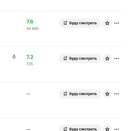
Рейтинг
44
7.6
Буду смотреть
44 885
Кинопоиска
885
7.6
оценок
Рейтинг
735
7.2
Буду смотреть
735
Кинопоиска
оценок
7.2
—
Буду смотреть
—
Буду смотреть