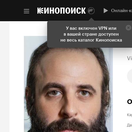
Онлайн-к
У вас включен VPN или
в вашей стране доступен
не весь каталог Кинопоиска
V
О
Ка
Да