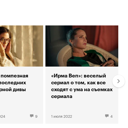
 помпезная
«Ирма Веп»: веселый
последних
сериал о том, как все
рной дивы
сходят с ума на съемках
сериала
024
9
1 июля 2022
4