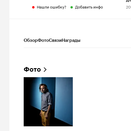
дл
Нашли ошибку?
Добавить инфо
20
Обзор
Фото
Связи
Награды
Фото