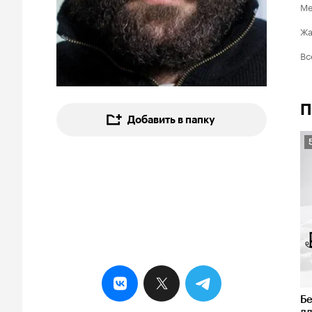
Ме
Ж
Вс
П
Добавить в папку
5
Бе