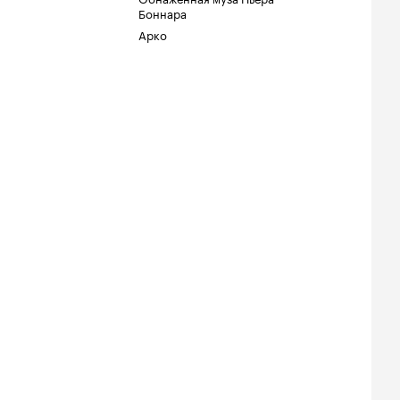
Боннара
Арко