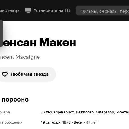
инотеатр
Установить на ТВ
Венсан Макен
incent Macaigne
Любимая звезда
 персоне
рьера
Актер
,
Сценарист
,
Режиссер
,
Оператор
,
Монта
та рождения
19 октября
,
1978
•
Весы
•
47 лет