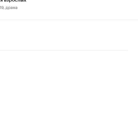
я взрослых
19, драма