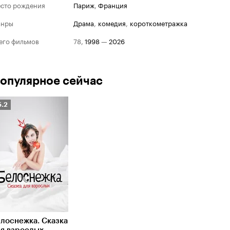
сто рождения
Париж
,
Франция
анры
драма
,
комедия
,
короткометражка
его фильмов
78
,
1998
—
2026
опулярное сейчас
Рейтинг
5.2
Кинопоиска
.2
лоснежка. Сказка