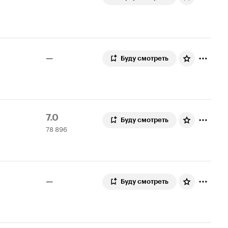
—
Буду смотреть
Рейтинг
78
7.0
Буду смотреть
78 896
Кинопоиска
896
7.0
оценок
—
Буду смотреть