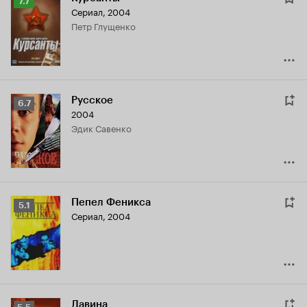
Рейтинг
7.7
Сериал, 2004
Кинопоиска
Петр Глущенко
7.7
Русское
Рейтинг
6.7
2004
Кинопоиска
Эдик Савенко
6.7
Пепел Феникса
Рейтинг
5.1
Сериал, 2004
Кинопоиска
5.1
Лавина
Рейтинг