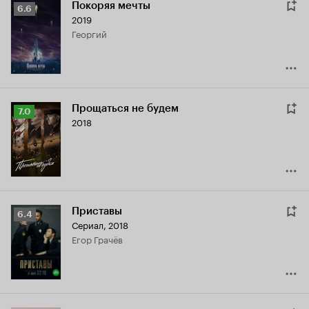
Покоряя мечты
Рейтинг
6.6
2019
Кинопоиска
Георгий
6.6
Прощаться не будем
Рейтинг
7.0
2018
Кинопоиска
7.0
Приставы
Рейтинг
6.4
Сериал, 2018
Кинопоиска
Егор Грачёв
6.4