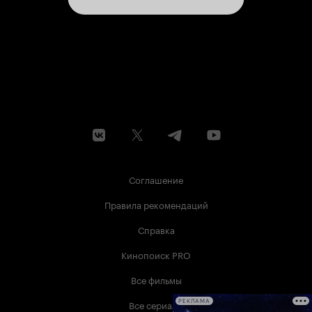
Соглашение
Правила рекомендаций
Справка
Кинопоиск PRO
Все фильмы
Все сериалы
РЕКЛАМА