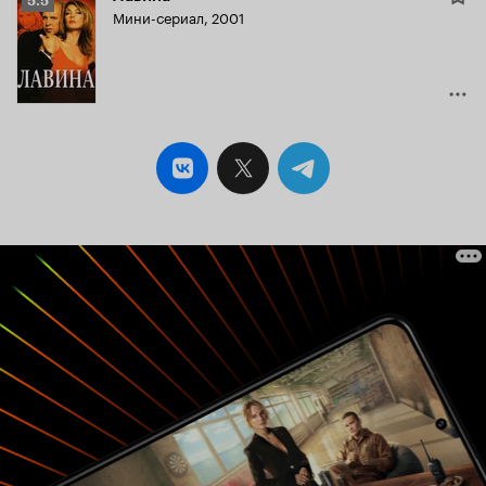
5.5
Мини-сериал, 2001
Кинопоиска
5.5