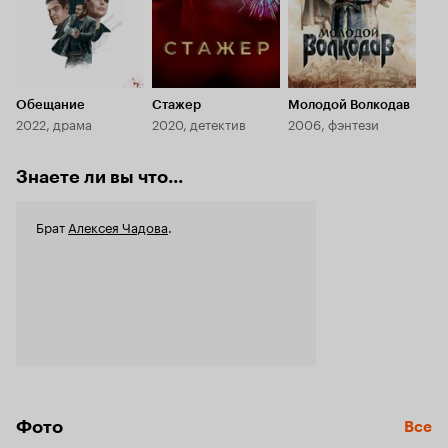
Обещание
Стажер
Молодой Волкодав
2022, драма
2020, детектив
2006, фэнтези
Знаете ли вы что...
Брат
Алексея Чадова
.
Фото
Все