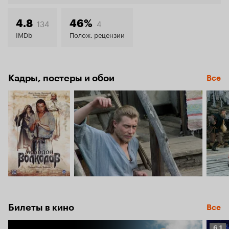
6.5
134
4
4.8
46%
IMDb
Полож. рецензии
Кадры, постеры и обои
Все
Билеты в кино
Все
Рейт
6.1