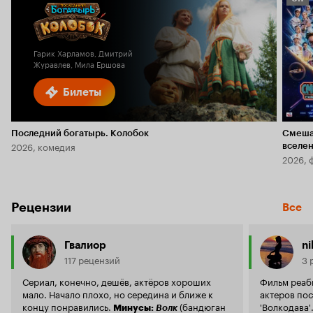
Кино
6.1
Гарик Харламов, Дмитрий
Журавлев, Мила Ершова
Билеты
Последний богатырь. Колобок
Смеша
2026, комедия
вселе
2026, 
Рецензии
Все
Гвалиор
ni
117 рецензий
3 
Сериал, конечно, дешёв, актёров хороших
Фильм реаб
мало. Начало плохо, но середина и ближе к
актеров по
концу понравились.
(бандюган
'Волкодава'
Минусы:
Волк