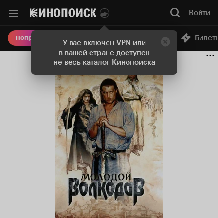
Войти
Онлайн-кинотеатр
Билет
Попробовать Плюс
У вас включен VPN или
в вашей стране доступен
не весь каталог Кинопоиска