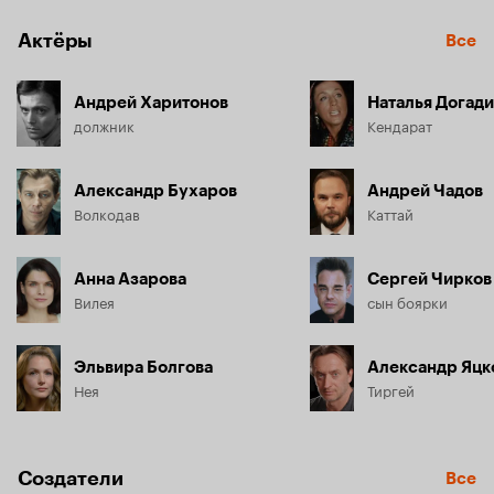
Актёры
Все
Андрей Харитонов
Наталья Догад
должник
Кендарат
Александр Бухаров
Андрей Чадов
Волкодав
Каттай
Анна Азарова
Сергей Чирков
Вилея
сын боярки
Эльвира Болгова
Александр Яцк
Нея
Тиргей
Создатели
Все