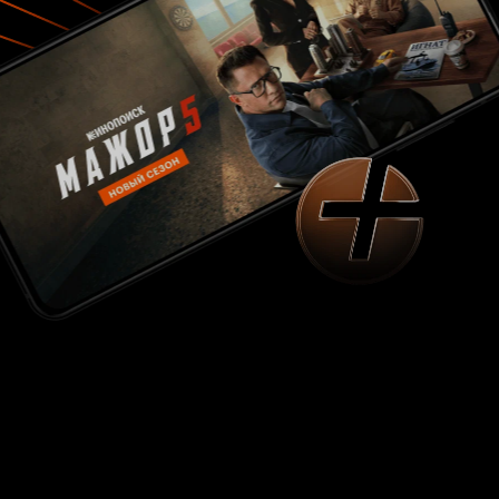
Кендарат и подгоревшая рыба. Особняком -
притча о том, как Церагат забрал к себе
Волчонка и сделал из него Волка. Вообще,
Церагат отличным получился злодеем.
.
Юмор
Он есть, довольно добрый, мягкий, до ржача
не доводит, но улыбку вызывает. Итог. Видя
отрицательные отзывы не очень охота
советовать.