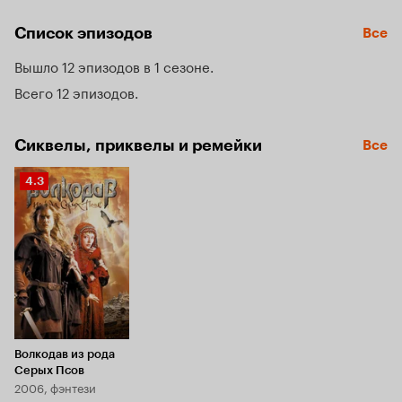
Список эпизодов
Все
Вышло 12 эпизодов в 1 сезоне
Всего 12 эпизодов
Сиквелы, приквелы и ремейки
Все
Рейтинг
4.3
Кинопоиска
4.3
Волкодав из рода
Серых Псов
2006, фэнтези