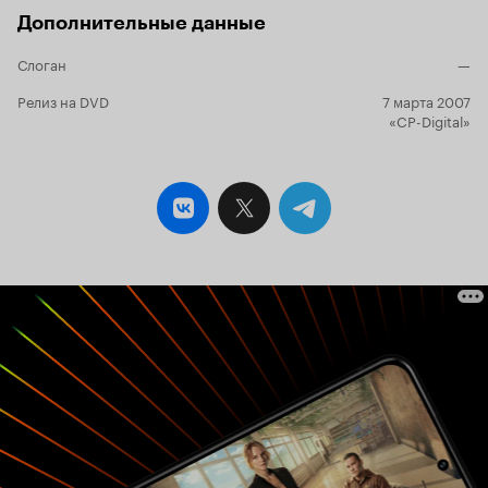
бледной не уходила. Ксоо Тарким, мать Каттая,
Дополнительные данные
Каломин, участники турнира...
.
Сюжет
Конечно, несколько исказили книгу, но ведь
Слоган
—
про отдачу долгов в первоисточнике-то не
было! А если бы в сериале не показали, так его
Релиз на DVD
7 марта 2007
бы начали ругать за недосказанность.
«CP-Digital»
Соглашусь, сюжет не очень, но приемлем.
(но скорее всего то, за что люблю этот
Плюсы
сериал).
(самая дешёвая и красивая
Природа
декорация).
показаны подробно,
Поединки
позволяют заценить.
Некоторые персонажи-
Тиргей, Свалтыга-Фомин, Волкодав-
актёры:
Бухарин, Каттай-Чадов, Кендарат, Шаркут,
Лисёнок, Кернгорм, Мхабр, Гвалиор-Абдалов,
Вонючка Ли, боярка и сын-недоумок.
Особняком поставил для себя Колдуна
(Любомирас Лауцявичюс) да Церагата.
-
Песни
это огромный плюс (жаль, штуки две). Одна
песня на слова М. Семёновой и на музыку из
'Прогулок по воде' Наутилуса. Зато вторая
(сцена с Ли/Игнаром)... Очень хорошая песня.
. Драки, Саккарем,
Отдельные эпизоды
Кендарат с Лисёнком, похороны Игнара,
обучение Волкодава, Колдун и Гвалиор,