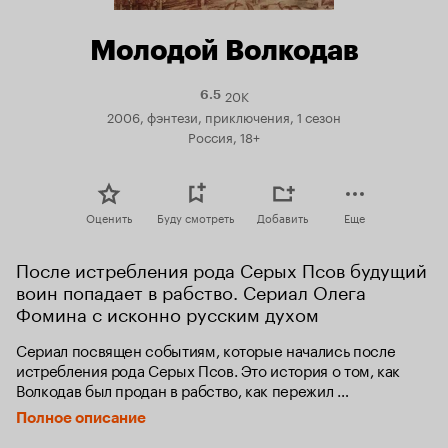
Молодой Волкодав
20K
Рейтинг
6.5
Кинопоиска
2006, фэнтези, приключения, 1 сезон
6.5
Россия, 18+
Оценить
Буду смотреть
Добавить
Еще
После истребления рода Серых Псов будущий 
воин попадает в рабство. Сериал Олега 
Фомина с исконно русским духом
Сериал посвящен событиям, которые начались после 
истребления рода Серых Псов. Это история о том, как 
Волкодав был продан в рабство, как пережил 
изнурительную каторгу в Самоцветных горах и как после 
Полное описание
поединка с надсмотрщиком Волком выбрался на свободу.