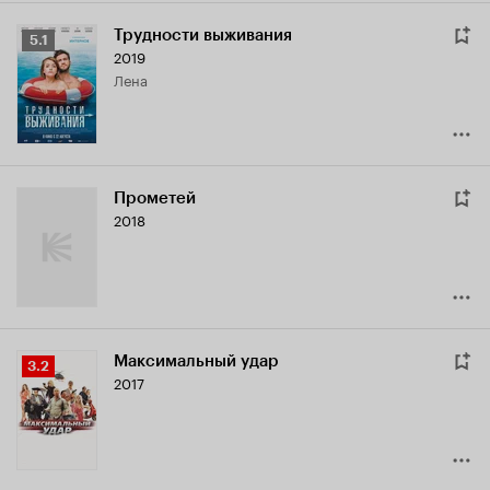
Трудности выживания
Рейтинг
5.1
2019
Кинопоиска
Лена
5.1
Прометей
2018
Максимальный удар
Рейтинг
3.2
2017
Кинопоиска
3.2