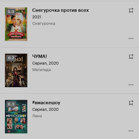
Снегурочка против всех
Рейтинг
5.3
2021
Кинопоиска
Снегурочка
5.3
ЧУМА!
Рейтинг
6.7
Сериал, 2020
Кинопоиска
Матильда
6.7
#вмаскешоу
Рейтинг
6.3
Сериал, 2020
Кинопоиска
Лена
6.3