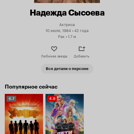
Надежда Сысоева
Актриса
10 июля, 1984
•
42 года
Рак
•
1.7 м
Любимая звезда
Добавить
Все детали о персоне
Популярное сейчас
Рейтинг
Рейтинг
6.7
4.8
Кинопоиска
Кинопоиска
6.7
4.8