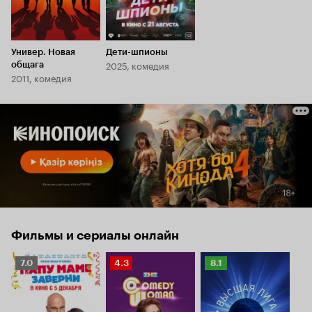
Универ. Новая
Дети-шпионы
2025, комедия
общага
2011, комедия
Фильмы и сериалы онлайн
Рейтинг
Рейтинг
Рейтинг
7.0
4.3
8.1
Кинопоиска
Кинопоиска
Кинопоиска
7.0
4.3
8.1