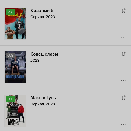
Красный 5
Рейтинг
7.7
Сериал, 2023
Кинопоиска
7.7
Конец славы
Рейтинг
6.8
2023
Кинопоиска
6.8
Макс и Гусь
Рейтинг
7.1
Сериал, 2023–...
Кинопоиска
7.1