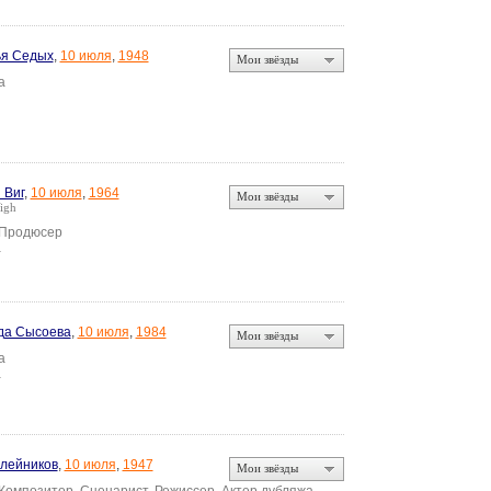
ья Седых
,
10 июля
,
1948
Мои звёзды
а
 Виг
,
10 июля
,
1964
Мои звёзды
igh
 Продюсер
а
да Сысоева
,
10 июля
,
1984
Мои звёзды
а
а
лейников
,
10 июля
,
1947
Мои звёзды