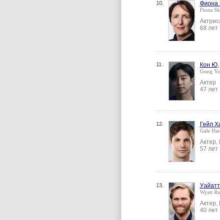
10.
Фиона
Fiona S
Актрис
68 лет
11.
Кон Ю
Gong Y
Актер
47 лет
12.
Гейл Х
Gale Har
Актер,
57 лет
13.
Уайатт
Wyatt Ru
Актер,
40 лет