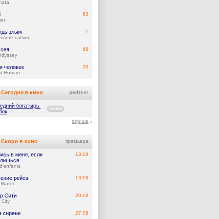
nata
б
63
ter
удь злым
1
ssere cattivo
сея
68
Odyssey
и человек
30
st Human
Сегодня в кино
рейтинг
едний богатырь.
ПРОМО
бок
афиша
Скоро в кино
премьера
ись в меня, если
13.08
лишься
d'enfants
ение рейса
13.08
 Water
р Сити
20.08
 City
а сирени
27.08