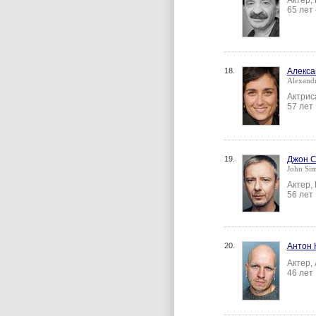
Актер,
65 лет
18.
Алекса
Alexand
Актрис
57 лет
19.
Джон 
John Si
Актер,
56 лет
20.
Антон 
Актер,
46 лет