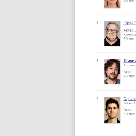
46 лет
7.
Юрий 
Актер,
Композ
69 лет
8.
Томас 
Thomas I
Актер,
46 лет
9.
Эдриан
Adrian G
Актер,
50 лет