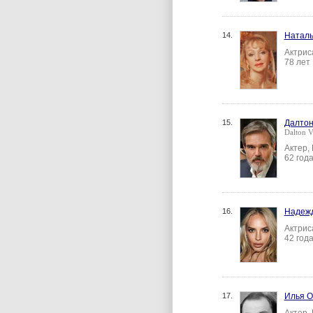
14.
Натал
Актрис
78 лет
15.
Далтон
Dalton V
Актер,
62 год
16.
Надеж
Актрис
42 год
17.
Илья О