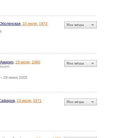
Оболенская
,
10 июля
,
1973
Мои звёзды
а
а
’Амарио
,
10 июля
,
1960
Мои звёзды
Amario
а
29 июня 2005
•
Сафаров
,
10 июля
,
1971
Мои звёзды