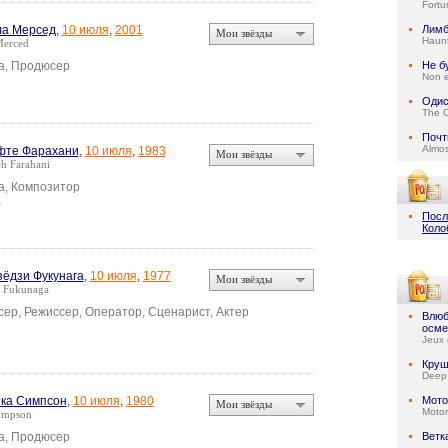
Fortu
ла Мерсед
,
10 июля
,
2001
Лим
Мои звёзды
Haun
Merced
а, Продюсер
Не б
Non e
Одис
The 
Почт
Almo
фте Фарахани
,
10 июля
,
1983
Мои звёзды
eh Farahani
а, Композитор
а
Посл
Коло
зёдзи Фукунага
,
10 июля
,
1977
Мои звёзды
i Fukunaga
ер, Режиссер, Оператор, Сценарист, Актер
Влюб
осме
Jeux 
Круш
Deep
ка Симпсон
,
10 июля
,
1980
Мото
Мои звёзды
Motor
Simpson
а, Продюсер
Ветк