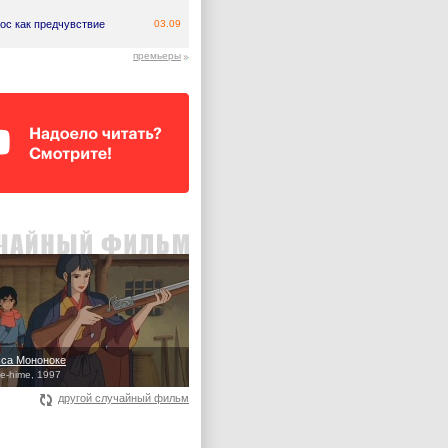
ос как предчувствие
03.09
премьеры
са Мононоке
e-hime, 1997
другой случайный фильм