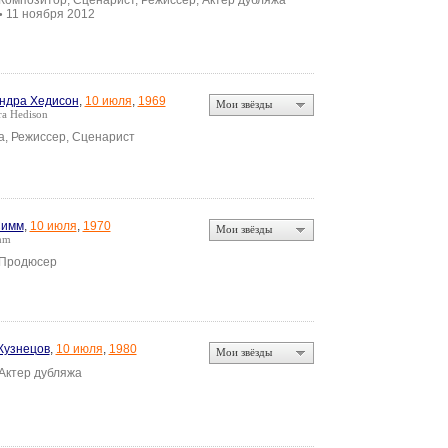
 Композитор, Сценарист, Режиссер, Актер дубляжа
11 ноября 2012
•
ндра Хедисон
,
10 июля
,
1969
Мои звёзды
ra Hedison
а, Режиссер, Сценарист
Симм
,
10 июля
,
1970
Мои звёзды
mm
 Продюсер
Кузнецов
,
10 июля
,
1980
Мои звёзды
 Актер дубляжа