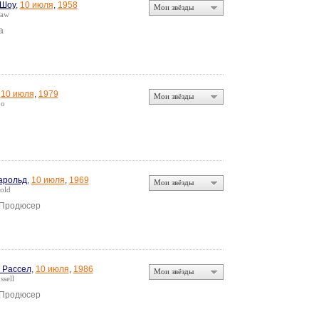
 Шоу
,
10 июля
,
1958
Мои звёзды
haw
а
,
10 июля
,
1979
Мои звёзды
oo
арольд
,
10 июля
,
1969
Мои звёзды
old
 Продюсер
 Рассел
,
10 июля
,
1986
Мои звёзды
ssell
 Продюсер