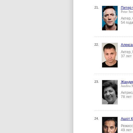
21.
Питер
Peter Se
Актер,
54 год
22.
Алекса
Актер,
37 лет
23.
Жанди
Jandira 
Актрис
78 лет
24.
Ашот 
Режисс
49 лет