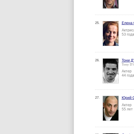
25.
Елена 
Актрис
53 год
26.
Тони Д
Tony D'
Актер
44 год
27.
Юрий 
Актер
55 лет