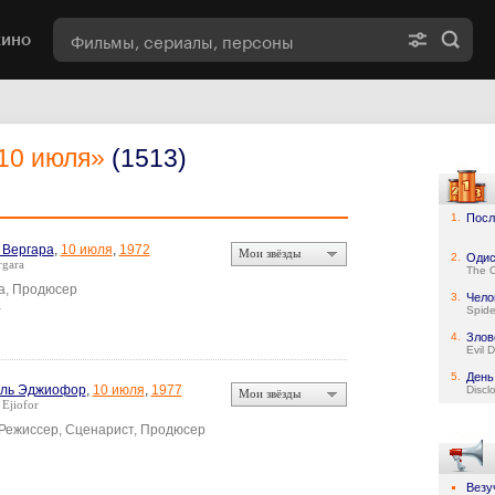
кино
10 июля»
(1513)
1.
Посл
 Вергара
,
10 июля
,
1972
Мои звёзды
2.
Одис
rgara
The 
а, Продюсер
3.
Чело
а
Spid
4.
Злов
Evil 
5.
День
ель Эджиофор
,
10 июля
,
1977
Discl
Мои звёзды
 Ejiofor
 Режиссер, Сценарист, Продюсер
Везу