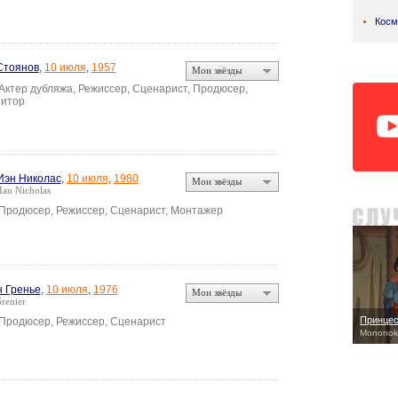
Косм
Стоянов
,
10 июля
,
1957
Мои звёзды
 Актер дубляжа, Режиссер, Сценарист, Продюсер,
итор
Иэн Николас
,
10 июля
,
1980
Мои звёзды
an Nicholas
 Продюсер, Режиссер, Сценарист, Монтажер
 Гренье
,
10 июля
,
1976
Мои звёзды
renier
Принцес
 Продюсер, Режиссер, Сценарист
Mononok