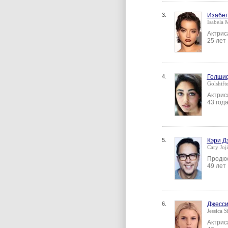
3.
Изабе
Isabela 
Актрис
25 лет
4.
Голши
Golshift
Актрис
43 год
5.
Кэри Д
Cary Joj
Продюс
49 лет
6.
Джесси
Jessica 
Актрис