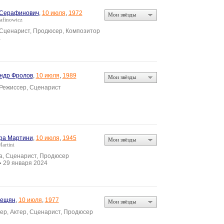
 Серафинович
,
10 июля
,
1972
Мои звёзды
rafinowicz
 Сценарист, Продюсер, Композитор
а
ндр Фролов
,
10 июля
,
1989
Мои звёзды
 Режиссер, Сценарист
ра Мартини
,
10 июля
,
1945
Мои звёзды
Martini
а, Сценарист, Продюсер
29 января 2024
•
Кещян
,
10 июля
,
1977
Мои звёзды
ер, Актер, Сценарист, Продюсер