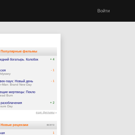
Войти
Популярные фильмы
едний богатырь. Колобок
+ 4
сея
- 1
Odyssey
век-паук: Новый день
- 1
er-Man: Brand New Day
ещие мертвецы: Пекло
Dead Burn
 разоблачения
+ 2
osure Day
еще фильмы
Новые рецензии
всего
чая
1