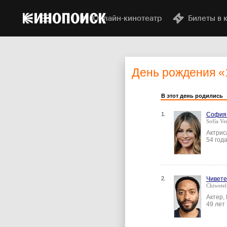
Онлайн-кинотеатр
Билеты в 
День рождения
«
В этот день родились
1.
София
Sofía Ve
Актрис
54 год
2.
Чивет
Chiwetel
Актер,
49 лет