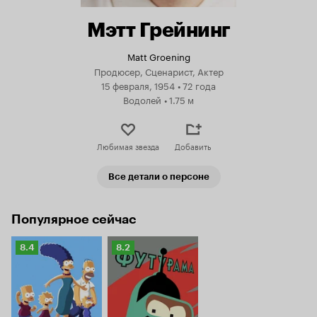
Мэтт Грейнинг
Matt Groening
Продюсер, Сценарист, Актер
15 февраля, 1954
•
72 года
Водолей
•
1.75 м
Любимая звезда
Добавить
Все детали о персоне
Популярное сейчас
Рейтинг
Рейтинг
8.4
8.2
Кинопоиска
Кинопоиска
8.4
8.2