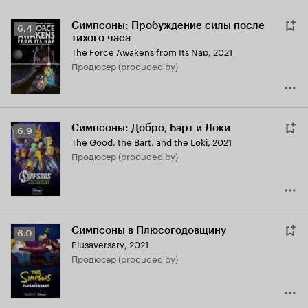
Симпсоны: Пробуждение силы после
Рейтинг
6.4
тихого часа
Кинопоиска
The Force Awakens from Its Nap
,
2021
6.4
продюсер (produced by)
Симпсоны: Добро, Барт и Локи
Рейтинг
6.9
The Good, the Bart, and the Loki
,
2021
Кинопоиска
продюсер (produced by)
6.9
Симпсоны в Плюсогодовщину
Рейтинг
6.0
Plusaversary
,
2021
Кинопоиска
продюсер (produced by)
6.0