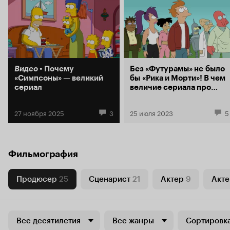
Видео
Почему
Без «Футурамы» не было
«Симпсоны» — великий
бы «Рика и Морти»! В чем
сериал
величие сериала про
робота Бендера и его
друзей
27 ноября 2025
3
25 июля 2023
5
Фильмография
Продюсер
25
Сценарист
21
Актер
9
Акте
Все десятилетия
Все жанры
Сортировка