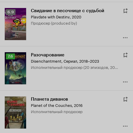
Свидание в песочнице с судьбой
Рейтинг
6.9
Playdate with Destiny
,
2020
Кинопоиска
продюсер (produced by)
6.9
Разочарование
Рейтинг
7.6
Disenchantment
,
Сериал, 2018–2023
Кинопоиска
исполнительный продюсер (20 эпизодов, 2018-2019)
7.6
Планета диванов
Planet of the Couches
,
2016
исполнительный продюсер