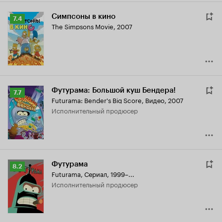
Симпсоны в кино
Рейтинг
7.4
The Simpsons Movie
,
2007
Кинопоиска
7.4
Футурама: Большой куш Бендера!
Рейтинг
7.7
Futurama: Bender's Big Score
,
Видео, 2007
Кинопоиска
исполнительный продюсер
7.7
Футурама
Рейтинг
8.2
Futurama
,
Сериал, 1999–...
Кинопоиска
исполнительный продюсер
8.2