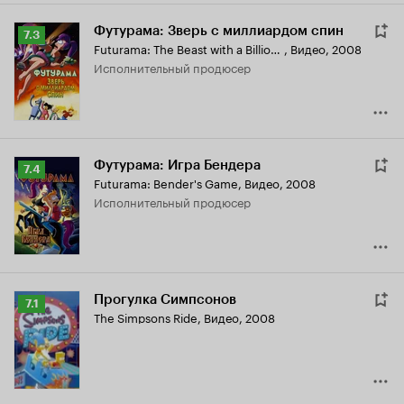
Футурама: Зверь с миллиардом спин
Рейтинг
7.3
Futurama: The Beast with a Billion Backs
,
Видео, 2008
Кинопоиска
исполнительный продюсер
7.3
Футурама: Игра Бендера
Рейтинг
7.4
Futurama: Bender's Game
,
Видео, 2008
Кинопоиска
исполнительный продюсер
7.4
Прогулка Симпсонов
Рейтинг
7.1
The Simpsons Ride
,
Видео, 2008
Кинопоиска
7.1