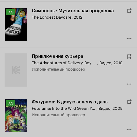
Симпсоны: Мучительная продленка
Рейтинг
7.5
The Longest Daycare
,
2012
Кинопоиска
7.5
Приключения курьера
The Adventures of Delivery-Boy Man
,
Видео, 2010
исполнительный продюсер
Футурама: В дикую зеленую даль
Рейтинг
7.3
Futurama: Into the Wild Green Yonder
,
Видео, 2009
Кинопоиска
исполнительный продюсер
7.3