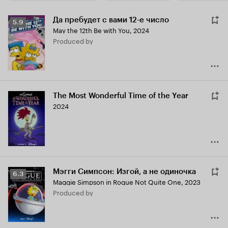
Да пребудет с вами 12-е число
Рейтинг
5.9
May the 12th Be with You
,
2024
Кинопоиска
produced by
5.9
The Most Wonderful Time of the Year
2024
Мэгги Симпсон: Изгой, а не одиночка
Рейтинг
6.3
Maggie Simpson in Rogue Not Quite One
,
2023
Кинопоиска
produced by
6.3