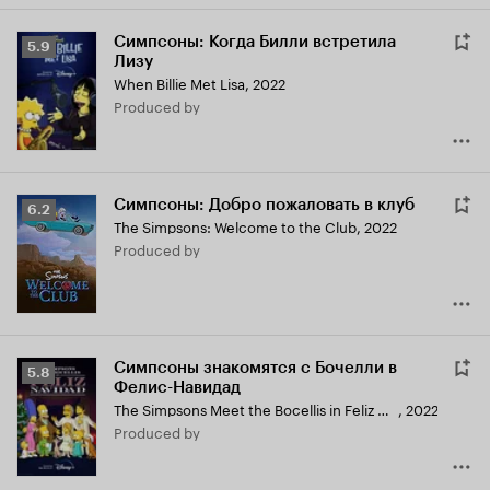
Симпсоны: Когда Билли встретила
Рейтинг
5.9
Лизу
Кинопоиска
When Billie Met Lisa
,
2022
5.9
produced by
Симпсоны: Добро пожаловать в клуб
Рейтинг
6.2
The Simpsons: Welcome to the Club
,
2022
Кинопоиска
produced by
6.2
Симпсоны знакомятся с Бочелли в
Рейтинг
5.8
Фелис-Навидад
Кинопоиска
The Simpsons Meet the Bocellis in Feliz Navidad
,
2022
5.8
produced by