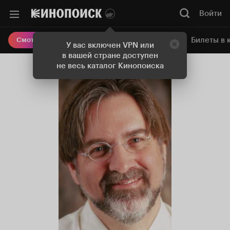
Войти
Онлайн-кинотеатр
Билеты в 
Смотреть кино
У вас включен VPN или
в вашей стране доступен
не весь каталог Кинопоиска