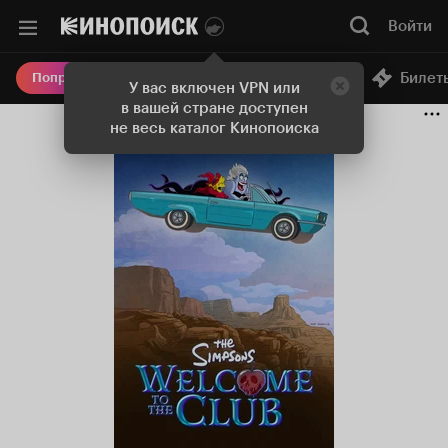
Войти
Онлайн-кинотеатр
Билет
Попробовать Плюс
У вас включен VPN или
в вашей стране доступен
не весь каталог Кинопоиска