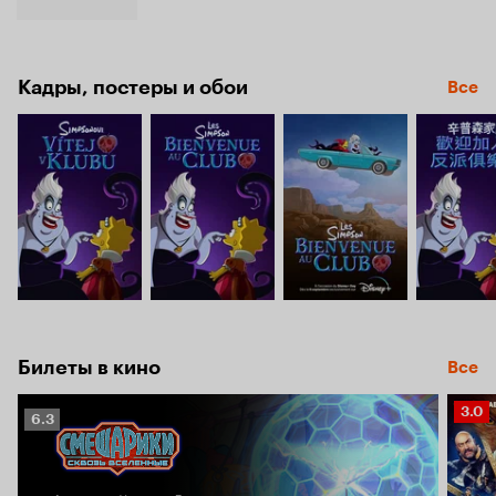
Кадры, постеры и обои
Все
Билеты в кино
Все
Рейт
3.0
Рейтинг
6.3
Кино
Кинопоиска
3.0
6.3