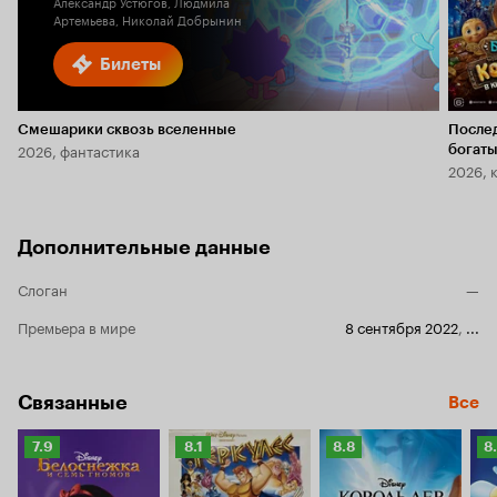
Александр Устюгов, Людмила
Артемьева, Николай Добрынин
Билеты
Смешарики сквозь вселенные
После
2026, фантастика
богаты
2026, 
Дополнительные данные
Слоган
—
Премьера в мире
8 сентября 2022
,
...
Связанные
Все
Рейтинг
Рейтинг
Рейтинг
Р
7.9
8.1
8.8
8
Кинопоиска
Кинопоиска
Кинопоиска
К
7.9
8.1
8.8
8.