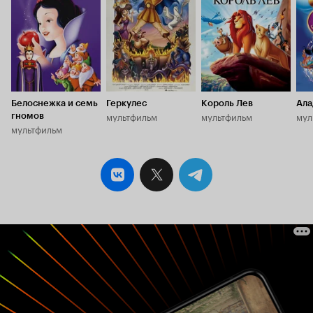
Белоснежка и семь
Геркулес
Король Лев
Ала
мультфильм
мультфильм
мул
гномов
мультфильм