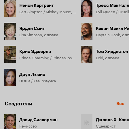
Нэнси Картрайт
Тресс МакНил
Bart Simpson / Mickey Mouse, озвучка
Ярдли Смит
Кевин Майкл Р
Lisa Simpson, озвучка
Captain Hook, озв
Крис Эджерли
Том Хиддлстон
Prince Charming / Princes, озвучка
Loki, озвучка
Доун Льюис
Ursula / Kaa, озвучка
Создатели
Все
Дэвид Силверман
Джоэль Х. Коэ
Режиссёр
Сценарист