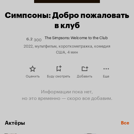
Симпсоны: Добро пожаловать
в клуб
The Simpsons: Welcome to the Club
300
Рейтинг
6.2
Кинопоиска
2022, мультфильм, короткометражка, комедия
6.2
США, 4 мин
Оценить
Буду смотреть
Добавить
Еще
Информации пока нет,
но это временно — скоро все добавим.
Актёры
Все