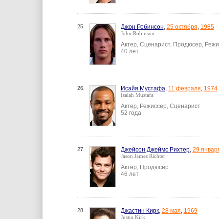
25.
Джон Робинсон
,
25 октября
,
1985
John Robinson
Актер, Сценарист, Продюсер, Реж
40 лет
26.
Исайя Мустафа
,
11 февраля
,
1974
Isaiah Mustafa
Актер, Режиссер, Сценарист
52 года
27.
Джейсон Джеймс Рихтер
,
29 январ
Jason James Richter
Актер, Продюсер
46 лет
28.
Джастин Кирк
,
28 мая
,
1969
Justin Kirk