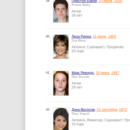
39.
Престон Бэйли
,
25 июля
,
2000
Preston Bailey
Актер
26 лет
40.
Лиза Ринна
,
11 июля
,
1963
Lisa Rinna
Актриса, Сценарист, Продюсер
63 года
41.
Макс Рекордс
,
18 июня
,
1997
Max Records
Актер
29 лет
42.
Дэна Весполи
,
22 сентября
,
1972
Dana Vespoli
Актриса, Режиссер, Сценарист, П
53 года