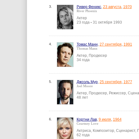
3.
Ривер Феникс
,
23 августа
,
1970
River Phoenix
Актер
23 года
31 октября 1993
•
4.
Томас Манн
,
27 сентября
,
1991
Thomas Mann
Актер, Продюсер
34 года
5.
Джоэль Мур
,
25 сентября
,
1977
Joel Moore
Актер, Продюсер, Режиссер, Сцен
48 лет
6.
Кортни Лав
,
9 июля
,
1964
Courtney Love
Актриса, Композитор, Сценарист,
62 года