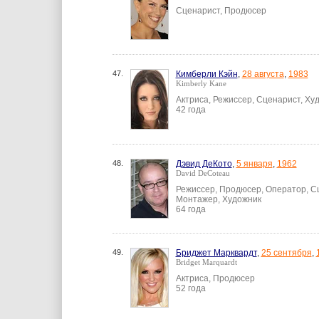
Сценарист, Продюсер
47.
Кимберли Кэйн
,
28 августа
,
1983
Kimberly Kane
Актриса, Режиссер, Сценарист, Ху
42 года
48.
Дэвид ДеКото
,
5 января
,
1962
David DeCoteau
Режиссер, Продюсер, Оператор, Сц
Монтажер, Художник
64 года
49.
Бриджет Марквардт
,
25 сентября
,
Bridget Marquardt
Актриса, Продюсер
52 года