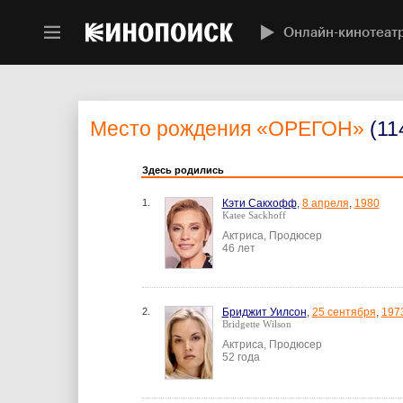
Онлайн-кинотеат
Место рождения
«ОРЕГОН»
(11
Здесь родились
1.
Кэти Сакхофф
,
8 апреля
,
1980
Katee Sackhoff
Актриса, Продюсер
46 лет
2.
Бриджит Уилсон
,
25 сентября
,
197
Bridgette Wilson
Актриса, Продюсер
52 года