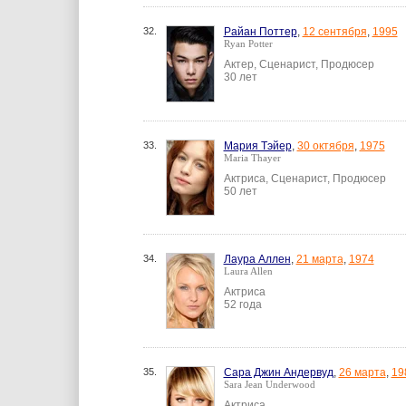
32.
Райан Поттер
,
12 сентября
,
1995
Ryan Potter
Актер, Сценарист, Продюсер
30 лет
33.
Мария Тэйер
,
30 октября
,
1975
Maria Thayer
Актриса, Сценарист, Продюсер
50 лет
34.
Лаура Аллен
,
21 марта
,
1974
Laura Allen
Актриса
52 года
35.
Сара Джин Андервуд
,
26 марта
,
19
Sara Jean Underwood
Актриса