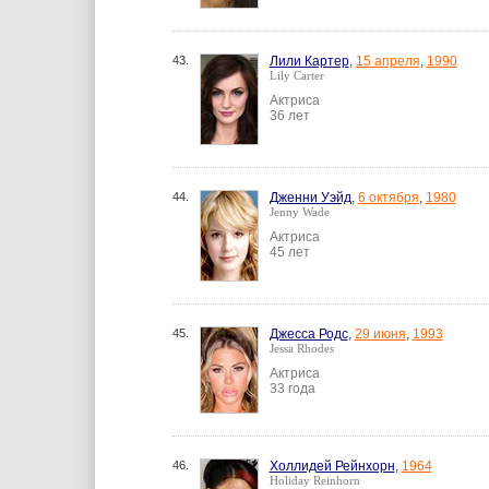
43.
Лили Картер
,
15 апреля
,
1990
Lily Carter
Актриса
36 лет
44.
Дженни Уэйд
,
6 октября
,
1980
Jenny Wade
Актриса
45 лет
45.
Джесса Родс
,
29 июня
,
1993
Jessa Rhodes
Актриса
33 года
46.
Холлидей Рейнхорн
,
1964
Holiday Reinhorn