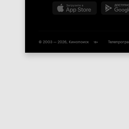
© 2003 —
2026
,
Кинопоиск
Телепрогр
18
+