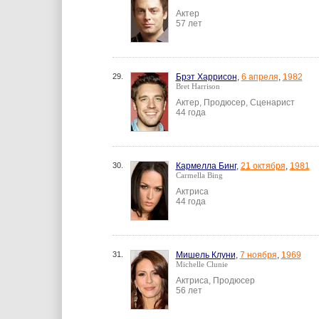
Актер
57 лет
29.
Брэт Харрисон
,
6 апреля
,
1982
Bret Harrison
Актер, Продюсер, Сценарист
44 года
30.
Кармелла Бинг
,
21 октября
,
1981
Carmella Bing
Актриса
44 года
31.
Мишель Клуни
,
7 ноября
,
1969
Michelle Clunie
Актриса, Продюсер
56 лет