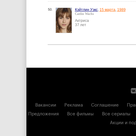
50.
Кэйтлин Уэкс
,
15 марта
,
1989
Caitlin Wachs
Актриса
37 лет
Вакансии
Реклама
Соглашение
Пра
Предложения
Все фильмы
Все сериалы
Акции и по