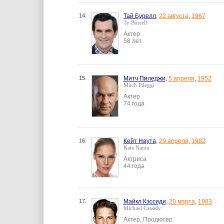
14.
Тай Бурелл
,
22 августа
,
1967
Ty Burrell
Актер
58 лет
15.
Митч Пиледжи
,
5 апреля
,
1952
Mitch Pileggi
Актер
74 года
16.
Кейт Наута
,
29 апреля
,
1982
Kate Nauta
Актриса
44 года
17.
Майкл Кэссиди
,
20 марта
,
1983
Michael Cassidy
Актер, Продюсер