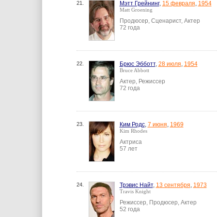
21.
Мэтт Грейнинг
,
15 февраля
,
1954
Matt Groening
Продюсер, Сценарист, Актер
72 года
22.
Брюс Эбботт
,
28 июля
,
1954
Bruce Abbott
Актер, Режиссер
72 года
23.
Ким Родс
,
7 июня
,
1969
Kim Rhodes
Актриса
57 лет
24.
Трэвис Найт
,
13 сентября
,
1973
Travis Knight
Режиссер, Продюсер, Актер
52 года