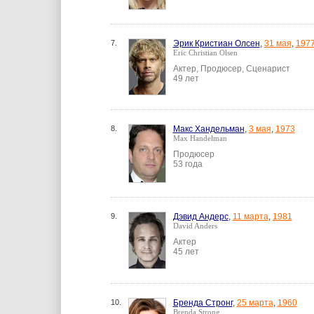
7.
Эрик Кристиан Олсен
,
31 мая
,
197
Eric Christian Olsen
Актер, Продюсер, Сценарист
49 лет
8.
Макс Хандельман
,
3 мая
,
1973
Max Handelman
Продюсер
53 года
9.
Дэвид Андерс
,
11 марта
,
1981
David Anders
Актер
45 лет
10.
Бренда Стронг
,
25 марта
,
1960
Brenda Strong