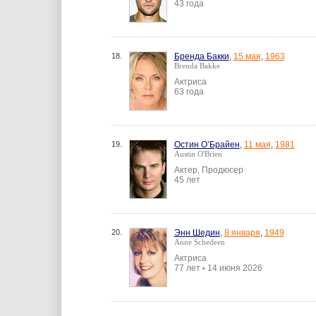
43 года
18.
Бренда Бакки
,
15 мая
,
1963
Brenda Bakke
Актриса
63 года
19.
Остин О’Брайен
,
11 мая
,
1981
Austin O'Brien
Актер, Продюсер
45 лет
20.
Энн Шедин
,
8 января
,
1949
Anne Schedeen
Актриса
77 лет
14 июня 2026
•