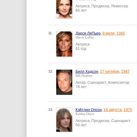
Актриса, Продюсер, Режиссер
66 лет
11.
Дарси ЛяПьер
,
9 июля
,
1965
Darcy LaPier
Актриса
61 год
12.
Билл Хадсон
,
17 октября
,
1947
Bill Hudson
Актер, Сценарист, Композитор
78 лет
13.
Кэйтлин Олсон
,
18 августа
,
1975
Kaitlin Olson
Актриса, Продюсер, Сценарист
50 лет