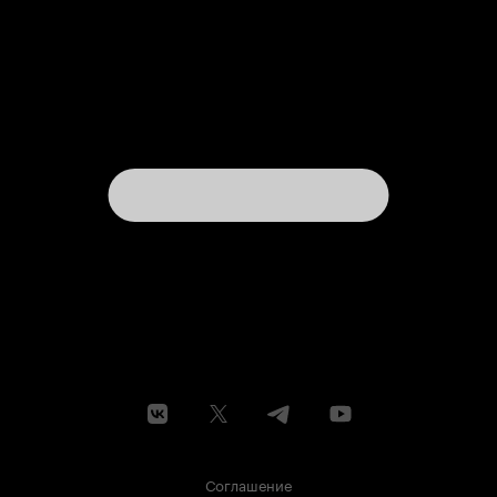
Соглашение