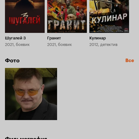
Шугалей 3
Гранит
Кулинар
2021, боевик
2021, боевик
2012, детектив
Фото
Все