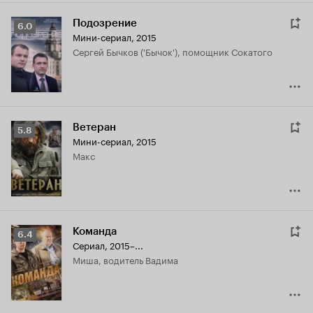
Подозрение
Рейтинг
6.0
Мини-сериал, 2015
Кинопоиска
Сергей Бычков ('Бычок'), помощник Сокатого
6.0
Ветеран
Рейтинг
5.8
Мини-сериал, 2015
Кинопоиска
Макс
5.8
Команда
Рейтинг
6.4
Сериал, 2015–...
Кинопоиска
Миша, водитель Вадима
6.4