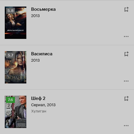
Восьмерка
Рейтинг
5.8
2013
Кинопоиска
5.8
Василиса
Рейтинг
5.7
2013
Кинопоиска
5.7
Шеф 2
Рейтинг
7.6
Сериал, 2013
Кинопоиска
хулиган
7.6