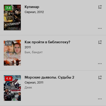
Кулинар
Рейтинг
7.4
Сериал, 2012
Кинопоиска
7.4
Как пройти в библиотеку?
Рейтинг
5.9
2011
Кинопоиска
Бык, бандит
5.9
Морские дьяволы. Судьбы 2
Рейтинг
4.8
Сериал, 2011
Кинопоиска
Джек
4.8