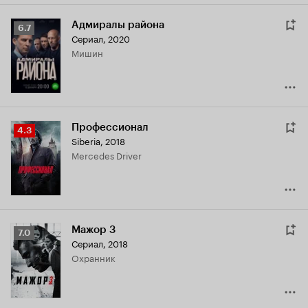
Адмиралы района
Рейтинг
6.7
Сериал, 2020
Кинопоиска
Мишин
6.7
Профессионал
Рейтинг
4.3
Siberia
,
2018
Кинопоиска
Mercedes Driver
4.3
Мажор 3
Рейтинг
7.0
Сериал, 2018
Кинопоиска
охранник
7.0