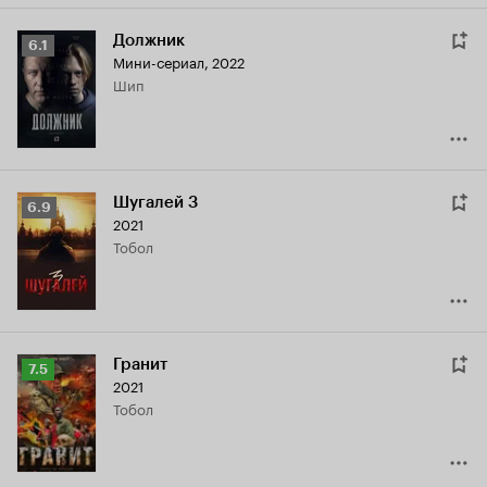
Должник
Рейтинг
6.1
Мини-сериал, 2022
Кинопоиска
Шип
6.1
Шугалей 3
Рейтинг
6.9
2021
Кинопоиска
Тобол
6.9
Гранит
Рейтинг
7.5
2021
Кинопоиска
Тобол
7.5