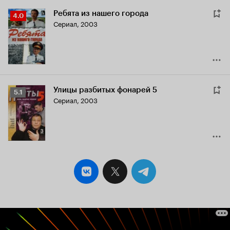
Ребята из нашего города
Рейтинг
4.0
Сериал, 2003
Кинопоиска
4.0
Улицы разбитых фонарей 5
Рейтинг
5.1
Сериал, 2003
Кинопоиска
5.1