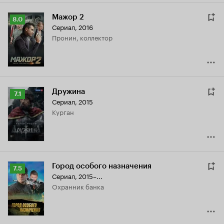
Мажор 2
Рейтинг
8.0
Сериал, 2016
Кинопоиска
Пронин, коллектор
8.0
Дружина
Рейтинг
7.1
Сериал, 2015
Кинопоиска
Курган
7.1
Город особого назначения
Рейтинг
7.5
Сериал, 2015–...
Кинопоиска
охранник банка
7.5