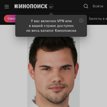
Войти
Онлайн-кинотеатр
Билеты в 
Смотреть кино
У вас включен VPN или
в вашей стране доступен
не весь каталог Кинопоиска