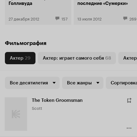
Голливуда
последние «Сумерки»
27 декабря 2012
157
13 июля 2012
269
Фильмография
Актер
29
Актер: играет самого себя
68
Актер
Все десятилетия
Все жанры
Сортировка
The Token Groomsman
Scott