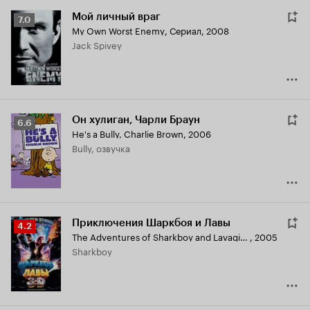
Мой личный враг
Рейтинг
7.0
My Own Worst Enemy
,
Сериал, 2008
Кинопоиска
Jack Spivey
7.0
Он хулиган, Чарли Браун
Рейтинг
6.6
He's a Bully, Charlie Brown
,
2006
Кинопоиска
Bully, озвучка
6.6
Приключения Шаркбоя и Лавы
Рейтинг
4.2
The Adventures of Sharkboy and Lavagirl 3-D
,
2005
Кинопоиска
Sharkboy
4.2