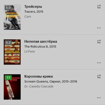
Трейсеры
Рейтинг
5.5
Tracers
,
2015
Кинопоиска
Cam
5.5
Нелепая шестёрка
Рейтинг
5.2
The Ridiculous 6
,
2015
Кинопоиска
Lil Pete
5.2
Королевы крика
Рейтинг
7.1
Scream Queens
,
Сериал, 2015–2016
Кинопоиска
Dr. Cassidy Cascade
7.1