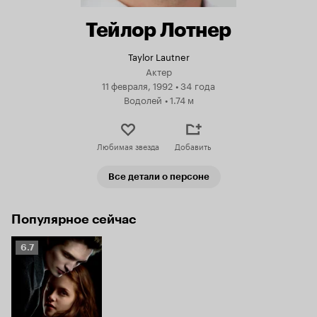
Тейлор Лотнер
Taylor Lautner
Актер
11 февраля, 1992
•
34 года
Водолей
•
1.74 м
Любимая звезда
Добавить
Все детали о персоне
Популярное сейчас
Рейтинг
6.7
Кинопоиска
6.7