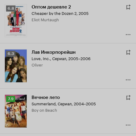
Оптом дешевле 2
Рейтинг
6.8
Cheaper by the Dozen 2
,
2005
Кинопоиска
Eliot Murtaugh
6.8
Лав Инкорпорейшн
Рейтинг
6.3
Love, Inc.
,
Сериал, 2005–2006
Кинопоиска
Oliver
6.3
Вечное лето
Рейтинг
7.9
Summerland
,
Сериал, 2004–2005
Кинопоиска
Boy on Beach
7.9