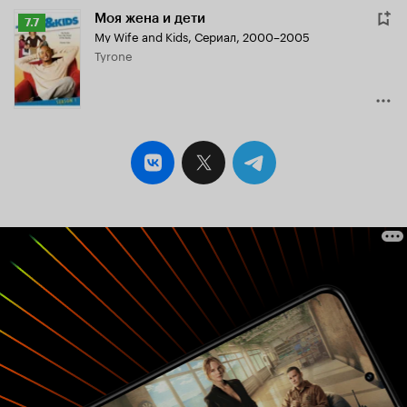
Моя жена и дети
Рейтинг
7.7
My Wife and Kids
,
Сериал, 2000–2005
Кинопоиска
Tyrone
7.7