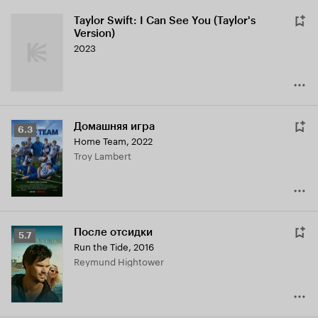
Taylor Swift: I Can See You (Taylor's
Version)
2023
Домашняя игра
Рейтинг
6.3
Home Team
,
2022
Кинопоиска
Troy Lambert
6.3
После отсидки
Рейтинг
5.7
Run the Tide
,
2016
Кинопоиска
Reymund Hightower
5.7