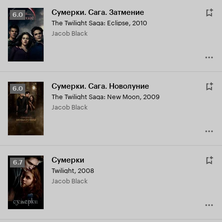
Сумерки. Сага. Затмение
Рейтинг
6.0
The Twilight Saga: Eclipse
,
2010
Кинопоиска
Jacob Black
6.0
Сумерки. Сага. Новолуние
Рейтинг
6.0
The Twilight Saga: New Moon
,
2009
Кинопоиска
Jacob Black
6.0
Сумерки
Рейтинг
6.7
Twilight
,
2008
Кинопоиска
Jacob Black
6.7