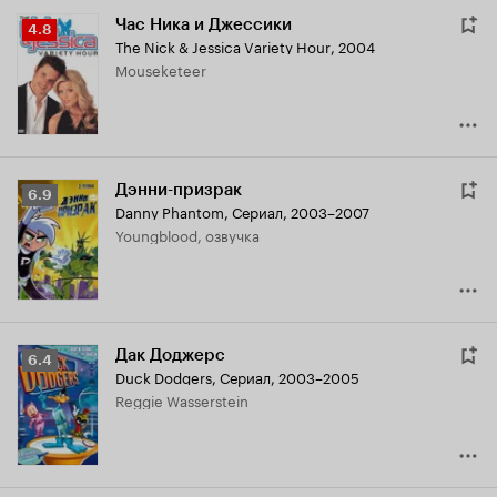
Час Ника и Джессики
Рейтинг
4.8
The Nick & Jessica Variety Hour
,
2004
Кинопоиска
Mouseketeer
4.8
Дэнни-призрак
Рейтинг
6.9
Danny Phantom
,
Сериал, 2003–2007
Кинопоиска
Youngblood, озвучка
6.9
Дак Доджерс
Рейтинг
6.4
Duck Dodgers
,
Сериал, 2003–2005
Кинопоиска
Reggie Wasserstein
6.4