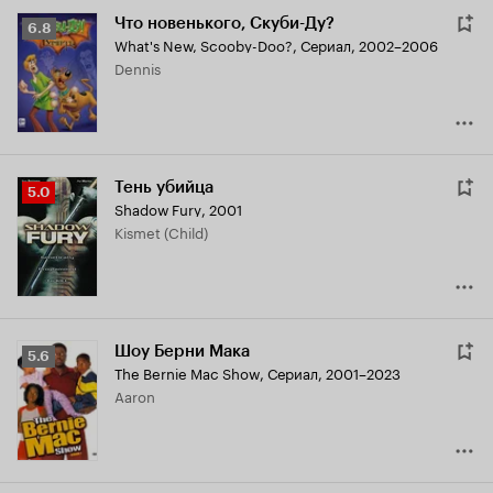
Что новенького, Скуби-Ду?
Рейтинг
6.8
What's New, Scooby-Doo?
,
Сериал, 2002–2006
Кинопоиска
Dennis
6.8
Тень убийца
Рейтинг
5.0
Shadow Fury
,
2001
Кинопоиска
Kismet (Child)
5.0
Шоу Берни Мака
Рейтинг
5.6
The Bernie Mac Show
,
Сериал, 2001–2023
Кинопоиска
Aaron
5.6