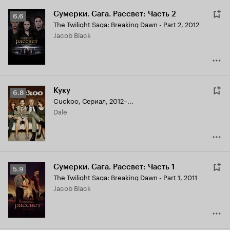
Сумерки. Сага. Рассвет: Часть 2
Рейтинг
6.6
The Twilight Saga: Breaking Dawn - Part 2
,
2012
Кинопоиска
Jacob Black
6.6
Куку
Рейтинг
6.8
Cuckoo
,
Сериал, 2012–...
Кинопоиска
Dale
6.8
Сумерки. Сага. Рассвет: Часть 1
Рейтинг
5.9
The Twilight Saga: Breaking Dawn - Part 1
,
2011
Кинопоиска
Jacob Black
5.9