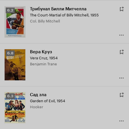
Трибунал Билли Митчелла
Рейтинг
6.2
The Court-Martial of Billy Mitchell
,
1955
Кинопоиска
Col. Billy Mitchell
6.2
Вера Круз
Рейтинг
6.8
Vera Cruz
,
1954
Кинопоиска
Benjamin Trane
6.8
Сад зла
Рейтинг
6.3
Garden of Evil
,
1954
Кинопоиска
Hooker
6.3