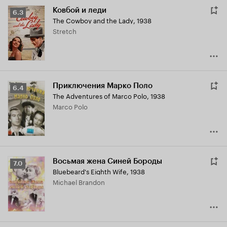
Ковбой и леди
Рейтинг
6.3
The Cowboy and the Lady
,
1938
Кинопоиска
Stretch
6.3
Приключения Марко Поло
Рейтинг
6.4
The Adventures of Marco Polo
,
1938
Кинопоиска
Marco Polo
6.4
Восьмая жена Синей Бороды
Рейтинг
7.0
Bluebeard's Eighth Wife
,
1938
Кинопоиска
Michael Brandon
7.0