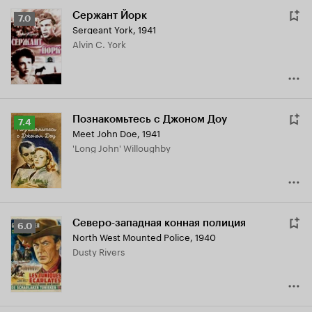
Сержант Йорк
Рейтинг
7.0
Sergeant York
,
1941
Кинопоиска
Alvin C. York
7.0
Познакомьтесь с Джоном Доу
Рейтинг
7.4
Meet John Doe
,
1941
Кинопоиска
'Long John' Willoughby
7.4
Северо-западная конная полиция
Рейтинг
6.0
North West Mounted Police
,
1940
Кинопоиска
Dusty Rivers
6.0