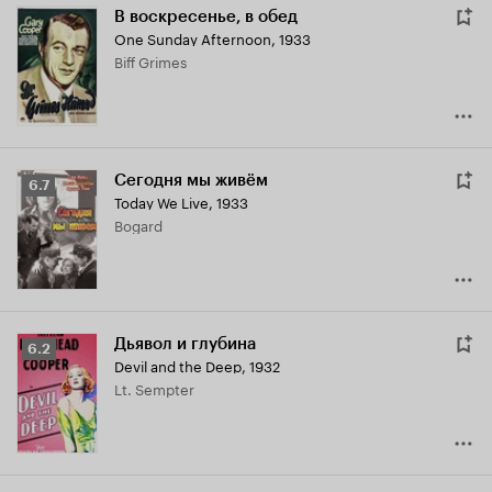
В воскресенье, в обед
One Sunday Afternoon
,
1933
Biff Grimes
Сегодня мы живём
Рейтинг
6.7
Today We Live
,
1933
Кинопоиска
Bogard
6.7
Дьявол и глубина
Рейтинг
6.2
Devil and the Deep
,
1932
Кинопоиска
Lt. Sempter
6.2