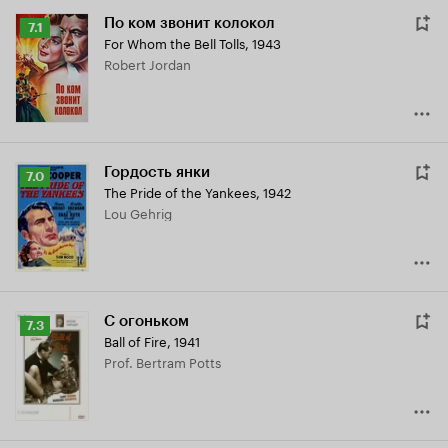
По ком звонит колокол
Рейтинг
7.1
For Whom the Bell Tolls
,
1943
Кинопоиска
Robert Jordan
7.1
Гордость янки
Рейтинг
7.0
The Pride of the Yankees
,
1942
Кинопоиска
Lou Gehrig
7.0
С огоньком
Рейтинг
7.3
Ball of Fire
,
1941
Кинопоиска
Prof. Bertram Potts
7.3