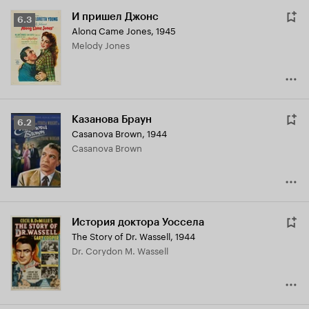
И пришел Джонс
Рейтинг
6.3
Along Came Jones
,
1945
Кинопоиска
Melody Jones
6.3
Казанова Браун
Рейтинг
6.2
Casanova Brown
,
1944
Кинопоиска
Casanova Brown
6.2
История доктора Уоссела
The Story of Dr. Wassell
,
1944
Dr. Corydon M. Wassell