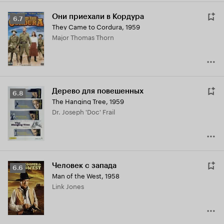
Они приехали в Кордура
Рейтинг
6.7
They Came to Cordura
,
1959
Кинопоиска
Major Thomas Thorn
6.7
Дерево для повешенных
Рейтинг
6.8
The Hanging Tree
,
1959
Кинопоиска
Dr. Joseph 'Doc' Frail
6.8
Человек с запада
Рейтинг
6.6
Man of the West
,
1958
Кинопоиска
Link Jones
6.6