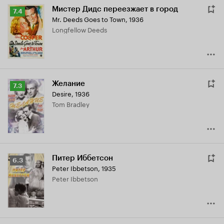
Мистер Дидс переезжает в город
Рейтинг
7.4
Mr. Deeds Goes to Town
,
1936
Кинопоиска
Longfellow Deeds
7.4
Желание
Рейтинг
7.3
Desire
,
1936
Кинопоиска
Tom Bradley
7.3
Питер Иббетсон
Рейтинг
6.3
Peter Ibbetson
,
1935
Кинопоиска
Peter Ibbetson
6.3