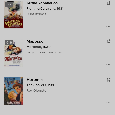
Битва караванов
Рейтинг
5.7
Fighting Caravans
,
1931
Кинопоиска
Clint Belmet
5.7
Марокко
Рейтинг
6.9
Morocco
,
1930
Кинопоиска
Légionnaire Tom Brown
6.9
Негодяи
The Spoilers
,
1930
Roy Glenister