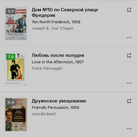
Дом №10 по Северной улице
Рейтинг
5.7
Фредерик
Кинопоиска
Ten North Frederick
,
1958
5.7
Joseph B. 'Joe' Chapin
Любовь после полудня
Рейтинг
7.9
Love in the Afternoon
,
1957
Кинопоиска
Frank Flannagan
7.9
Дружеское увещевание
Рейтинг
6.9
Friendly Persuasion
,
1956
Кинопоиска
Jess Birdwell
6.9