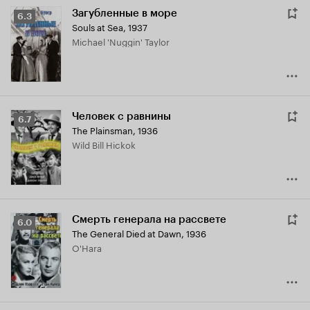
Загубленные в море
Рейтинг
6.3
Souls at Sea
,
1937
Кинопоиска
Michael 'Nuggin' Taylor
6.3
Человек с равнины
Рейтинг
6.7
The Plainsman
,
1936
Кинопоиска
Wild Bill Hickok
6.7
Смерть генерала на рассвете
Рейтинг
6.0
The General Died at Dawn
,
1936
Кинопоиска
O'Hara
6.0