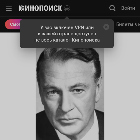
Войти
Онлайн-кинотеатр
Билеты в 
Смотреть кино
У вас включен VPN или
в вашей стране доступен
не весь каталог Кинопоиска