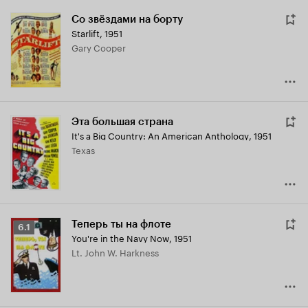
Со звёздами на борту
Starlift
,
1951
Gary Cooper
Эта большая страна
It's a Big Country: An American Anthology
,
1951
Texas
Теперь ты на флоте
Рейтинг
6.1
You're in the Navy Now
,
1951
Кинопоиска
Lt. John W. Harkness
6.1