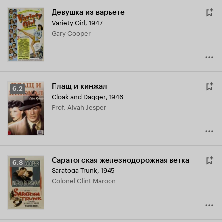
Девушка из варьете
Variety Girl
,
1947
Gary Cooper
Плащ и кинжал
Рейтинг
6.2
Cloak and Dagger
,
1946
Кинопоиска
Prof. Alvah Jesper
6.2
Саратогская железнодорожная ветка
Рейтинг
6.8
Saratoga Trunk
,
1945
Кинопоиска
Colonel Clint Maroon
6.8