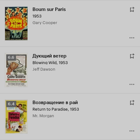
Boum sur Paris
1953
Gary Cooper
Дующий ветер
Рейтинг
6.6
Blowing Wild
,
1953
Кинопоиска
Jeff Dawson
6.6
Возвращение в рай
Рейтинг
6.4
Return to Paradise
,
1953
Кинопоиска
Mr. Morgan
6.4