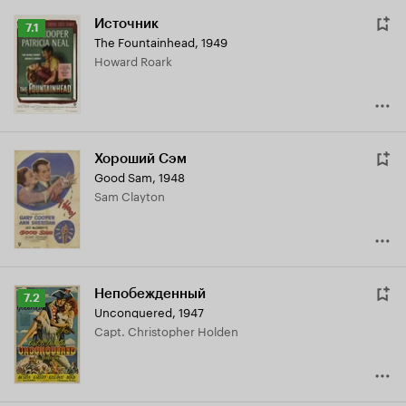
Источник
Рейтинг
7.1
The Fountainhead
,
1949
Кинопоиска
Howard Roark
7.1
Хороший Сэм
Good Sam
,
1948
Sam Clayton
Непобежденный
Рейтинг
7.2
Unconquered
,
1947
Кинопоиска
Capt. Christopher Holden
7.2