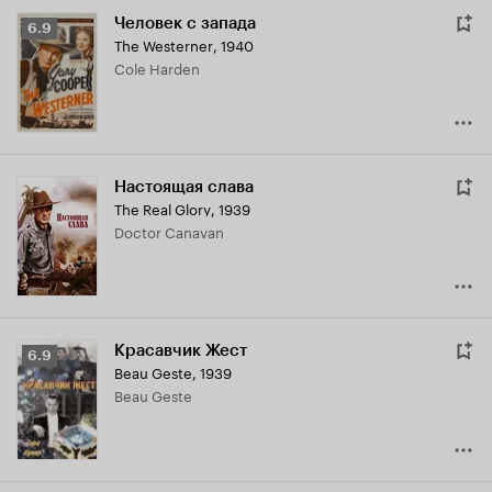
Человек с запада
Рейтинг
6.9
The Westerner
,
1940
Кинопоиска
Cole Harden
6.9
Настоящая слава
The Real Glory
,
1939
Doctor Canavan
Красавчик Жест
Рейтинг
6.9
Beau Geste
,
1939
Кинопоиска
Beau Geste
6.9