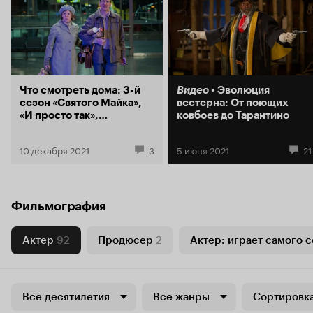
Что смотреть дома: 3-й
Видео
Эволюция
сезон «Святого Майка»,
вестерна: От поющих
«И просто так»,
ковбоев до Тарантино
«Садоводы»
10 декабря 2021
3
5 июня 2021
21
Фильмография
Актер
92
Продюсер
2
Актер: играет самого с
Все десятилетия
Все жанры
Сортировка