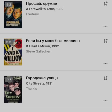
Прощай, оружие
Рейтинг
6.7
A Farewell to Arms
,
1932
Кинопоиска
Frederic
6.7
Если бы у меня был миллион
Рейтинг
6.6
If I Had a Million
,
1932
Кинопоиска
Steve Gallagher
6.6
Городские улицы
Рейтинг
6.7
City Streets
,
1931
Кинопоиска
The Kid
6.7