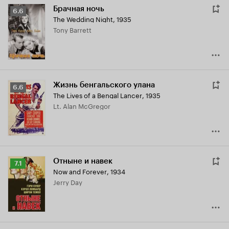
Брачная ночь
Рейтинг
6.6
The Wedding Night
,
1935
Кинопоиска
Tony Barrett
6.6
Жизнь бенгальского улана
Рейтинг
6.6
The Lives of a Bengal Lancer
,
1935
Кинопоиска
Lt. Alan McGregor
6.6
Отныне и навек
Рейтинг
7.1
Now and Forever
,
1934
Кинопоиска
Jerry Day
7.1