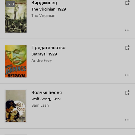
Вирджинец
Рейтинг
6.3
The Virginian
,
1929
Кинопоиска
The Virginian
6.3
Предательство
Betrayal
,
1929
Andre Frey
Волчья песня
Wolf Song
,
1929
Sam Lash