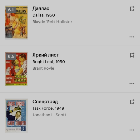
Даллас
Рейтинг
6.1
Dallas
,
1950
Кинопоиска
Blayde 'Reb' Hollister
6.1
Яркий лист
Рейтинг
6.5
Bright Leaf
,
1950
Кинопоиска
Brant Royle
6.5
Спецотряд
Task Force
,
1949
Jonathan L. Scott