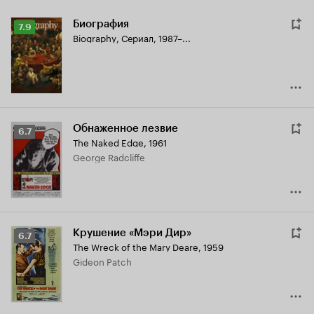
Биография
Рейтинг
7.9
Biography
,
Сериал, 1987–...
Кинопоиска
7.9
Обнаженное лезвие
Рейтинг
6.7
The Naked Edge
,
1961
Кинопоиска
George Radcliffe
6.7
Крушение «Мэри Дир»
Рейтинг
6.7
The Wreck of the Mary Deare
,
1959
Кинопоиска
Gideon Patch
6.7