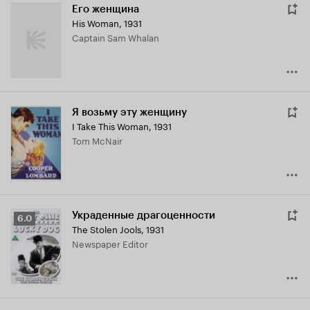
Его женщина
His Woman
,
1931
Captain Sam Whalan
Я возьму эту женщину
I Take This Woman
,
1931
Tom McNair
Украденные драгоценности
Рейтинг
6.0
The Stolen Jools
,
1931
Кинопоиска
Newspaper Editor
6.0