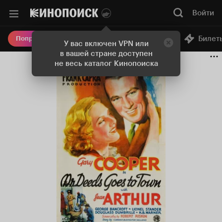
Войти
Онлайн-кинотеатр
Билет
Попробовать Плюс
У вас включен VPN или
в вашей стране доступен
не весь каталог Кинопоиска