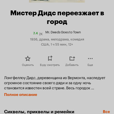
Мистер Дидс переезжает в
город
Mr. Deeds Goes to Town
2K
Рейтинг
7.4
Кинопоиска
1936, драма, мелодрама, комедия
7.4
США, 1 ч 55 мин, 12+
Оценить
Буду смотреть
Добавить
Еще
Лонгфеллоу Дидс, деревенщина из Вермонта, наследует 
огромное состояние своего дяди и за одну ночь 
становится известен всей стране. Весь городок 
собирается на вокзале, чтобы проводить Дидса, поэта, 
Полное описание
играющего на трубе, в Нью-Йорк, где он должен вступить 
во владение дядюшкиным капиталом и переехать в 
огромный особняк. 

Сиквелы, приквелы и ремейки
Все