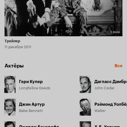
1 мин
Длительность 1 мин
Трейлер
11 декабря 2011
Актёры
Все
Гэри Купер
Дагласс Дамбр
Longfellow Deeds
John Cedar
Джин Артур
Рэймонд Уолбё
Babe Bennett
Walter
Джордж Бэнкрофт
Х.Б. Уорнер