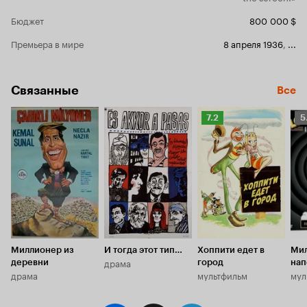
Бюджет
800 000 $
Премьера в мире
8 апреля 1936
,
...
Связанные
Все
Рейтинг
Р
7.2
5
Кинопоиска
К
7.2
5.
Миллионер из
И тогда этот тип…
Хоппити едет в
Мил
драма
деревни
город
нап
драма
мультфильм
мул