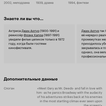
оскар, а также был отмечен специальной
2002, мелодрама
1939, драма
1994, фэнтези
понимаю со
медалью Венецианского кинофестиваля. Этим
сознании эт
фильмом Френк Капра закрепляет за собой
которому нужны няньк
статус одного из лучших режиссёров
вызывать у 
довоенной эпохи Голливуда. 10 из 10
Знаете ли вы что...
мужчина ср
понимании 
ответственн
Актриса
Джин Артур
(1900-1991) и
Джин Артур
так 
что он може
режиссёр
Фрэнк Капра
(1897-1991)
её нередко рвал
такими при
увидели фильм целиком только в 1972
промежутках ме
далеко не н
году, когда были гостями
приходилось убе
встречали х
кинофестиваля.
закрывалась и п
маменькиного 
однако, она вел
взрослым, 
профессионально
несамостоят
помогал ей на 
прекрасно, 
чувствовать себя
Гэри Купер
(1901
Дополнительные данные
Слоган
«Meet Gary as Mr. Deeds- and fall in love with
him -as he panics Broadway with the audacity
of his adventures-strikes back at his enemies
in the most startling climax ever seen upon
the screen!»