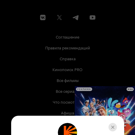
Соглашение
Правила рекомендаций
Справка
Кинопоиск PRO
Все фильмы
Все сериалы
РЕКЛАМА
Что посмотреть
Афиша
Музыка
Телепрограмма