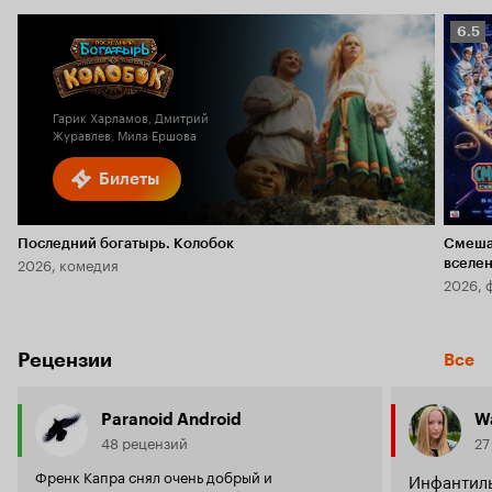
Рейт
6.5
Кино
6.5
Гарик Харламов, Дмитрий
Журавлев, Мила Ершова
Билеты
Последний богатырь. Колобок
Смеша
2026, комедия
вселе
2026, 
Рецензии
Все
Paranoid Android
W
48 рецензий
27
Френк Капра снял очень добрый и
Инфантиль