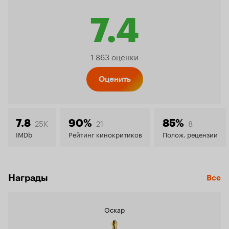
7.4
Рейтинг
1 863 оценки
Кинопо
Оценить
7.4
25K
21
8
7.8
90%
85%
IMDb
Рейтинг кинокритиков
Полож. рецензии
Награды
Все
Оскар