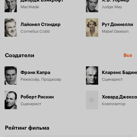
MacWade
Judge May
Лайонел Стэндер
Рут Доннелли
Cornelius Cobb
Mabel Dawson
Создатели
Все
Фрэнк Капра
Режиссёр, Продюсер
Сценарист
Роберт Рискин
Ховард Джекс
Сценарист
Композитор
Рейтинг фильма