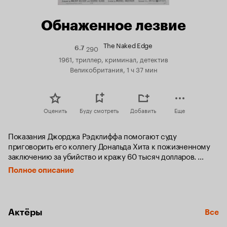
Обнаженное лезвие
The Naked Edge
290
Рейтинг
6.7
Кинопоиска
1961, триллер, криминал, детектив
6.7
Великобритания, 1 ч 37 мин
Оценить
Буду смотреть
Добавить
Еще
Показания Джорджа Рэдклиффа помогают суду 
приговорить его коллегу Дональда Хита к пожизненному 
заключению за убийство и кражу 60 тысяч долларов. 
Через некоторое время у Рэдклиффа неожиданно 
Полное описание
появляется крупная сумма денег и он открывает 
собственное дело.
Актёры
Все