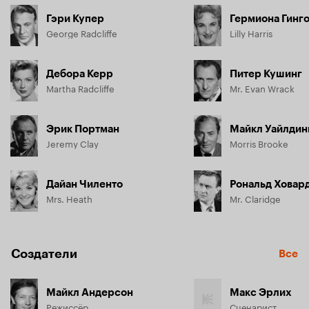
Гэри Купер
Гермиона Гинг
George Radcliffe
Lilly Harris
Дебора Керр
Питер Кушинг
Martha Radcliffe
Mr. Evan Wrack
Эрик Портман
Майкл Уайлдин
Jeremy Clay
Morris Brooke
Дайан Чиленто
Рональд Ховар
Mrs. Heath
Mr. Claridge
Создатели
Все
Майкл Андерсон
Макс Эрлих
Режиссёр
Сценарист