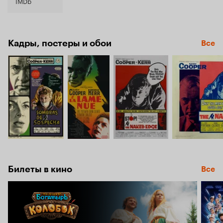
6.7
IMDb
Кадры, постеры и обои
Все
Билеты в кино
Все