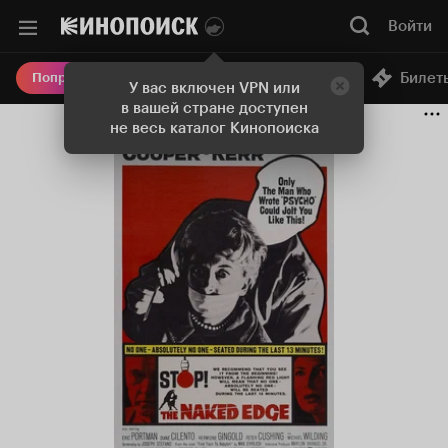
Войти
Онлайн-кинотеатр
Билет
Попробовать Плюс
У вас включен VPN или
в вашей стране доступен
не весь каталог Кинопоиска