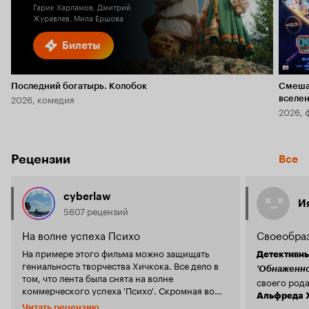
Гарик Харламов, Дмитрий
Журавлев, Мила Ершова
Билеты
Последний богатырь. Колобок
Смеша
2026, комедия
вселе
2026, 
Рецензии
Все
cyberlaw
И
5607 рецензий
На волне успеха Психо
Своеобраз
На примере этого фильма можно защищать
Детективны
гениальность творчества Хичкока. Все дело в
'Обнаженно
том, что лента была снята на волне
своего рода
коммерческого успеха 'Психо'. Скромная во
Альфреда 
всех отношениях сюжетная жемчужина
напоминает
Читать рецензию