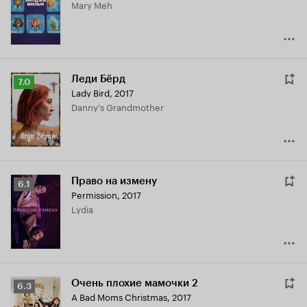
Mary Meh
5.9
Леди Бёрд
Рейтинг
7.0
Lady Bird
,
2017
Кинопоиска
Danny's Grandmother
7.0
Право на измену
Рейтинг
6.1
Permission
,
2017
Кинопоиска
Lydia
6.1
Очень плохие мамочки 2
Рейтинг
6.3
A Bad Moms Christmas
,
2017
Кинопоиска