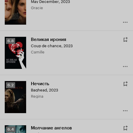
May December
,
2023
Кинопоиска
Gracie
6.1
Великая ирония
Рейтинг
6.8
Coup de chance
,
2023
Кинопоиска
Camille
6.8
Нечисть
Рейтинг
6.2
Baghead
,
2023
Кинопоиска
Regina
6.2
Молчание ангелов
Рейтинг
6.4