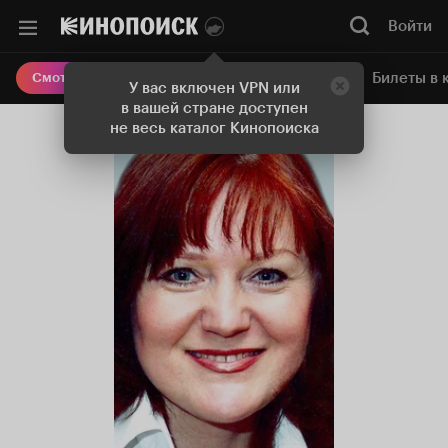
Войти
Онлайн-кинотеатр
Билеты в 
Смотреть кино
У вас включен VPN или
в вашей стране доступен
не весь каталог Кинопоиска