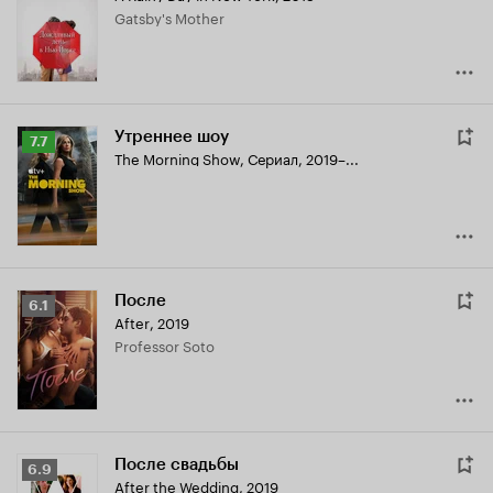
Gatsby's Mother
7.2
Утреннее шоу
Рейтинг
7.7
The Morning Show
,
Сериал, 2019–...
Кинопоиска
7.7
После
Рейтинг
6.1
After
,
2019
Кинопоиска
Professor Soto
6.1
После свадьбы
Рейтинг
6.9
After the Wedding
,
2019
Кинопоиска