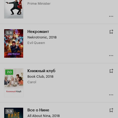
Prime Minister
6.4
Некромант
Рейтинг
5.8
Nekrotronic
,
2018
Кинопоиска
Evil Queen
5.8
Книжный клуб
Рейтинг
7.0
Book Club
,
2018
Кинопоиска
Carol
7.0
Все о Нине
Рейтинг
5.9
All About Nina
,
2018
Кинопоиска