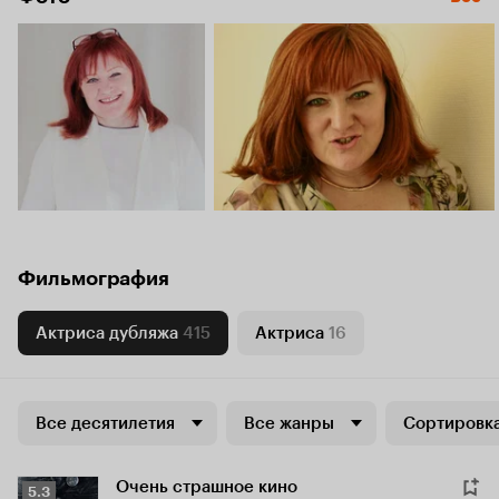
Фильмография
Актриса дубляжа
415
Актриса
16
Все десятилетия
Все жанры
Сортировка
Очень страшное кино
Рейтинг
5.3