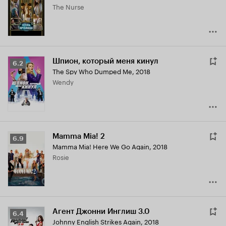
The Nurse
6.2
Шпион, который меня кинул
Рейтинг
6.2
The Spy Who Dumped Me
,
2018
Кинопоиска
Wendy
6.2
Mamma Mia! 2
Рейтинг
6.9
Mamma Mia! Here We Go Again
,
2018
Кинопоиска
Rosie
6.9
Агент Джонни Инглиш 3.0
Рейтинг
6.4
Johnny English Strikes Again
,
2018
Кинопоиска