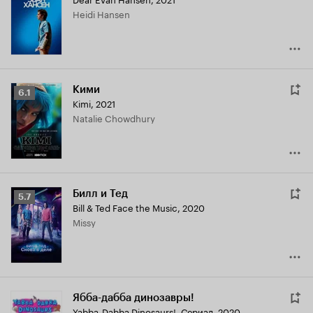
Кинопоиска
Heidi Hansen
6.7
Кими
Рейтинг
6.1
Kimi
,
2021
Кинопоиска
Natalie Chowdhury
6.1
Билл и Тед
Рейтинг
5.7
Bill & Ted Face the Music
,
2020
Кинопоиска
Missy
5.7
Ябба-дабба динозавры!
Yabba-Dabba Dinosaurs!
,
Сериал, 2020