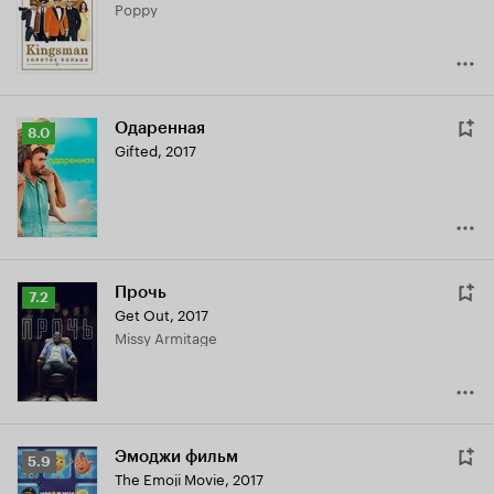
Poppy
7.0
Одаренная
Рейтинг
8.0
Gifted
,
2017
Кинопоиска
8.0
Прочь
Рейтинг
7.2
Get Out
,
2017
Кинопоиска
Missy Armitage
7.2
Эмоджи фильм
Рейтинг
5.9
The Emoji Movie
,
2017
Кинопоиска