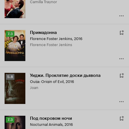
Camilla Traynor
7.3
Примадонна
Рейтинг
7.3
Florence Foster Jenkins
,
2016
Кинопоиска
Florence Foster Jenkins
7.3
Уиджи. Проклятие доски дьявола
Рейтинг
5.8
Ouija: Origin of Evil
,
2016
Кинопоиска
Joan
5.8
Под покровом ночи
Рейтинг
7.3
Nocturnal Animals
,
2016
Кинопоиска