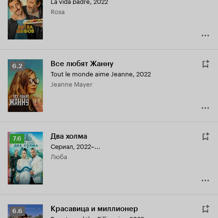
La vida padre
,
2022
Кинопоиска
Rosa
7.4
Все любят Жанну
Рейтинг
6.2
Tout le monde aime Jeanne
,
2022
Кинопоиска
Jeanne Mayer
6.2
Два холма
Рейтинг
7.6
Сериал, 2022–...
Кинопоиска
Люба
7.6
Красавица и миллионер
Рейтинг
6.6