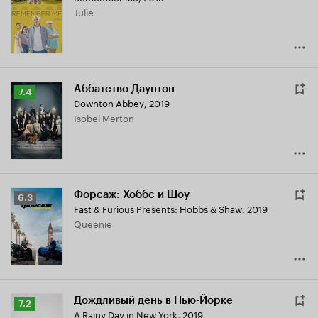
Julie
Аббатство Даунтон
Рейтинг
7.4
Downton Abbey
,
2019
Кинопоиска
Isobel Merton
7.4
Форсаж: Хоббс и Шоу
Рейтинг
6.3
Fast & Furious Presents: Hobbs & Shaw
,
2019
Кинопоиска
Queenie
6.3
Дождливый день в Нью-Йорке
Рейтинг
7.2
A Rainy Day in New York
,
2019
Кинопоиска