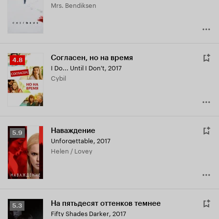
Mrs. Bendiksen
5.8
Согласен, но на время
Рейтинг
4.8
I Do... Until I Don't
,
2017
Кинопоиска
Cybil
4.8
Наваждение
Рейтинг
5.9
Unforgettable
,
2017
Кинопоиска
Helen / Lovey
5.9
На пятьдесят оттенков темнее
Рейтинг
5.3
Fifty Shades Darker
,
2017
Кинопоиска