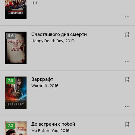
Isis
6.3
Счастливого дня смерти
Рейтинг
6.6
Happy Death Day
,
2017
Кинопоиска
6.6
Варкрафт
Рейтинг
7.6
Warcraft
,
2016
Кинопоиска
7.6
До встречи с тобой
Рейтинг
7.3
Me Before You
,
2016
Кинопоиска