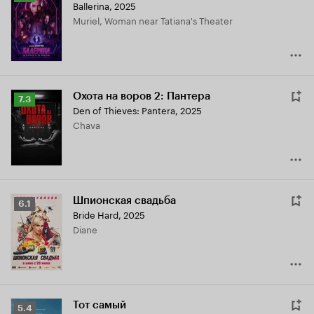
Ballerina
,
2025
Кинопоиска
Muriel, Woman near Tatiana's Theater
7.2
Охота на воров 2: Пантера
Рейтинг
7.3
Den of Thieves: Pantera
,
2025
Кинопоиска
Chava
7.3
Шпионская свадьба
Рейтинг
6.1
Bride Hard
,
2025
Кинопоиска
Diane
6.1
Тот самый
Рейтинг
5.4