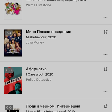
Wilma Flintstone
Мисс Плохое поведение
Рейтинг
6.7
Misbehaviour
,
2020
Кинопоиска
Julia Morley
6.7
Аферистка
Рейтинг
6.8
I Care a Lot
,
2020
Кинопоиска
Police Detective
6.8
Люди в чёрном: Интернэшнл
Рейтинг
6.0
Men in Black International
,
2019