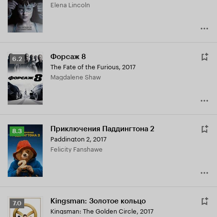
Elena Lincoln
5.3
Форсаж 8
Рейтинг
6.2
The Fate of the Furious
,
2017
Кинопоиска
Magdalene Shaw
6.2
Приключения Паддингтона 2
Рейтинг
8.3
Paddington 2
,
2017
Кинопоиска
Felicity Fanshawe
8.3
Kingsman: Золотое кольцо
Рейтинг
7.0
Kingsman: The Golden Circle
,
2017
Кинопоиска