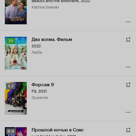
Beauty and the Billionaire
,
2022
Кинопоиска
Katrina Sawyer
6.6
Два холма. Фильм
Рейтинг
7.1
2022
Кинопоиска
Люба
7.1
Форсаж 9
Рейтинг
5.7
F9
,
2021
Кинопоиска
Queenie
5.7
Прошлой ночью в Сохо
Рейтинг
6.9
Last Night in Soho
,
2021