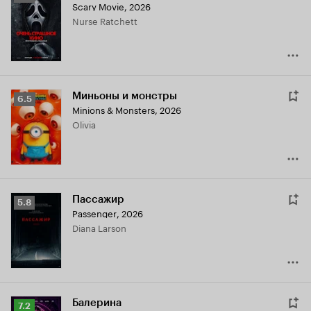
Scary Movie
,
2026
Кинопоиска
Nurse Ratchett
5.3
Миньоны и монстры
Рейтинг
6.5
Minions & Monsters
,
2026
Кинопоиска
Olivia
6.5
Пассажир
Рейтинг
5.8
Passenger
,
2026
Кинопоиска
Diana Larson
5.8
Балерина
Рейтинг
7.2