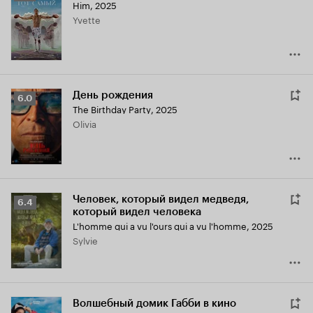
Him
,
2025
Кинопоиска
Yvette
5.4
День рождения
Рейтинг
6.0
The Birthday Party
,
2025
Кинопоиска
Olivia
6.0
Человек, который видел медведя,
Рейтинг
6.4
который видел человека
Кинопоиска
L'homme qui a vu l'ours qui a vu l'homme
,
2025
6.4
Sylvie
Волшебный домик Габби в кино