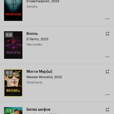
Englemageren
,
2023
Кинопоиска
Sandra
6.4
Вопль
Рейтинг
5.8
El llanto
,
2023
Кинопоиска
Mercedes
5.8
Мэгги Мур(ы)
Рейтинг
6.3
Maggie Moore(s)
,
2022
Кинопоиска
Stephanie
6.3
Битва шефов
Рейтинг
7.4