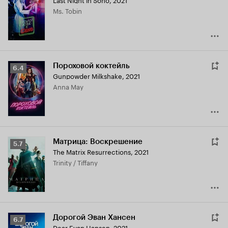
Кинопоиска
Ms. Tobin
6.9
Пороховой коктейль
Рейтинг
6.4
Gunpowder Milkshake
,
2021
Кинопоиска
Anna May
6.4
Матрица: Воскрешение
Рейтинг
5.7
The Matrix Resurrections
,
2021
Кинопоиска
Trinity / Tiffany
5.7
Дорогой Эван Хансен
Рейтинг
6.7
Dear Evan Hansen
,
2021