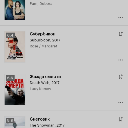
Pam, Debora
5.9
Субурбикон
Рейтинг
6.4
Suburbicon
,
2017
Кинопоиска
Rose / Margaret
6.4
Жажда смерти
Рейтинг
6.6
Death Wish
,
2017
Кинопоиска
Lucy Kersey
6.6
Снеговик
Рейтинг
5.8
The Snowman
,
2017
Кинопоиска