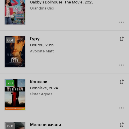
Gabby's Dollhouse: The Movie
,
2025
Grandma Gigi
Гуру
Рейтинг
6.4
Gourou
,
2025
Кинопоиска
Avocate Matt
6.4
Конклав
Рейтинг
7.3
Conclave
,
2024
Кинопоиска
Sister Agnes
7.3
Мелочи жизни
Рейтинг
6.8