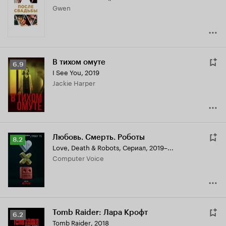
Gwen
6.9
В тихом омуте
Рейтинг
6.9
I See You
,
2019
Кинопоиска
Jackie Harper
6.9
Любовь. Смерть. Роботы
Рейтинг
8.2
Love, Death & Robots
,
Сериал, 2019–...
Кинопоиска
Computer Voice
8.2
Tomb Raider: Лара Крофт
Рейтинг
6.2
Tomb Raider
,
2018
Кинопоиска