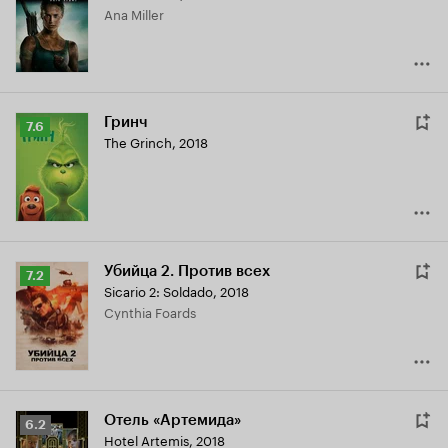
Ana Miller
6.2
Гринч
Рейтинг
7.6
The Grinch
,
2018
Кинопоиска
7.6
Убийца 2. Против всех
Рейтинг
7.2
Sicario 2: Soldado
,
2018
Кинопоиска
Cynthia Foards
7.2
Отель «Артемида»
Рейтинг
6.2
Hotel Artemis
,
2018
Кинопоиска