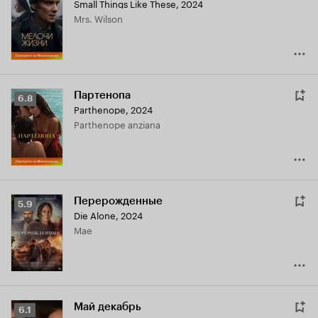
Small Things Like These
,
2024
Кинопоиска
Mrs. Wilson
6.8
Партенопа
Рейтинг
6.8
Parthenope
,
2024
Кинопоиска
Parthenope anziana
6.8
Перерожденные
Рейтинг
5.9
Die Alone
,
2024
Кинопоиска
Mae
5.9
Май декабрь
Рейтинг
6.1