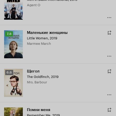
Кинопоиска
Agent O
6.0
Маленькие женщины
Рейтинг
7.8
Little Women
,
2019
Кинопоиска
Marmee March
7.8
Щегол
Рейтинг
6.6
The Goldfinch
,
2019
Кинопоиска
Mrs. Barbour
6.6
Помни меня
Remember Me
,
2019