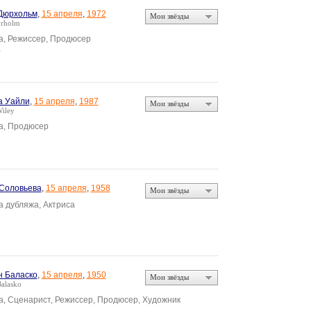
Дюрхольм
,
15 апреля
,
1972
Мои звёзды
yrholm
а, Режиссер, Продюсер
а
а Уайли
,
15 апреля
,
1987
Мои звёзды
iley
а, Продюсер
Соловьева
,
15 апреля
,
1958
Мои звёзды
а дубляжа, Актриса
 Баласко
,
15 апреля
,
1950
Мои звёзды
Balasko
а, Сценарист, Режиссер, Продюсер, Художник