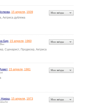
Волкова
,
15 апреля
,
1939
Мои звёзды
а, Актриса дубляжа
на Бир
,
15 апреля
,
1960
Мои звёзды
Bier
ер, Сценарист, Продюсер, Актриса
Ахмет
,
15 апреля
,
1981
Мои звёзды
met
а
 Накаш
,
15 апреля
,
1973
Мои звёзды
Nakache