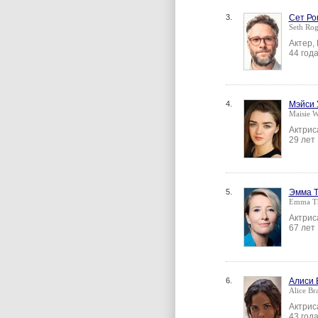
3.
Сет Ро
Seth Ro
Актер,
44 год
4.
Мэйси 
Maisie W
Актрис
29 лет
5.
Эмма Т
Emma T
Актрис
67 лет
6.
Алиси 
Alice Br
Актрис
43 год