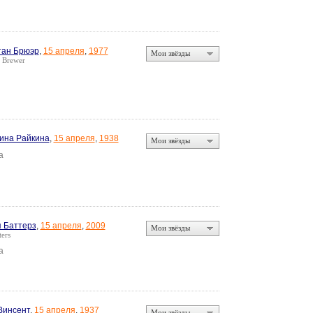
тан Брюэр
,
15 апреля
,
1977
Мои звёзды
 Brewer
ина Райкина
,
15 апреля
,
1938
Мои звёзды
а
 Баттерз
,
15 апреля
,
2009
Мои звёзды
ters
а
Винсент
,
15 апреля
,
1937
Мои звёзды