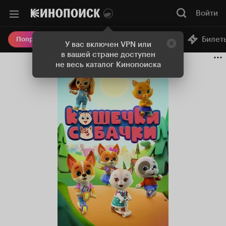
Войти
Онлайн-кинотеатр
Билет
Попробовать Плюс
У вас включен VPN или
в вашей стране доступен
не весь каталог Кинопоиска