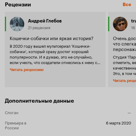
Рецензии
Все
Андрей Глебов
tr
21 рецензия
16
Кошечки-собачки или яркая история?
Очень дос
что слегк
В 2020 году вышел мультсериал 'Кошечки-
персонаж
собачки', который сразу достиг хорошей
популярности. И я думаю, это не случайно,
Студия 'Пар
если учесть, что создатели отнеслись к нему с
отметить, в
большим креативом. Поставлю ему оценку: 8
качественн
Читать рецензию
из 10 Рассмотрим плюсы данного
Это, в том ч
мультсериала: 1. Доля реальности. Даже если
и 'Сказочный патруль', 
Читать рец
герои - собачки и кошечки разных возрастов,
в 2015-2016
то сериал не похож на сплошную и скучную
детишек новы
фантастику, ведь все занимаются вполне
начале 202
обычными и чем-то необычными делами -
пандемию), 
Дополнительные данные
ведут бизнес (Ателье у родителей Алисы, кафе
реализации
у родителей Буси, мастерская у Викки), но при
- 'Кошечки-
Слоган
—
этом дети-непоседы (маленький Максик, Дэн,
количество 
Мия) вносят некий колорит в общий ход
перевалило 
Премьера в
6 марта 2020
России
мультфильма. В том, что есть элементы
выходит на 
человеческой жизни не поспоришь, но это
даже чуть ч