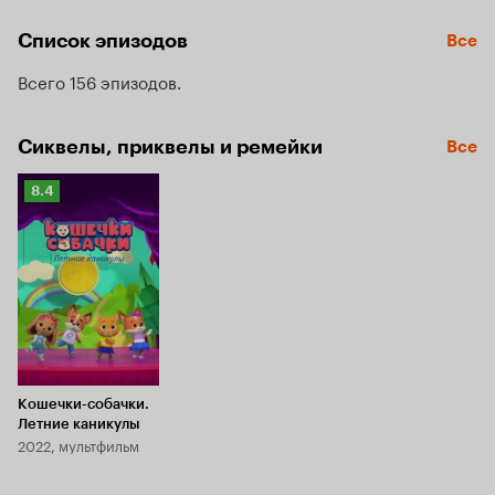
собачки — неразлучные друзья.
Список эпизодов
Все
Всего 156 эпизодов
Сиквелы, приквелы и ремейки
Все
Рейтинг
8.4
Кинопоиска
8.4
Кошечки-собачки.
Летние каникулы
2022, мультфильм