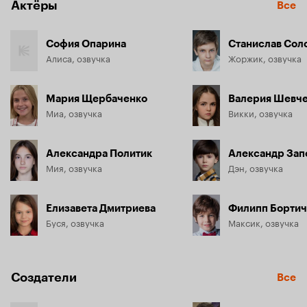
Актёры
Все
София Опарина
Станислав Сол
Алиса, озвучка
Жоржик, озвучка
Мария Щербаченко
Валерия Шевч
Миа, озвучка
Викки, озвучка
Александра Политик
Александр За
Мия, озвучка
Дэн, озвучка
Елизавета Дмитриева
Филипп Бортич
Буся, озвучка
Максик, озвучка
Создатели
Все