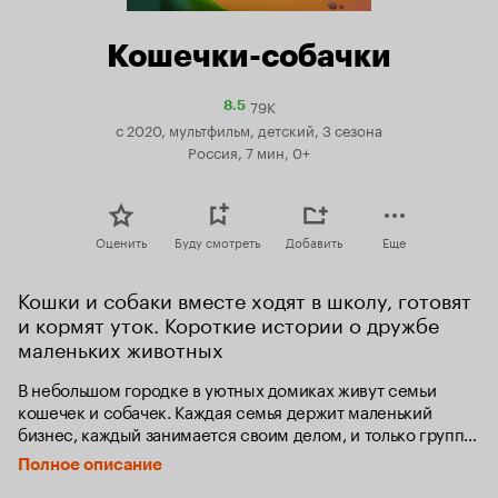
Кошечки-собачки
79K
Рейтинг
8.5
Кинопоиска
с 2020, мультфильм, детский, 3 сезона
8.5
Россия, 7 мин, 0+
Оценить
Буду смотреть
Добавить
Еще
Кошки и собаки вместе ходят в школу, готовят 
и кормят уток. Короткие истории о дружбе 
маленьких животных
В небольшом городке в уютных домиках живут семьи 
кошечек и собачек. Каждая семья держит маленький 
бизнес, каждый занимается своим делом, и только группа 
маленьких непосед нарушает размеренную жизнь города. 
Полное описание
Это первоклашки — две кошечки и четыре 