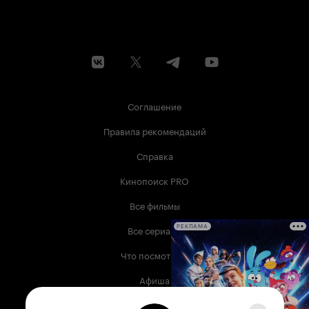
детям, которые постарше. Просто он идет на
уровне первого класса и дальше уже не
увидишь в нем чего-то сверхъестественного
(детские сюжеты), но до 7 лет точно
заинтересует... хотя, может быть, этого требует
сам фильм Чтобы раскрыть второй недостаток,
коснусь сериала 'Барбоскины', кажется, что он
тоже для детей, но благодаря Гене и его
Соглашение
интересам, даже некоторой романтике (даже
банально формулам, которые Гена пишет)
Правила рекомендаций
можно озадачить ребенка постарше, даже
взрослого... Не знаю, чем-то это цепляет, в
Справка
хорошем смысле слова, хотя узнаем детский
сюжет Критиковать мультик по типу 'Учит, что
Кинопоиск PRO
готовят и моют полы только мамы и девочки'
(традиционное воспитание) не стоит,
Все фильмы
поскольку на этом круг интересов не
ограничивается и дел у этих персонажей ещё
Все сериалы
РЕКЛАМА
много, мальчики тоже помогают... Имена
персонажей не сильно 'английские', сейчас мы
Что посмотреть
стремимся все-таки выбрать что-то новое,
яркое, да и имен в мультике таких немного,
Афиша
персонажей тоже не перечесть... Общее
впечатление: хороший и приятный детский
Музыка
мультфильм 'Кошечки-собачки', который