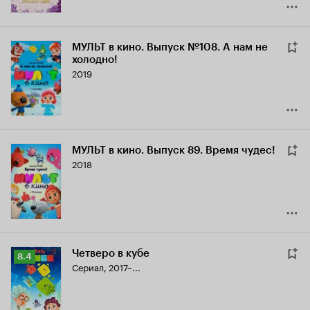
МУЛЬТ в кино. Выпуск №108. А нам не
холодно!
2019
МУЛЬТ в кино. Выпуск 89. Время чудес!
2018
Четверо в кубе
Рейтинг
8.4
Сериал, 2017–...
Кинопоиска
8.4