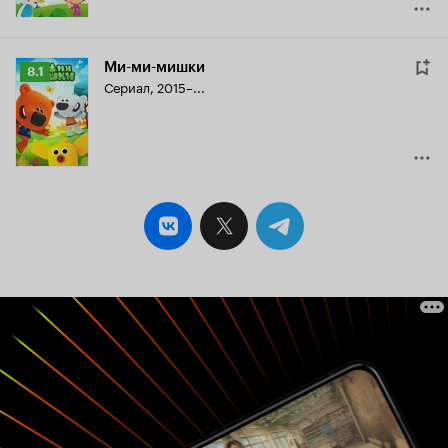
Ми-ми-мишки
Рейтинг
8.1
Сериал, 2015–...
Кинопоиска
8.1