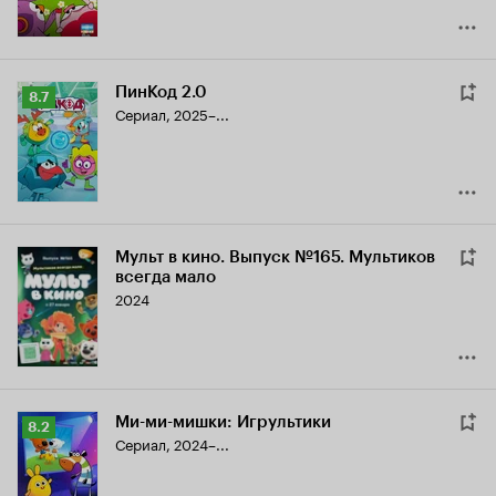
ПинКод 2.0
Рейтинг
8.7
Сериал, 2025–...
Кинопоиска
8.7
Мульт в кино. Выпуск №165. Мультиков
всегда мало
2024
Ми-ми-мишки: Игрультики
Рейтинг
8.2
Сериал, 2024–...
Кинопоиска
8.2