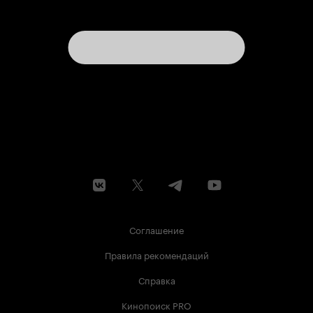
Соглашение
Правила рекомендаций
Справка
Кинопоиск PRO