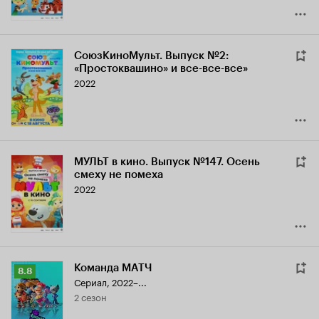
СоюзКиноМульт. Выпуск №2:
«Простоквашино» и все-все-все»
2022
МУЛЬТ в кино. Выпуск №147. Осень
смеху не помеха
2022
Команда МАТЧ
Рейтинг
8.8
Сериал, 2022–...
Кинопоиска
2 сезон
8.8