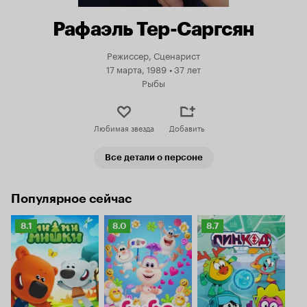
Рафаэль Тер-Саргсян
Режиссер, Сценарист
17 марта, 1989
•
37 лет
Рыбы
Любимая звезда
Добавить
Все детали о персоне
Популярное сейчас
Рейтинг
Рейтинг
Рейтинг
8.1
8.0
8.7
Кинопоиска
Кинопоиска
Кинопоиска
8.1
8.0
8.7