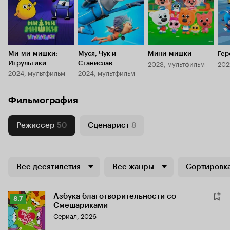
Ми-ми-мишки:
Муся, Чук и
Мини-мишки
Гер
2023, мультфильм
202
Игрультики
Станислав
2024, мультфильм
2024, мультфильм
Фильмография
Режиссер
50
Сценарист
8
Все десятилетия
Все жанры
Сортировка
Азбука благотворительности со
Рейтинг
8.7
Смешариками
Кинопоиска
Сериал, 2026
8.7