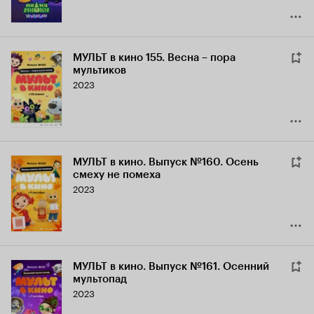
МУЛЬТ в кино 155. Весна – пора
мультиков
2023
МУЛЬТ в кино. Выпуск №160. Осень
смеху не помеха
2023
МУЛЬТ в кино. Выпуск №161. Осенний
мультопад
2023