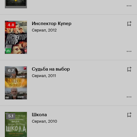
Инспектор Купер
Рейтинг
4.8
Сериал, 2012
Кинопоиска
4.8
Судьба на выбор
Рейтинг
6.7
Сериал, 2011
Кинопоиска
6.7
Школа
Рейтинг
5.1
Сериал, 2010
Кинопоиска
5.1