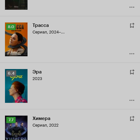
Трасса
Рейтинг
8.0
Сериал, 2024–...
Кинопоиска
8.0
Эра
Рейтинг
6.4
2023
Кинопоиска
6.4
Химера
Рейтинг
7.7
Сериал, 2022
Кинопоиска
7.7