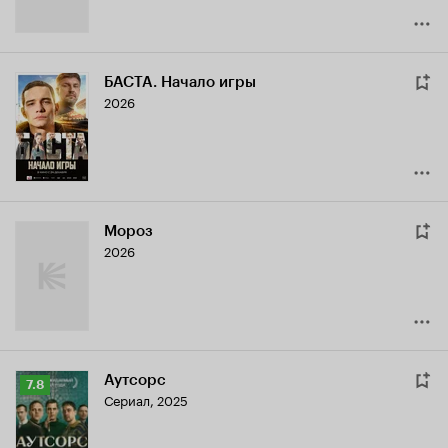
БАСТА. Начало игры
2026
Мороз
2026
Аутсорс
Рейтинг
7.8
Сериал, 2025
Кинопоиска
7.8