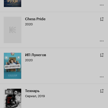
Chess Pride
2020
ИП Лунегов
2020
Технарь
Рейтинг
6.3
Сериал, 2019
Кинопоиска
6.3