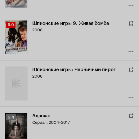
Шпионские игры 9: Живая бомба
Рейтинг
5.0
2008
Кинопоиска
5.0
Шпионские игры: Черничный пирог
2008
Адвокат
Рейтинг
5.4
Сериал, 2004–2017
Кинопоиска
5.4