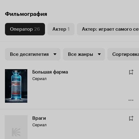
Фильмография
Оператор
26
Актер
1
Актер: играет самого се
Все десятилетия
Все жанры
Сортировка
Большая фарма
Сериал
Враги
Сериал