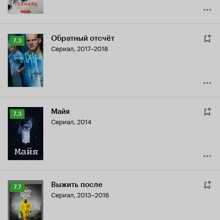
Обратный отсчёт
Рейтинг
7.3
Сериал, 2017–2018
Кинопоиска
7.3
Майя
Рейтинг
7.3
Сериал, 2014
Кинопоиска
7.3
Выжить после
Рейтинг
7.7
Сериал, 2013–2016
Кинопоиска
7.7