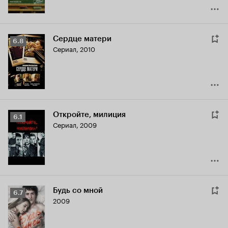
Сердце матери
Рейтинг
6.8
Сериал, 2010
Кинопоиска
6.8
Откройте, милиция
Рейтинг
6.1
Сериал, 2009
Кинопоиска
6.1
Будь со мной
Рейтинг
6.7
2009
Кинопоиска
6.7