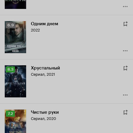
Одним днем
Рейтинг
6.9
2022
Кинопоиска
6.9
Хрустальный
Рейтинг
8.3
Сериал, 2021
Кинопоиска
8.3
Чистые руки
Рейтинг
7.2
Сериал, 2020
Кинопоиска
7.2