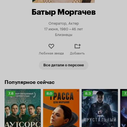
Батыр Моргачев
Оператор, Актер
17 июня, 1980
•
46 лет
Близнецы
Любимая звезда
Добавить
Все детали о персоне
Популярное сейчас
Рейтинг
Рейтинг
Рейтинг
Р
7.8
8.0
8.3
7
Кинопоиска
Кинопоиска
Кинопоиска
К
7.8
8.0
8.3
7.