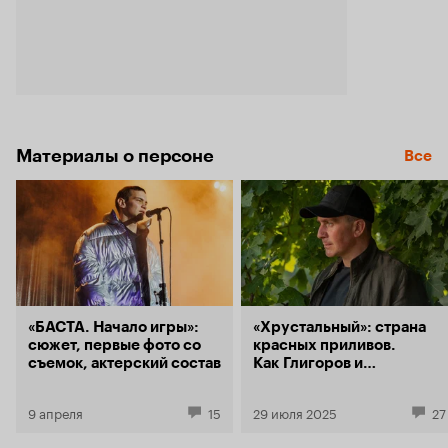
Материалы о персоне
Все
«БАСТА. Начало игры»:
«Хрустальный»: страна
сюжет, первые фото со
красных приливов.
съемок, актерский состав
Как Глигоров и
Маловичко подрывали
основы криминального
9 апреля
15
29 июля 2025
27
триллера