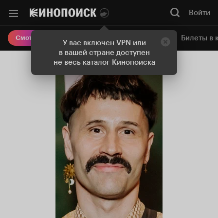
Войти
Онлайн-кинотеатр
Билеты в 
Смотреть кино
У вас включен VPN или
в вашей стране доступен
не весь каталог Кинопоиска