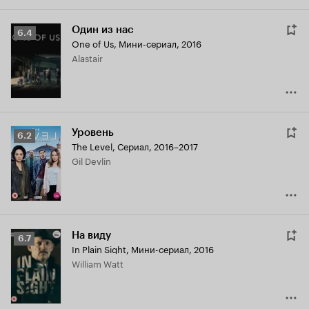
Один из нас
Рейтинг
6.4
One of Us
,
Мини-сериал, 2016
Кинопоиска
Alastair
6.4
Уровень
Рейтинг
6.2
The Level
,
Сериал, 2016–2017
Кинопоиска
Gil Devlin
6.2
На виду
Рейтинг
6.7
In Plain Sight
,
Мини-сериал, 2016
Кинопоиска
William Watt
6.7