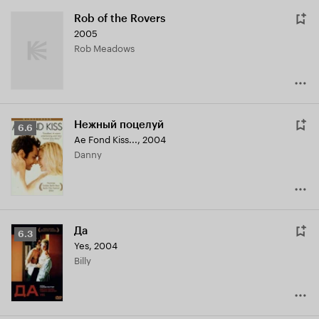
Rob of the Rovers
2005
Rob Meadows
Нежный поцелуй
Рейтинг
6.6
Ae Fond Kiss...
,
2004
Кинопоиска
Danny
6.6
Да
Рейтинг
6.3
Yes
,
2004
Кинопоиска
Billy
6.3