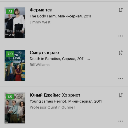
Ферма тел
Рейтинг
7.1
The Body Farm
,
Мини-сериал, 2011
Кинопоиска
Jimmy West
7.1
Смерть в раю
Рейтинг
7.9
Death in Paradise
,
Сериал, 2011–...
Кинопоиска
Bill Williams
7.9
Юный Джеймс Хэрриот
Рейтинг
7.6
Young James Herriot
,
Мини-сериал, 2011
Кинопоиска
Professor Quintin Gunnell
7.6