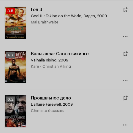
Гол 3
Рейтинг
3.5
Goal III: Taking on the World
,
Видео, 2009
Кинопоиска
Mal Braithwaite
3.5
Вальгалла: Сага о викинге
Рейтинг
6.7
Valhalla Rising
,
2009
Кинопоиска
Kare - Christian Viking
6.7
Прощальное дело
Рейтинг
6.2
L'affaire Farewell
,
2009
Кинопоиска
Chimiste écossais
6.2