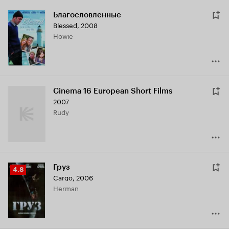
Благословленные
Blessed
,
2008
Howie
Cinema 16 European Short Films
2007
Rudy
Груз
Рейтинг
4.8
Cargo
,
2006
Кинопоиска
Herman
4.8