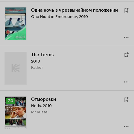
Одна ночь в чрезвычайном положении
One Night in Emergency
,
2010
The Terms
2010
Father
Отморозки
Рейтинг
7.0
Neds
,
2010
Кинопоиска
Mr Russell
7.0