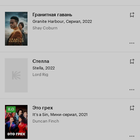
Гранитная гавань
Granite Harbour
,
Сериал, 2022
Shay Coburn
Стелла
Stella
,
2022
Lord Rig
Это грех
Рейтинг
8.0
It's a Sin
,
Мини-сериал, 2021
Кинопоиска
Duncan Finch
8.0