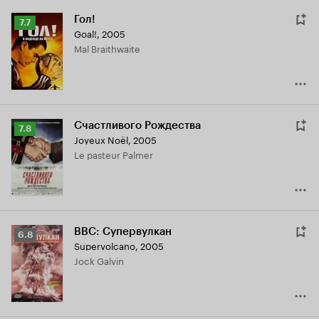
Гол!
Рейтинг
7.7
Goal!
,
2005
Кинопоиска
Mal Braithwaite
7.7
Счастливого Рождества
Рейтинг
7.8
Joyeux Noël
,
2005
Кинопоиска
le pasteur Palmer
7.8
BBC: Супервулкан
Рейтинг
6.8
Supervolcano
,
2005
Кинопоиска
Jock Galvin
6.8