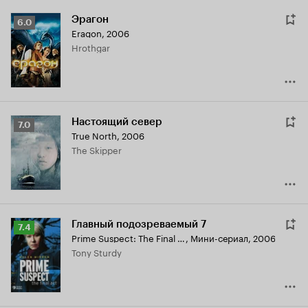
Эрагон
Рейтинг
6.0
Eragon
,
2006
Кинопоиска
Hrothgar
6.0
Настоящий север
Рейтинг
7.0
True North
,
2006
Кинопоиска
The Skipper
7.0
Главный подозреваемый 7
Рейтинг
7.4
Prime Suspect: The Final Act
,
Мини-сериал, 2006
Кинопоиска
Tony Sturdy
7.4