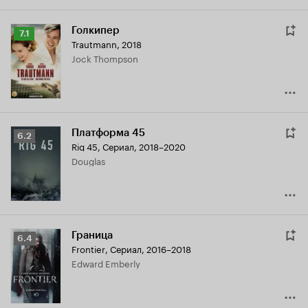
Голкипер
Рейтинг
7.1
Trautmann
,
2018
Кинопоиска
Jock Thompson
7.1
Платформа 45
Рейтинг
6.2
Rig 45
,
Сериал, 2018–2020
Кинопоиска
Douglas
6.2
Граница
Рейтинг
6.4
Frontier
,
Сериал, 2016–2018
Кинопоиска
Edward Emberly
6.4