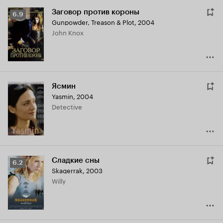
Заговор против короны
Рейтинг
6.9
Gunpowder, Treason & Plot
,
2004
Кинопоиска
John Knox
6.9
Ясмин
Yasmin
,
2004
Detective
Сладкие сны
Рейтинг
6.2
Skagerrak
,
2003
Кинопоиска
Willy
6.2