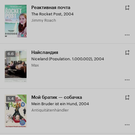
Реактивная почта
The Rocket Post
,
2004
Jimmy Roach
Найсландия
Рейтинг
6.6
Niceland (Population. 1.000.002)
,
2004
Кинопоиска
Max
6.6
Мой братик — собачка
Рейтинг
5.4
Mein Bruder ist ein Hund
,
2004
Кинопоиска
Antiquitätenhändler
5.4