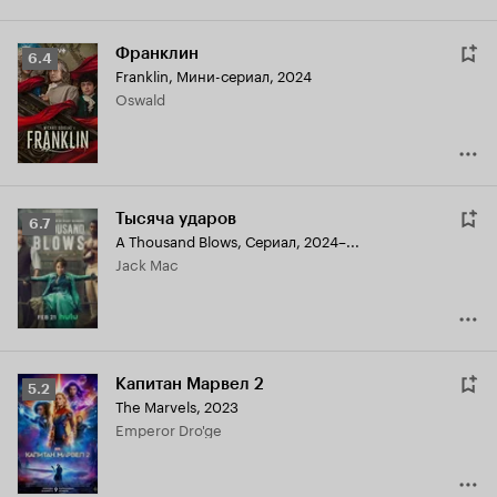
Франклин
Рейтинг
6.4
Franklin
,
Мини-сериал, 2024
Кинопоиска
Oswald
6.4
Тысяча ударов
Рейтинг
6.7
A Thousand Blows
,
Сериал, 2024–...
Кинопоиска
Jack Mac
6.7
Капитан Марвел 2
Рейтинг
5.2
The Marvels
,
2023
Кинопоиска
Emperor Dro'ge
5.2