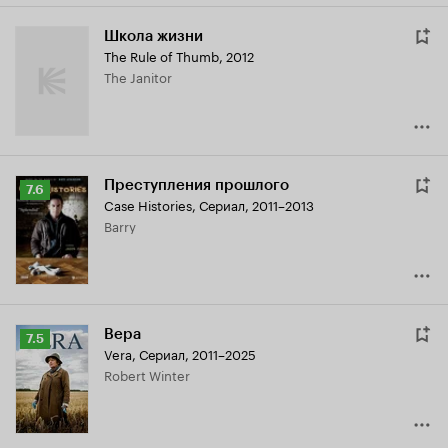
Школа жизни
The Rule of Thumb
,
2012
The Janitor
Преступления прошлого
Рейтинг
7.6
Case Histories
,
Сериал, 2011–2013
Кинопоиска
Barry
7.6
Вера
Рейтинг
7.5
Vera
,
Сериал, 2011–2025
Кинопоиска
Robert Winter
7.5