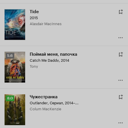
Tide
2015
Alasdair MacInnes
Поймай меня, папочка
Рейтинг
5.6
Catch Me Daddy
,
2014
Кинопоиска
Tony
5.6
Чужестранка
Рейтинг
8.0
Outlander
,
Сериал, 2014–...
Кинопоиска
Colum MacKenzie
8.0