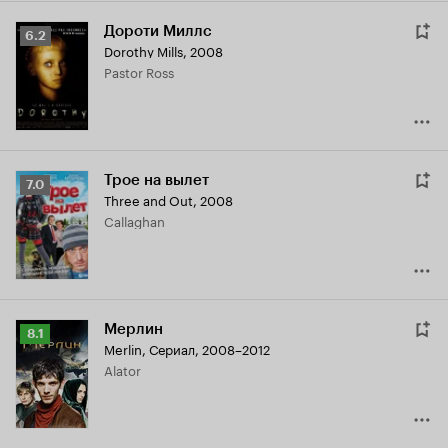
Дороти Миллс
Рейтинг
6.2
Dorothy Mills
,
2008
Кинопоиска
Pastor Ross
6.2
Трое на вылет
Рейтинг
7.0
Three and Out
,
2008
Кинопоиска
Callaghan
7.0
Мерлин
Рейтинг
8.1
Merlin
,
Сериал, 2008–2012
Кинопоиска
Alator
8.1