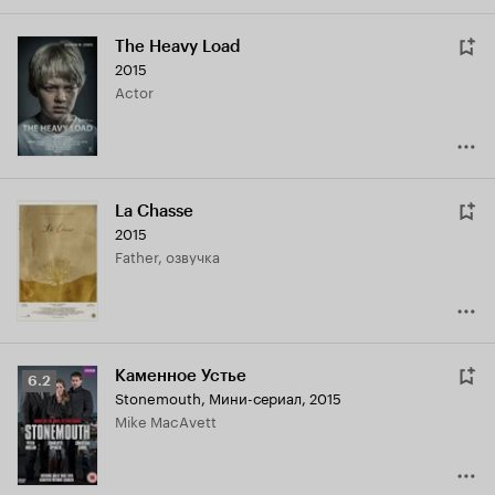
The Heavy Load
2015
Actor
La Chasse
2015
Father, озвучка
Каменное Устье
Рейтинг
6.2
Stonemouth
,
Мини-сериал, 2015
Кинопоиска
Mike MacAvett
6.2