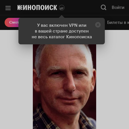
Войти
Онлайн-кинотеатр
Билеты в 
Смотреть кино
У вас включен VPN или
в вашей стране доступен
не весь каталог Кинопоиска