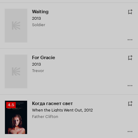
Waiting
2013
Soldier
For Gracie
2013
Trevor
Когда гаснет свет
Рейтинг
4.5
When the Lights Went Out
,
2012
Кинопоиска
Father Clifton
4.5