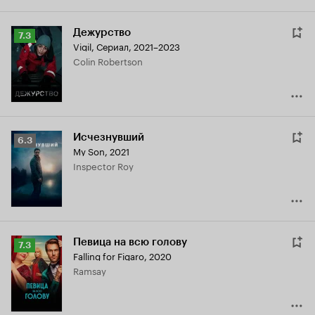
Дежурство
Рейтинг
7.3
Vigil
,
Сериал, 2021–2023
Кинопоиска
Colin Robertson
7.3
Исчезнувший
Рейтинг
6.3
My Son
,
2021
Кинопоиска
Inspector Roy
6.3
Певица на всю голову
Рейтинг
7.3
Falling for Figaro
,
2020
Кинопоиска
Ramsay
7.3