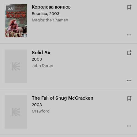
Королева воинов
Рейтинг
5.6
Boudica
,
2003
Кинопоиска
Magior the Shaman
5.6
Solid Air
2003
John Doran
The Fall of Shug McCracken
2003
Crawford