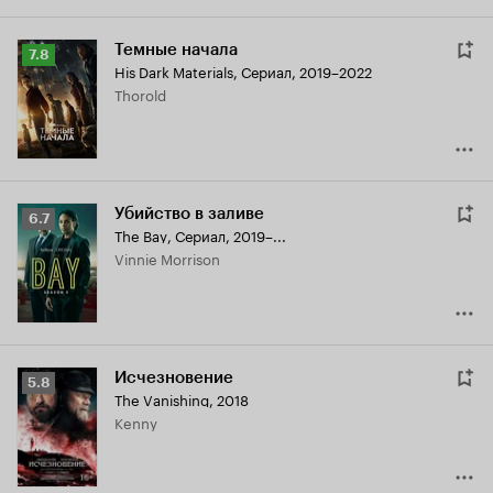
Темные начала
Рейтинг
7.8
His Dark Materials
,
Сериал, 2019–2022
Кинопоиска
Thorold
7.8
Убийство в заливе
Рейтинг
6.7
The Bay
,
Сериал, 2019–...
Кинопоиска
Vinnie Morrison
6.7
Исчезновение
Рейтинг
5.8
The Vanishing
,
2018
Кинопоиска
Kenny
5.8