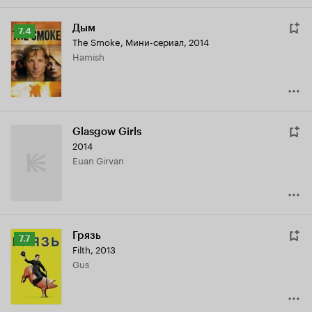
Дым
Рейтинг
7.4
The Smoke
,
Мини-сериал, 2014
Кинопоиска
Hamish
7.4
Glasgow Girls
2014
Euan Girvan
Грязь
Рейтинг
7.7
Filth
,
2013
Кинопоиска
Gus
7.7