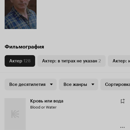
Фильмография
Актер
128
Актер: в титрах не указан
2
Актер: 
Все десятилетия
Все жанры
Сортировка
Кровь или вода
Blood or Water