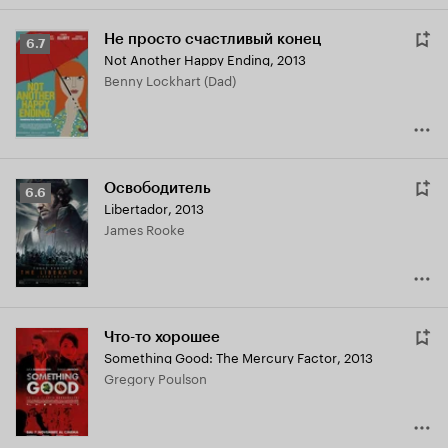
Не просто счастливый конец
Рейтинг
6.7
Not Another Happy Ending
,
2013
Кинопоиска
Benny Lockhart (Dad)
6.7
Освободитель
Рейтинг
6.6
Libertador
,
2013
Кинопоиска
James Rooke
6.6
Что-то хорошее
Something Good: The Mercury Factor
,
2013
Gregory Poulson