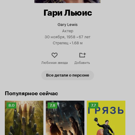
Гари Льюис
Gary Lewis
Актер
30 ноября, 1958
•
67 лет
Стрелец
•
1.68 м
Любимая звезда
Добавить
Все детали о персоне
Популярное сейчас
Рейтинг
Рейтинг
Рейтинг
8.0
7.8
7.7
Кинопоиска
Кинопоиска
Кинопоиска
8.0
7.8
7.7