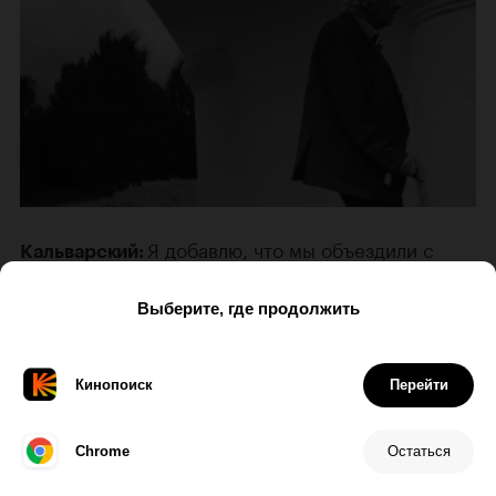
Я добавлю, что мы объездили с
Кальварский:
фильмом «Наум» Россию от Петербурга до
Владивостока и видели у зрителей по всей
стране мудрость, открытость, желание принять и
понять то, что мы показываем. У нас никогда не
было задачи делать кино, отрезанное от зрителя,
нам всегда хотелось универсального разговора.
Но сложнее с профессиональной средой: там