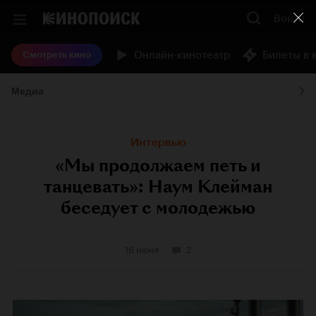
Войти
Онлайн-кинотеатр
Билеты в 
Смотреть кино
Медиа
Интервью
«Мы продолжаем петь и
танцевать»: Наум Клейман
беседует с молодежью
16 июня
2