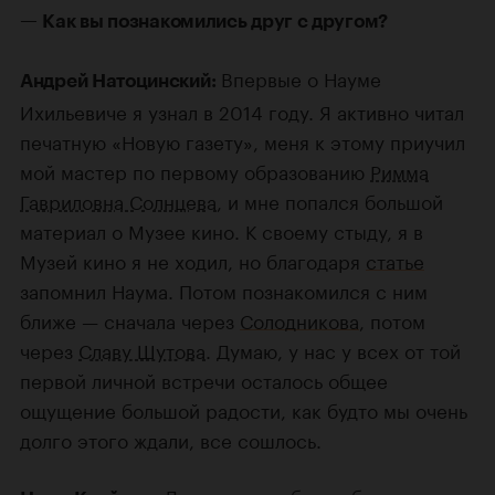
—
Как вы познакомились друг с другом?
Впервые о Науме
Андрей Натоцинский:
Ихильевиче я узнал в 2014 году. Я активно читал
печатную «Новую газету», меня к этому приучил
мой мастер по первому образованию
Римма
Гавриловна Солнцева
, и мне попался большой
материал о Музее кино. К своему стыду, я в
Музей кино я не ходил, но благодаря
статье
запомнил Наума. Потом познакомился с ним
ближе — сначала через
Солодникова
, потом
через
Славу Шутова
. Думаю, у нас у всех от той
первой личной встречи осталось общее
ощущение большой радости, как будто мы очень
долго этого ждали, все сошлось.