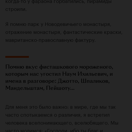
когда-то у фараона горбатились, пирамиды
строили.
Я помню парк у Новодевичьего монастыря,
отражение монастыря, фантастические краски,
мавританско-православную фактуру.
Помню вкус фисташкового мороженого,
которым нас угостил Наум Ихильевич, и
имена в разговоре: Джотто, Шпаликов,
Мандельштам, Пейшоту...
Для меня это было важно: в мире, где мы так
часто спотыкаемся о различия, я встретил
человека всепонимающего, вселюбящего. Мы
часто молимся: «Господи, ибо ты благ и