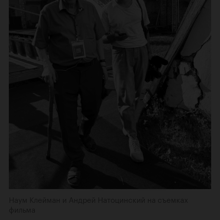
Наум Клейман и Андрей Натоцинский на съемках
фильма