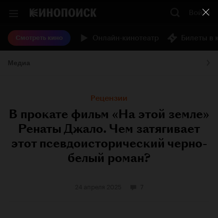
Войти
Онлайн-кинотеатр
Билеты в 
Смотреть кино
Медиа
Рецензии
В прокате фильм «На этой земле»
Ренаты Джало. Чем затягивает
этот псевдоисторический черно-
белый роман?
24 апреля 2025
7