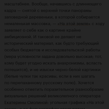
масштабнее. Вообще, начавшись с длиннющего
кадра — снятой с верхней точки панорамы
заповедной деревеньки, в которой собирается
немаленькая массовка, —
«На этой земле»
с ходу
заявляет о себе как о картине крайне
амбициозной. И таковой ее делают не
исторический материал, как будто требующий
особых бюджетов и исследовательской работы
(мера условности задана довольно высокая; тот,
кому будет угодно искать анахронизмы, всласть
потешится), и не изыски черно-белой картинки
(белые чулки так красивы, если в них шагать
по перепаханному русскому полю). Хочется
особенно отметить поразительное разнообразие
визуальных решений великолепного оператора
Екатерины Смолиной
: угольная графика «На этой
земле» в ее фильмографии стоит рядом