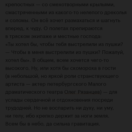
крепостных — со смехотворными крыльями,
смастряченными из какого-то нелепого дреколья
и соломы. Он всё хочет размахаться и шагнуть
вперед, к чуду. О полетах препираются
в тряском экипаже и местные господа:
«Ты хотел бы, чтобы тебя выстрелили из пушки?
— Чтобы в меня выстрелили из пушки? Пожалуй,
хотел бы». В общем, всем хочется чего-то
высокого. Ну, или хотя бы скомороха в гости
(в небольшой, но яркой роли странствующего
артиста — актер петербургского Малого
драматического театра
Олег Рязанцев
) — для
услады сердечной и отдохновения посреди
трудодней. Но не воспарить ни духу, ни уму,
ни телу, ибо крепко держит за ноги земля.
Всем бы в небо, да сильна гравитация.