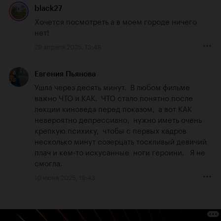
black27
Хочется посмотреть а в моем городе ничего 
нет!
29 апреля 2025, 13:48
Евгения Пьянова
Ушла через десять минут.  В любом фильме 
важно ЧТО и КАК.  ЧТО стало понятно после 
лекции киноведа перед показом,  а вот КАК 
невероятно депрессивно,  нужно иметь очень 
крепкую психику,  чтобы с первых кадров 
несколько минут созерцать тоскливый девичий  
плач и кем-то искусанные  ноги героини.   Я не 
смогла.
10 июня 2025, 19:43