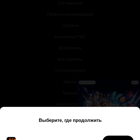
Соглашение
Правила рекомендаций
Справка
Кинопоиск PRO
Все фильмы
Все сериалы
Что посмотреть
Афиша
РЕКЛАМА
Музыка
Телепрограмма
Книги
Служба поддержки