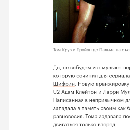
Том Круз и Брайан де Пальма на с
Да, не забудем и о музыке, в
которую сочинил для сериал
Шифрин
. Новую аранжировку
U2 Адам Клейтон и Ларри Мул
Написанная в непривычном дл
западала в память своим ка
равновесия. Тема задавала п
двигаться только вперед.