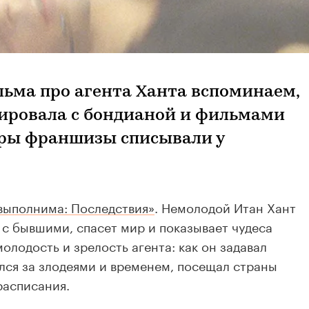
льма про агента Ханта вспоминаем,
ировала с бондианой и фильмами
еры франшизы списывали у
выполнима: Последствия»
. Немолодой Итан Хант
 с бывшими, спасет мир и показывает чудеса
лодость и зрелость агента: как он задавал
лся за злодеями и временем, посещал страны
расписания.