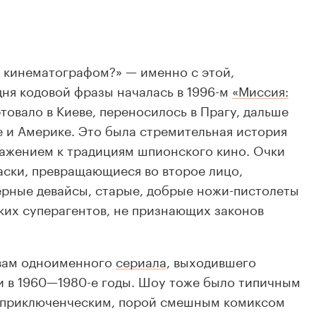
 кинематографом?» — именно с этой,
ня кодовой фразы началась в 1996-м
«Миссия:
ртовало в Киеве, переносилось в Прагу, дальше
пе и Америке. Это была стремительная история
уважением к традициям шпионского кино. Очки
аски, превращающиеся во второе лицо,
рные девайсы, старые, добрые ножи-пистолеты
ких суперагентов, не признающих законов
ивам одноименного
сериала
, выходившего
и в 1960—1980-е годы. Шоу тоже было типичным
 приключенческим, порой смешным комиксом