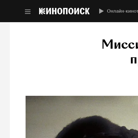
Онлайн-кино
Мисси
п