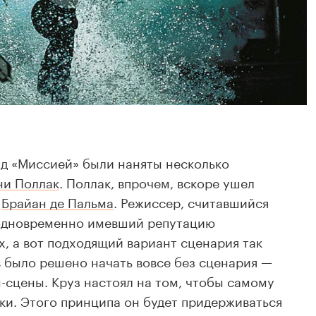
ад «Миссией» были наняты несколько
ни Поллак
. Поллак, впрочем, вскоре ушел
л
Брайан де Пальма
. Режиссер, считавшийся
одновременно имевший репутацию
х, а вот подходящий вариант сценария так
в было решено начать вовсе без сценария —
-сцены. Круз настоял на том, чтобы самому
и. Этого принципа он будет придерживаться