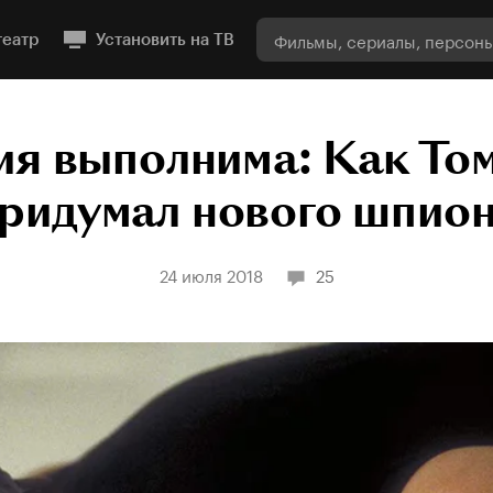
театр
Установить на ТВ
я выполнима: Как То
ридумал нового шпио
24 июля 2018
25