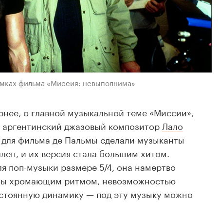
ъемках фильма «Миссия: невыполнима»
ернее, о главной музыкальной теме «Миссии»,
а аргентинский джазовый композитор
Лало
 для фильма де Пальмы сделали музыканты
лен, и их версия стала большим хитом.
я поп-музыки размере 5/4, она намертво
к бы хромающим ритмом, невозможностью
остоянную динамику — под эту музыку можно