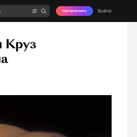
Войти
Смотреть кино
м Круз
на