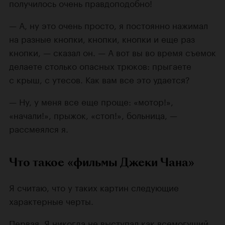
получилось очень правдоподобно!
— А, ну это очень просто, я постоянно нажимал
на разные кнопки, кнопки, кнопки и еще раз
кнопки, — сказал он. — А вот вы во время съемок
делаете столько опасных трюков: прыгаете
с крыш, с утесов. Как вам все это удается?
— Ну, у меня все еще проще: «мотор!»,
«начали!», прыжок, «стоп!», больница, —
рассмеялся я.
Что такое «фильмы Джеки Чана»
Я считаю, что у таких картин следующие
характерные черты.
Первая. Я никогда не выступал как всемогущий