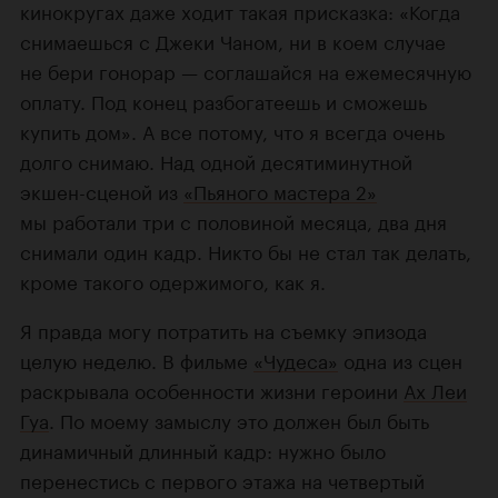
кинокругах даже ходит такая присказка: «Когда
снимаешься с Джеки Чаном, ни в коем случае
не бери гонорар — соглашайся на ежемесячную
оплату. Под конец разбогатеешь и сможешь
купить дом». А все потому, что я всегда очень
долго снимаю. Над одной десятиминутной
экшен-сценой из
«Пьяного мастера 2»
мы работали три с половиной месяца, два дня
снимали один кадр. Никто бы не стал так делать,
кроме такого одержимого, как я.
Я правда могу потратить на съемку эпизода
целую неделю. В фильме
«Чудеса»
одна из сцен
раскрывала особенности жизни героини
Ах Леи
Гуа
. По моему замыслу это должен был быть
динамичный длинный кадр: нужно было
перенестись с первого этажа на четвертый