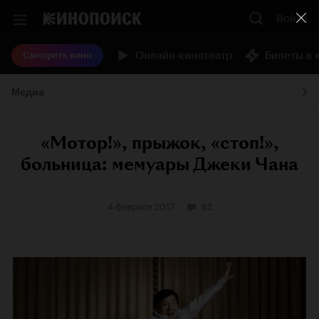
Войти
Онлайн-кинотеатр
Билеты в 
Смотреть кино
Медиа
«Мотор!», прыжок, «стоп!»,
больница: мемуары Джеки Чана
4 февраля 2017
62