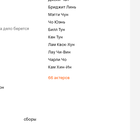
Бриджит Линь
Мэгги Чун
Чо Юэнь
а дело берется
Билл Тун
Кен Тун
Лам Квок-Хун
Лау Чи-Вин
Чарли Чо
Кам Хин-Ин
66 актеров
он
сборы