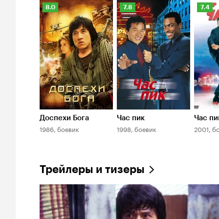
Рейтинг
Рейтинг
Рейти
8.0
7.8
7.4
Кинопоиска
Кинопоиска
Киноп
8.0
7.8
7.4
Доспехи Бога
Час пик
Час пи
1986, боевик
1998, боевик
2001, б
Трейлеры и тизеры