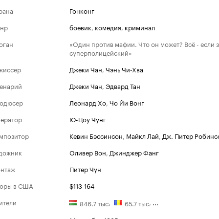
рана
Гонконг
нр
боевик
,
комедия
,
криминал
оган
«Один против мафии. Что он может? Всё - если з
суперполицейский»
жиссер
Джеки Чан
,
Чэнь Чи-Хва
енарий
Джеки Чан
,
Эдвард Тан
одюсер
Леонард Хо
,
Чо Йи Вонг
ератор
Ю-Цоу Чунг
мпозитор
Кевин Бэссинсон
,
Майкл Лай
,
Дж. Питер Робинс
дожник
Оливер Вон
,
Джинджер Фанг
нтаж
Питер Чун
оры в США
$113 164
ители
,
,
...
846.7 тыс
65.7 тыс