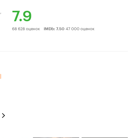
7.9
Рейтинг
68 628 оценок
47 000 оценок
IMDb
:
7.50
Кинопоиска
7.9
ательных оценок: 3.