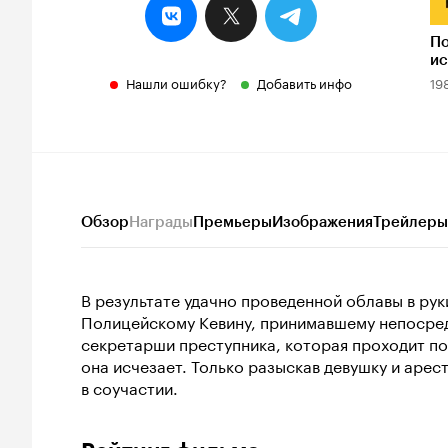
По
ис
Нашли ошибку?
Добавить инфо
19
Обзор
Награды
Премьеры
Изображения
Трейлеры
В результате удачно проведенной облавы в ру
Полицейскому Кевину, принимавшему непосред
секретарши преступника, которая проходит по д
она исчезает. Только разыскав девушку и арес
в соучастии.