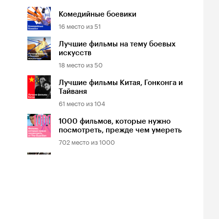
Комедийные боевики
16
место из
51
Лучшие фильмы на тему боевых
искусств
18
место из
50
Лучшие фильмы Китая, Гонконга и
Тайваня
61
место из
104
1000 фильмов, которые нужно
посмотреть, прежде чем умереть
702
место из
1000
Доступно на Wink
8201
место из
11198
Доступно на Иви
9761
место из
10080