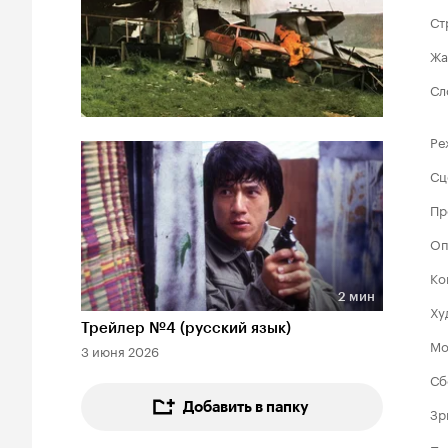
Ст
Жа
Сл
Ре
Сц
Пр
Оп
Ко
2 мин
Ху
Длительность 2 мин
Трейлер №4 (русский язык)
Мо
3 июня 2026
Сб
Добавить в папку
Зр