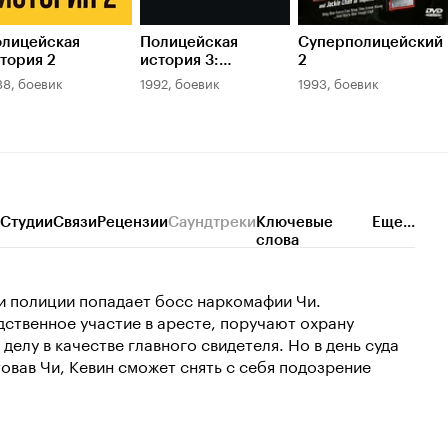
лицейская
Полицейская
Суперполицейский
тория 2
история 3:
2
Суперполицейский
88, боевик
1992, боевик
1993, боевик
Студии
Связи
Рецензии
Саундтреки
Ключевые
Еще...
слова
ки полиции попадает босс наркомафии Чи.
ственное участие в аресте, поручают охрану
елу в качестве главного свидетеля. Но в день суда
товав Чи, Кевин сможет снять с себя подозрение