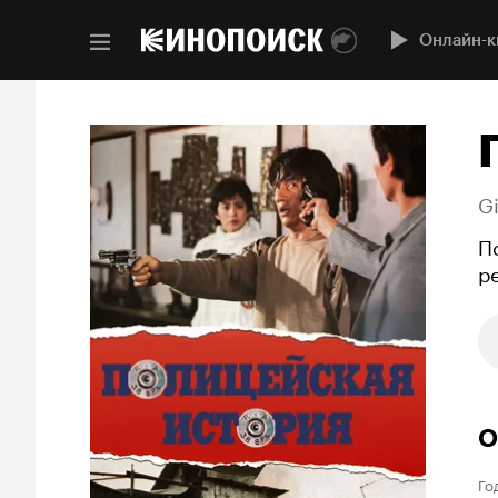
Онлайн-к
Gi
П
р
О
Го