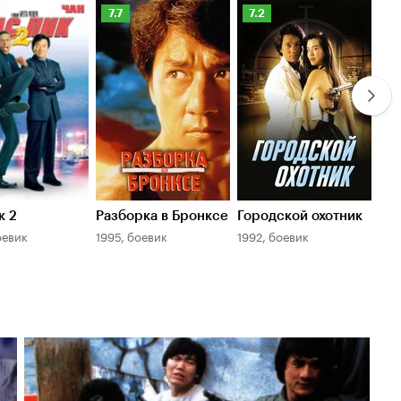
нг
Рейтинг
Рейтинг
Ре
7.7
7.2
7
оиска
Кинопоиска
Кинопоиска
К
7.7
7.2
7.
к 2
Разборка в Бронксе
Городской охотник
Пр
оевик
1995, боевик
1992, боевик
198