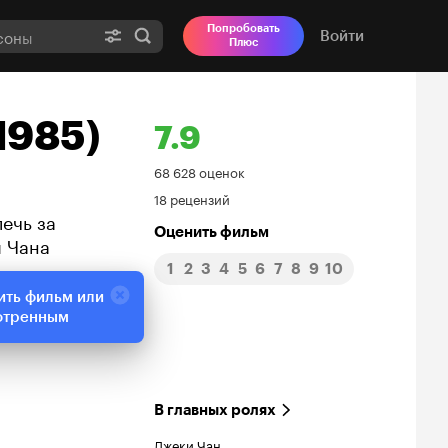
Попробовать
Войти
Плюс
1985)
7.9
Рейтинг
68 628 оценок
18 рецензий
Кинопоиска
ечь за
Оценить фильм
и Чана
7.9
1
2
3
4
5
6
7
8
9
10
ить фильм или
отренным
В главных ролях
Джеки Чан