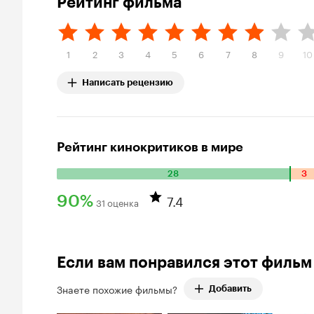
Рейтинг фильма
1
2
3
4
5
6
7
8
9
10
Написать рецензию
Рейтинг кинокритиков в мире
28
3
Количество положительных оценок: 28. Количество отриц
7.4
90%
31 оценка
Рейтинг Кинопоиска 90%
Если вам понравился этот фильм
Знаете похожие фильмы?
Добавить