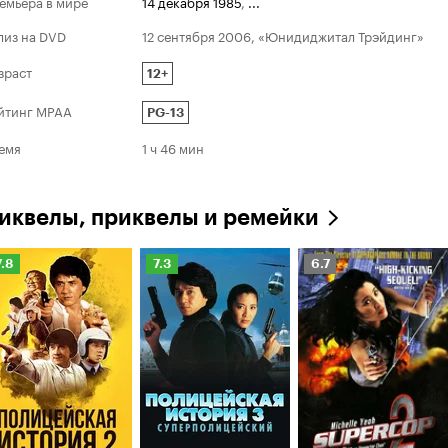
емьера в мире
14 декабря 1985
,
...
лиз на DVD
12 сентября 2006, «Юнидиджитал Трэйдинг»
зраст
12+
йтинг MPAA
PG-13
емя
1 ч 46 мин
иквелы, приквелы и ремейки
ейтинг
Рейтинг
Рейтинг
7.8
7.3
6.7
инопоиска
Кинопоиска
Кинопоиска
.8
7.3
6.7