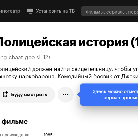
инотеатр
Установить на ТВ
Полицейская история (
ng chaat goo si
12+
олицейский должен найти свидетельницу, чтобы уп
ешетку наркобарона. Комедийный боевик от Джек
Здесь можно отмет
Буду смотреть
сериал просм
 фильме
д производства
1985