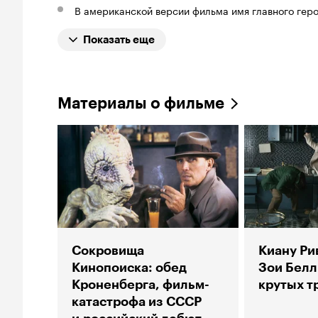
В американской версии фильма имя главного геро
Показать еще
Материалы о фильме
Сокровища
Киану Ри
Кинопоиска: обед
Зои Белл 
Кроненберга, фильм-
крутых т
катастрофа из СССР