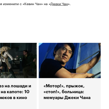
я изменили с «Кевин Чан» на «
Джеки Чан
».
вз на лошади и
«Мотор!», прыжок,
на капоте: 10
«стоп!», больница:
рюков в кино
мемуары Джеки Чана