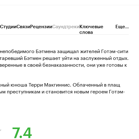
Студии
Связи
Рецензии
Саундтреки
Ключевые
Еще...
слова
 непобедимого Бэтмена защищал жителей Готэм-сити
старевший Бэтмен решает уйти на заслуженный отдых.
веренные в своей безнаказанности, они уже готовы к
ажный юноша Терри Макгиннис. Облаченный в плащ
ым преступникам и становится новым героем Готэм-
7.4