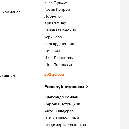
Уилл Фридел
Кевин Конрой
а
,
криминал
,
Лорен Том
Кри Саммер
Райан О’Донохью
Тери Гарр
Стокард Ченнинг
Сет Грин
Ивет Ловенталь
Шон Доннеллан
202 актера
Ритманис
,
...
Роли дублировали
Александр Комлев
Сергей Быстрицкий
Антон Эльдаров
Игорь Письменный
Владимир Ферапонтов