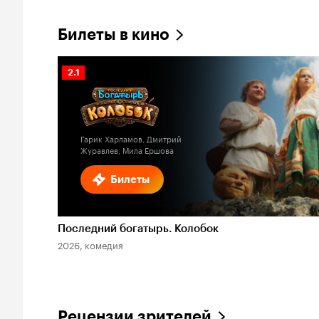
Билеты в кино
Рейтинг
2.1
Кинопоиска
2.1
Гарик Харламов, Дмитрий
Журавлев, Мила Ершова
Билеты
Последний богатырь. Колобок
2026, комедия
Рецензии зрителей