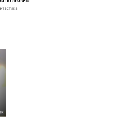
ий по лезвию
антастика
ек