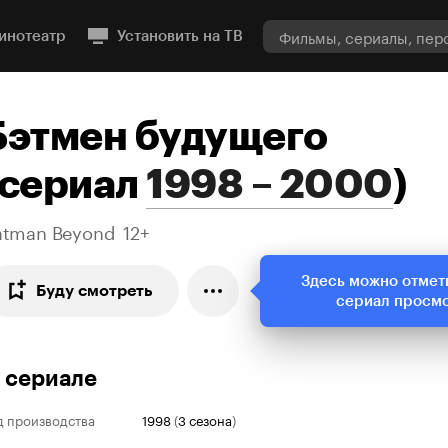
инотеатр
Установить на ТВ
Бэтмен будущего
сериал
1998 – 2000
)
atman Beyond
12+
Здесь можно отмет
Буду смотреть
сериал просм
 сериале
д производства
1998
(
3 сезона
)