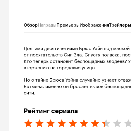
Обзор
Награды
Премьеры
Изображения
Трейлеры
Долгими десятилетиями Брюс Уэйн под маской
от посягательств Сил Зла. Спустя полвека, по
Кто теперь остановит беспощадных злодеев? У
вторжению на городские улицы.
Но о тайне Брюса Уэйна случайно узнает отв
Бэтмена, именно он бросает вызов беспощадн
сити.
Рейтинг сериала