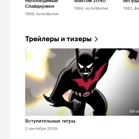
Непобедимый
Фантом 2040
Бегущ
Спайдермен
1994, мультфильм
1982, ф
1999, мультфильм
Трейлеры и тизеры
59 с
Длительность 59 сек
Вступительные титры
2 сентября 2009