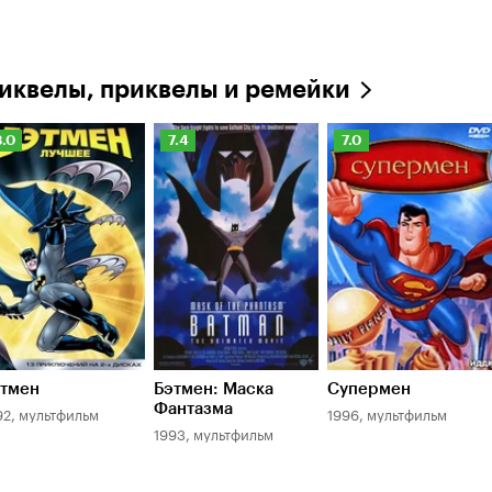
иквелы, приквелы и ремейки
ейтинг
Рейтинг
Рейтинг
8.0
7.4
7.0
инопоиска
Кинопоиска
Кинопоиска
.0
7.4
7.0
тмен
Бэтмен: Маска
Супермен
Фантазма
92, мультфильм
1996, мультфильм
1993, мультфильм