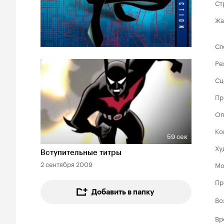
Ст
Жа
Сл
Ре
Сц
Пр
Оп
Ко
59 сек
Длительность 59 сек
Ху
Вступительные титры
2 сентября 2009
Мо
Пр
Добавить в папку
Во
Вр