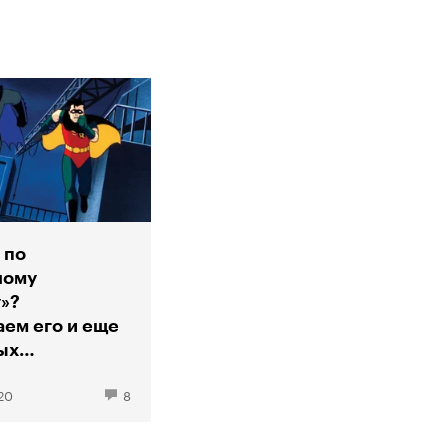
 по
ному
»?
ем его и еще
ых
иалов DC
20
8