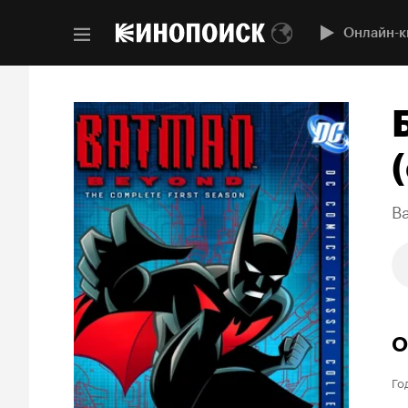
Онлайн-к
(
B
О
Го