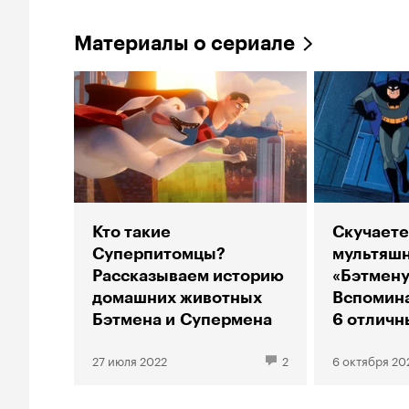
Материалы о сериале
Кто такие
Скучаете
Суперпитомцы?
мультяш
Рассказываем историю
«Бэтмену
домашних животных
Вспомина
Бэтмена и Супермена
6 отличн
мультсер
27 июля 2022
2
6 октября 20