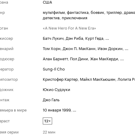
рана
США
нр
мультфильм
,
фантастика
,
боевик
,
триллер
,
драм
детектив
,
приключения
оган
«A New Hero For A New Era»
жиссер
Батч Лукич
,
Дэн Риба
,
Курт Геда
,
...
енарий
Том Хорн
,
Джон П. МакКанн
,
Ивэн Доркин
,
...
одюсер
Алан Барнетт
,
Пол Дини
,
Жан МакКерди
,
...
ератор
Sung-Il Cho
мпозитор
Кристофер Картер
,
Майкл МакКьюшен
,
Лолита 
дожник
Юкио Судзуки
нтаж
Джо Галь
емьера в мире
10 января 1999
,
...
зраст
12+
емя серии
22 мин