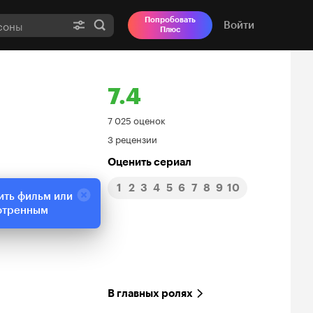
Попробовать
Войти
Плюс
7.4
Рейтинг
7 025 оценок
3 рецензии
Кинопоиска
Оценить сериал
7.4
1
2
3
4
5
6
7
8
9
10
ить фильм или
отренным
В главных ролях