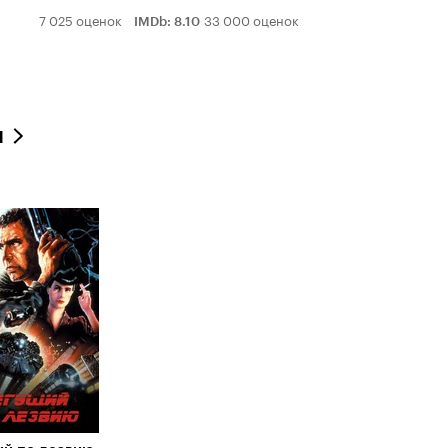
Рейтинг
7 025 оценок
33 000 оценок
IMDb
:
8.10
Кинопоиска
7.4
л
нг
оиска