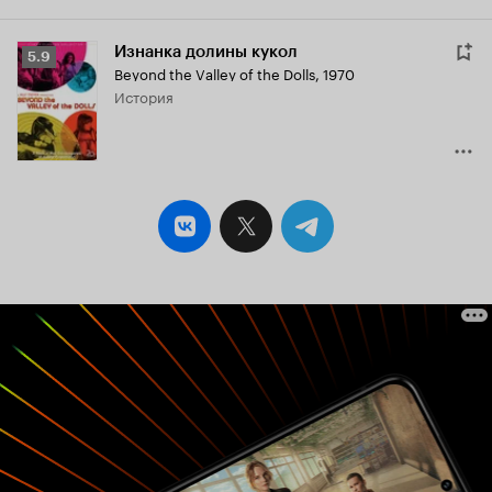
Изнанка долины кукол
Рейтинг
5.9
Beyond the Valley of the Dolls
,
1970
Кинопоиска
история
5.9