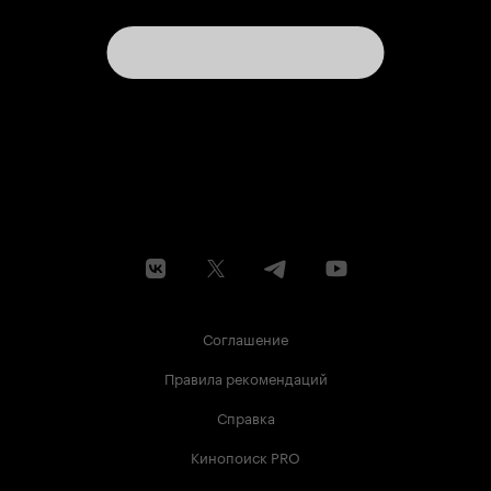
Соглашение
Правила рекомендаций
Справка
Кинопоиск PRO