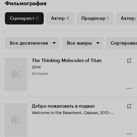
Фильмография
Сценарист
6
Актер
4
Продюсер
1
Актер:
Все десятилетия
Все жанры
Сортировка
The Thinking Molecules of Titan
2014
история
Добро пожаловать в подвал
Welcome to the Basement
,
Сериал, 2012–...