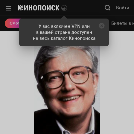
Войти
Онлайн-кинотеатр
Билеты в 
Смотреть кино
У вас включен VPN или
в вашей стране доступен
не весь каталог Кинопоиска