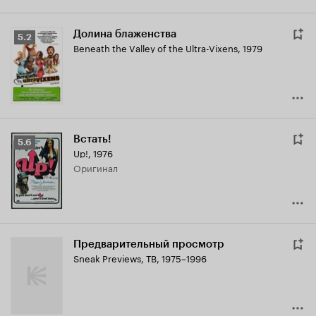
Долина блаженства
Рейтинг
5.2
Beneath the Valley of the Ultra-Vixens
,
1979
Кинопоиска
5.2
Встать!
Рейтинг
5.6
Up!
,
1976
Кинопоиска
оригинал
5.6
Предварительный просмотр
Sneak Previews
,
ТВ, 1975–1996