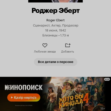
Роджер Эберт
Roger Ebert
Сценарист, Актер, Продюсер
18 июня, 1942
Близнецы
•
1.73 м
Любимая звезда
Добавить
Все детали о персоне