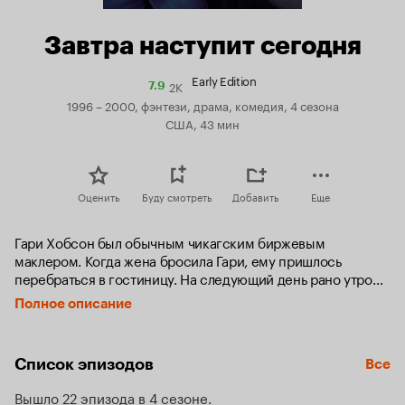
Завтра наступит сегодня
Early Edition
2K
Рейтинг
7.9
Кинопоиска
1996 – 2000, фэнтези, драма, комедия, 4 сезона
7.9
США, 43 мин
Оценить
Буду смотреть
Добавить
Еще
Гари Хобсон был обычным чикагским биржевым 
маклером. Когда жена бросила Гари, ему пришлось 
перебраться в гостиницу. На следующий день рано утром 
таинственная рыжая кошка неожиданно появилась в 
Полное описание
дверях его номера с завтрашним выпуском газеты. С 
этого момента жизнь Гари изменилась, один день стал 
непохожим на другой. Вначале он отнесся к этому 
Список эпизодов
Все
скептически, но потом начал спасать человеческие жизни 
и старался предотвратить бедствия. С помощью своих 
Вышло 22 эпизода в 4 сезоне
друзей, Чака и Мариссы, Гари стал человеком, 