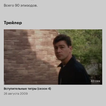
выполняющим некую миссию, хотя так и не узнал, как и 
Всего 90 эпизодов
почему каждое утро у его дверей появлялась газета.
Трейлер
43 сек
Длительность 43 сек
Вступительные титры (сезон 4)
26 августа 2009