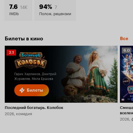
7.9
14K
7
7.6
94%
IMDb
Полож. рецензии
Билеты в кино
Все
Рейт
6.0
Рейтинг
2.1
Кино
Кинопоиска
6.0
2.1
Гарик Харламов, Дмитрий
Журавлев, Мила Ершова
Билеты
Последний богатырь. Колобок
Смеша
2026, комедия
вселе
2026, 