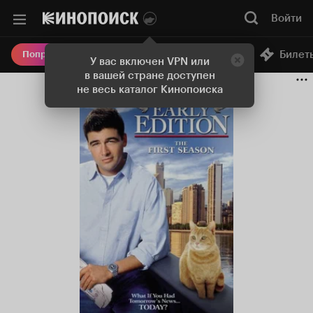
Войти
Онлайн-кинотеатр
Билет
Попробовать Плюс
У вас включен VPN или
в вашей стране доступен
не весь каталог Кинопоиска