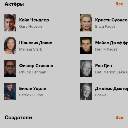
Актёры
Все
Кайл Чендлер
Кристи Суонсо
Gary Hobson
Erica Paget
Шанезия Дэвис
Майлс Джефф
Marissa Clark
Henry Paget
Фишер Стивенс
Рон Дин
Chuck Fishman
Det. Marion Zeke
Билли Уорли
Джеймс Дьюте
Patrick Quinn
Boswell
Создатели
Все