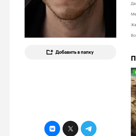
Да
Ме
Ж
Вс
Добавить в папку
П
8