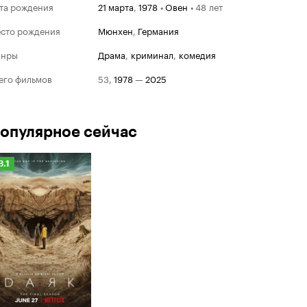
та рождения
21 марта
,
1978
•
Овен
•
48 лет
сто рождения
Мюнхен
,
Германия
анры
драма
,
криминал
,
комедия
его фильмов
53
,
1978
—
2025
опулярное сейчас
Рейтинг
8.1
Кинопоиска
.1