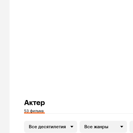
Актер
53 фильма
Все десятилетия
Все жанры