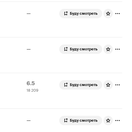
250
—
Буду смотреть
—
Буду смотреть
Рейтинг
18
6.5
Буду смотреть
18 209
Кинопоиска
209
6.5
оценок
—
Буду смотреть