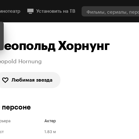
инотеатр
Установить на ТВ
Леопольд Хорнунг
eopold Hornung
Любимая звезда
 персоне
рьера
Актер
ст
1.83 м