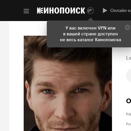
Онлайн-к
У вас включен VPN или
в вашей стране доступен
не весь каталог Кинопоиска
L
О
Ка
Ро