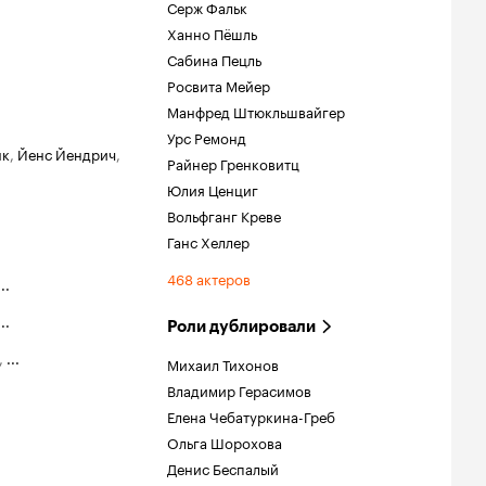
Серж Фальк
Ханно Пёшль
Сабина Пецль
Росвита Мейер
Манфред Штюкльшвайгер
Урс Ремонд
нк
,
Йенс Йендрич
,
Райнер Гренковитц
Юлия Ценциг
Вольфганг Креве
Ганс Хеллер
468 актеров
...
...
Роли дублировали
,
...
Михаил Тихонов
Владимир Герасимов
Елена Чебатуркина-Греб
Ольга Шорохова
Денис Беспалый