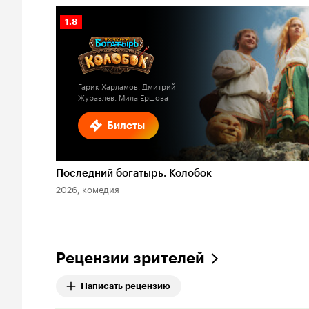
Рейтинг
1.8
Кинопоиска
1.8
Гарик Харламов, Дмитрий
Журавлев, Мила Ершова
Билеты
Последний богатырь. Колобок
2026, комедия
Рецензии зрителей
Написать рецензию