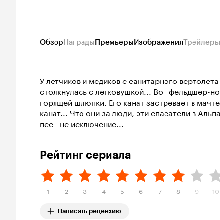
Обзор
Награды
Премьеры
Изображения
Трейлеры
У летчиков и медиков с санитарного вертолета 
столкнулась с легковушкой... Вот фельдшер-но
горящей шлюпки. Его канат застревает в мачте,
канат... Что они за люди, эти спасатели в Альп
пес - не исключение...
Рейтинг сериала
1
2
3
4
5
6
7
8
9
10
Написать рецензию