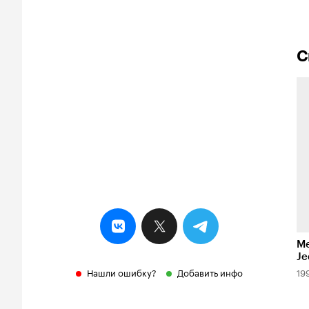
С
Me
Je
Нашли ошибку?
Добавить инфо
19