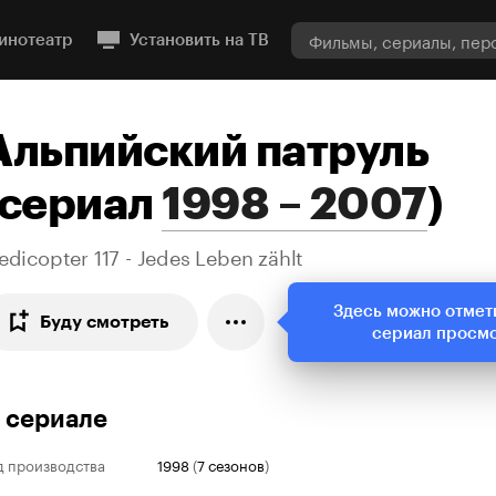
инотеатр
Установить на ТВ
Альпийский патруль
сериал
1998 – 2007
)
dicopter 117 - Jedes Leben zählt
Здесь можно отмет
Буду смотреть
сериал просм
 сериале
д производства
1998
(
7 сезонов
)