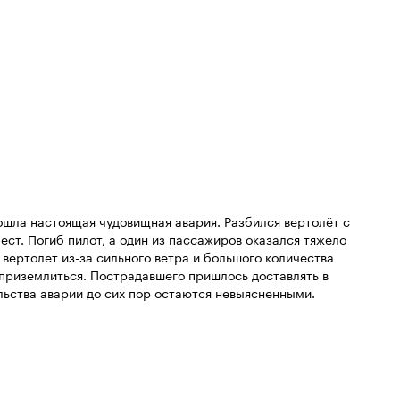
Кинопоиска
8.0
ошла настоящая чудовищная авария. Разбился вертолёт с
ест. Погиб пилот, а один из пассажиров оказался тяжело
вертолёт из-за сильного ветра и большого количества
 приземлиться. Пострадавшего пришлось доставлять в
ьства аварии до сих пор остаются невыясненными.