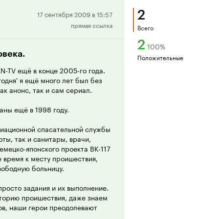
2
Положительная
17 сентября 2009 в 15:57
прямая ссылка
рецензия
Всего
2
100
%
овека.
Положительные
N-TV ещё в конце 2005-го года.
годня' я ещё много лет был без
ак анонс, так и сам сериал.
аны ещё в 1998 году.
виационной спасательной службы
оты, так и санитары, врачи,
немецко-японского проекта BK-117
е время к месту проишествия,
вободную больницу.
просто задания и их выполнение.
торию проишествия, даже знаем
зов, наши герои преодолевают
личные, в них есть жёсткая