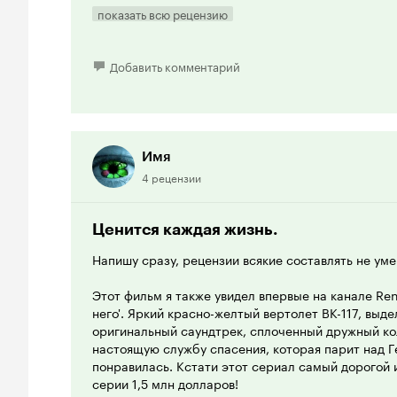
реалистичность и отличное техническое исполнен
показать всю рецензию
Со временем сериал сильно изменился. Уходили 
второплановые теперь играли на первом плане. У 
Добавить комментарий
Нам показывали их жизнь, привычки, взаимоотнош
техник сражались с преступниками, обезврежива
переговорщиками с похитителями и помогали зал
реально должны работать и работают на таком ур
сценариями.
Имя
4 рецензии
Какая бы критика не причислялась на счёт этого 
за показанный уровень работы спасателей, хар
.
Ценится каждая жизнь.
каждого человека'
Напишу сразу, рецензии всякие составлять не уме
К сожалению, наша страна не доросла до такой 'р
экстренных служб, кружащие над головой целыми
Этот фильм я также увидел впервые на канале Ren
помощь в наших забитых от пробок городах и отд
него'. Яркий красно-желтый вертолет BK-117, выд
Поэтому, за саму идею, а также приоритетные по
оригинальный саундтрек, сплоченный дружный кол
служб, показанные в фильме -
настоящую службу спасения, которая парит над 
понравилась. Кстати этот сериал самый дорогой и
10 из 10.
серии 1,5 млн долларов!