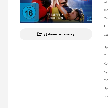
Ст
Жа
Сл
Ре
Сц
Добавить в папку
Пр
Оп
Ко
Ху
Мо
Пр
Вр