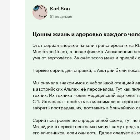
Karl Son
81 рецензия
Ценны жизнь и здоровье каждого чел
Этот сериал впервые начали транслировать на RE
Мне было 15 лет, а после фильма 'Апокалипсис се
ума от вертолётов. За счёт этого меня и привлёк к
Первые серии, для справки, в Австрии были показ
Мы сначала знакомимся с небольшой станцией а
в австрийских Альпах, её персоналом. Тут как пил
техник. Их техника - один медицинский вертолёт 
C-1. Их задача - прибыть за максимально коротко
забрать пострадавших, доставить в ближайшую с
Серии построены по определённой схеме, тут не 
Мы видим в первые несколько минут саму предыс
его виновников, если они есть. Далее следует вы
расстояние ради помощи жертве. Первые серии от