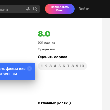
Попробовать
Войти
Плюс
8.0
Рейтинг
901 оценка
2 рецензии
Кинопоиска
Оценить сериал
8.0
1
2
3
4
5
6
7
8
9
10
ить фильм или
отренным
В главных ролях