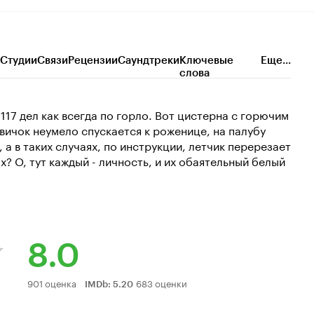
Студии
Связи
Рецензии
Саундтреки
Ключевые
Еще...
слова
117 дел как всегда по горло. Вот цистерна с горючим
вичок неумело спускается к роженице, на палубу
 а в таких случаях, по инструкции, летчик перерезает
ах? О, тут каждый - личность, и их обаятельный белый
8.0
Рейтинг
901 оценка
683 оценки
IMDb
:
5.20