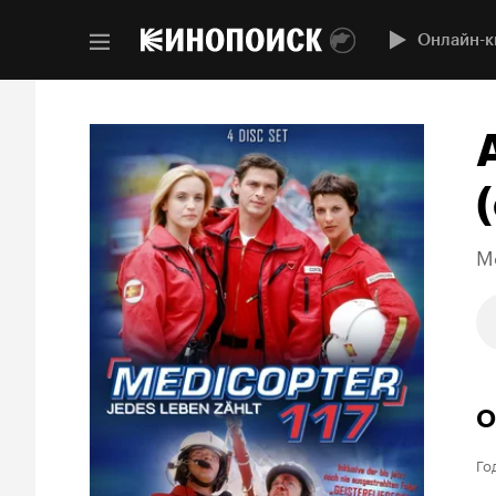
Онлайн-к
(
Me
О
Го