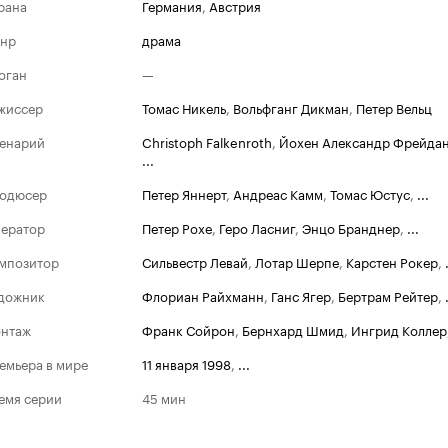
рана
Германия
,
Австрия
нр
драма
оган
—
жиссер
Томас Никель
,
Вольфганг Дикман
,
Петер Вельц
енарий
Christoph Falkenroth
,
Йохен Александр Фрейда
...
одюсер
Петер Яннерт
,
Андреас Камм
,
Томас Юстус
,
...
ератор
Петер Рохе
,
Геро Ласниг
,
Энцо Бранднер
,
...
мпозитор
Сильвестр Левай
,
Лотар Шерпе
,
Карстен Рокер
,
дожник
Флориан Райхманн
,
Ганс Ягер
,
Бертрам Рейтер
,
нтаж
Франк Сойрон
,
Бернхард Шмид
,
Ингрид Коллер
емьера в мире
11 января 1998
,
...
емя серии
45 мин