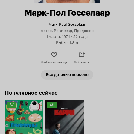
Марк-Пол Госселаар
Mark-Paul Gosselaar
Актер, Режиссер, Продюсер
1 марта, 1974
•
52 года
Рыбы
•
1.8 м
Любимая звезда
Добавить
Все детали о персоне
Популярное сейчас
Рейтинг
Рейтинг
7.7
7.6
Кинопоиска
Кинопоиска
7.7
7.6