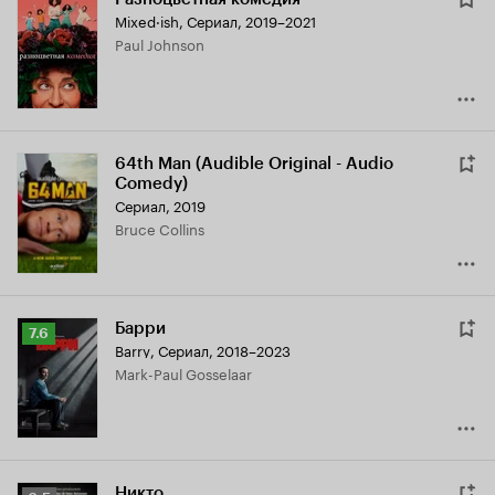
Mixed·ish
,
Сериал, 2019–2021
Paul Johnson
64th Man (Audible Original - Audio
Comedy)
Сериал, 2019
Bruce Collins
Барри
Рейтинг
7.6
Barry
,
Сериал, 2018–2023
Кинопоиска
Mark-Paul Gosselaar
7.6
Никто