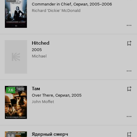
Commander in Chief
,
Сериал, 2005–2006
Кинопоиска
Richard 'Dickie' McDonald
6.9
Hitched
2005
Michael
Там
Рейтинг
7.6
Over There
,
Сериал, 2005
Кинопоиска
John Moffet
7.6
Ядерный смерч
Рейтинг
5.8