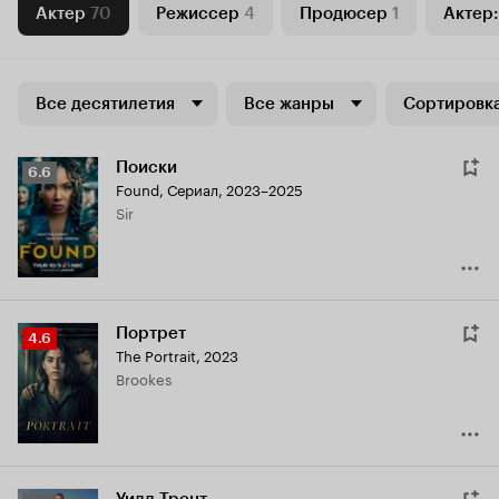
Актер
70
Режиссер
4
Продюсер
1
Актер:
Все десятилетия
Все жанры
Сортировка
Поиски
Рейтинг
6.6
Found
,
Сериал, 2023–2025
Кинопоиска
Sir
6.6
Портрет
Рейтинг
4.6
The Portrait
,
2023
Кинопоиска
Brookes
4.6