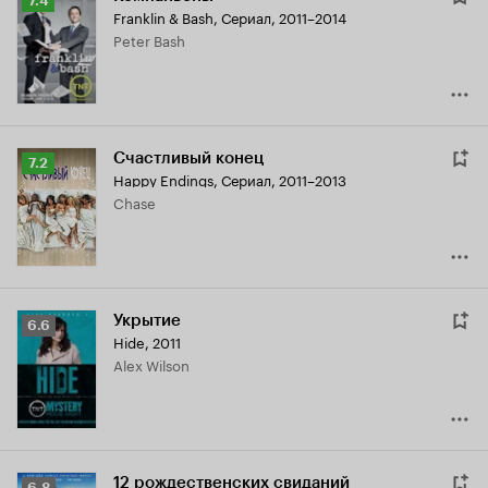
7.4
Franklin & Bash
,
Сериал, 2011–2014
Кинопоиска
Peter Bash
7.4
Счастливый конец
Рейтинг
7.2
Happy Endings
,
Сериал, 2011–2013
Кинопоиска
Chase
7.2
Укрытие
Рейтинг
6.6
Hide
,
2011
Кинопоиска
Alex Wilson
6.6
12 рождественских свиданий
Рейтинг
6.8