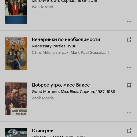
Кинопоиска
Wes Jordan
5.6
Вечеринки по необходимости
Necessary Parties
,
1988
Chris Mills (в титрах: Mark Paul Gosselaar)
Доброе утро, мисс Блисс
Good Morning, Miss Bliss
,
Сериал, 1987–1989
Zack Morris
Стингрей
Stingray
,
Сериал, 1986–1987