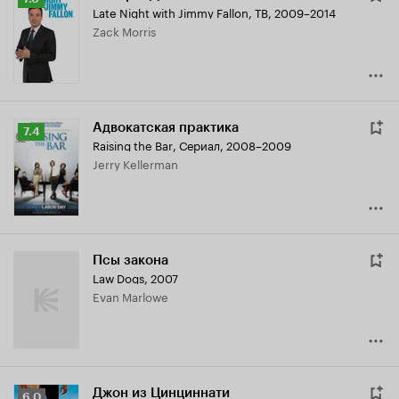
Late Night with Jimmy Fallon
,
ТВ, 2009–2014
Кинопоиска
Zack Morris
7.6
Адвокатская практика
Рейтинг
7.4
Raising the Bar
,
Сериал, 2008–2009
Кинопоиска
Jerry Kellerman
7.4
Псы закона
Law Dogs
,
2007
Evan Marlowe
Джон из Цинциннати
Рейтинг
6.0