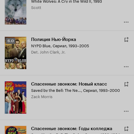
White Wolves: A Cry in the Wild II
,
1993
Кинопоиска
Scott
6.5
Полиция Нью-Йорка
Рейтинг
6.0
NYPD Blue
,
Сериал, 1993–2005
Кинопоиска
Det. John Clark, Jr.
6.0
Спасенные звонком: Новый класс
Saved by the Bell: The New Class
,
Сериал, 1993–2000
Zack Morris
Спасенные звонком: Годы колледжа