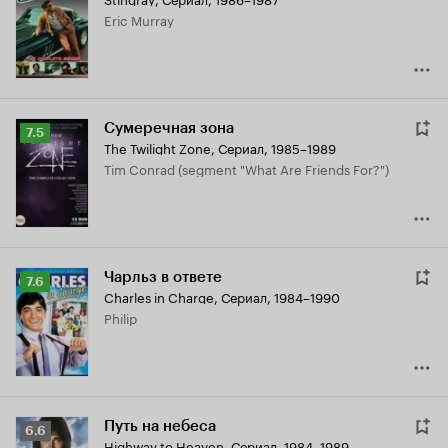
Eric Murray
Сумеречная зона
Рейтинг
7.5
The Twilight Zone
,
Сериал, 1985–1989
Кинопоиска
Tim Conrad (segment "What Are Friends For?")
7.5
Чарльз в ответе
Рейтинг
7.6
Charles in Charge
,
Сериал, 1984–1990
Кинопоиска
Philip
7.6
Путь на небеса
Рейтинг
6.6
Highway to Heaven
,
Сериал, 1984–1989