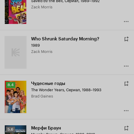
Saved by the Bell
,
Сериал, 1989–1992
Кинопоиска
Zack Morris
6.1
Who Shrunk Saturday Morning?
1989
Zack Morris
Чудесные годы
Рейтинг
8.4
The Wonder Years
,
Сериал, 1988–1993
Кинопоиска
Brad Gaines
8.4
Мерфи Браун
Рейтинг
5.6
Murphy Brown
,
Сериал, 1988–2018