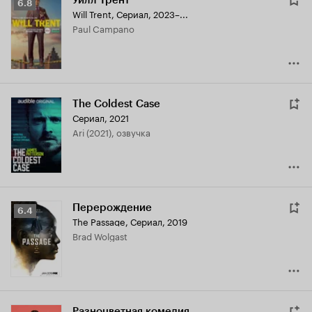
Уилл Трент
Рейтинг
6.8
Will Trent
,
Сериал, 2023–...
Кинопоиска
Paul Campano
6.8
The Coldest Case
Сериал, 2021
Ari (2021), озвучка
Перерождение
Рейтинг
6.4
The Passage
,
Сериал, 2019
Кинопоиска
Brad Wolgast
6.4
Разноцветная комедия