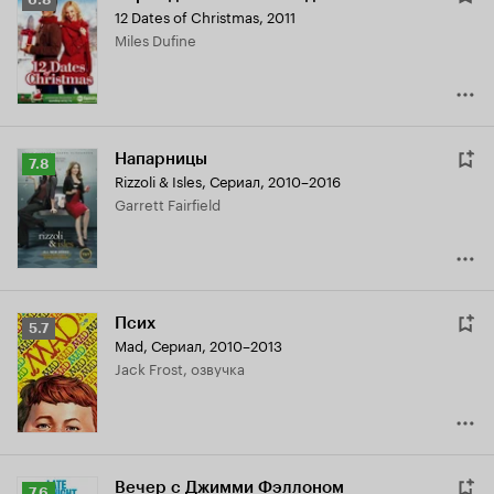
12 Dates of Christmas
,
2011
Кинопоиска
Miles Dufine
6.8
Напарницы
Рейтинг
7.8
Rizzoli & Isles
,
Сериал, 2010–2016
Кинопоиска
Garrett Fairfield
7.8
Псих
Рейтинг
5.7
Mad
,
Сериал, 2010–2013
Кинопоиска
Jack Frost, озвучка
5.7
Вечер с Джимми Фэллоном
Рейтинг
7.6