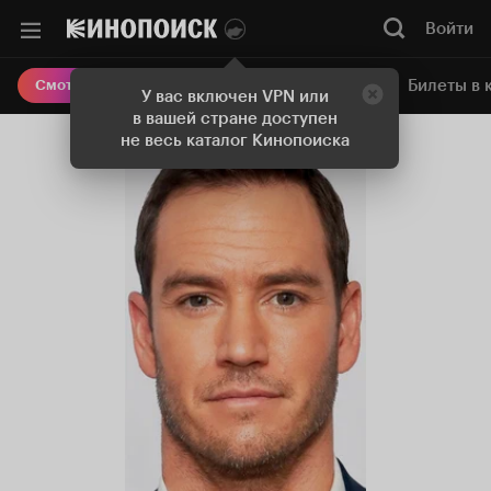
Войти
Онлайн-кинотеатр
Билеты в 
Смотреть кино
У вас включен VPN или
в вашей стране доступен
не весь каталог Кинопоиска