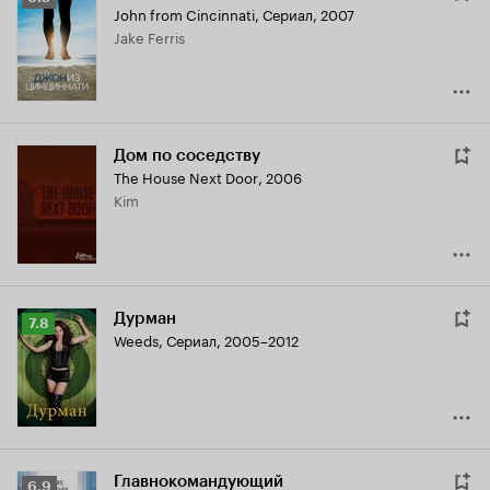
John from Cincinnati
,
Сериал, 2007
Кинопоиска
Jake Ferris
6.0
Дом по соседству
The House Next Door
,
2006
Kim
Дурман
Рейтинг
7.8
Weeds
,
Сериал, 2005–2012
Кинопоиска
7.8
Главнокомандующий
Рейтинг
6.9