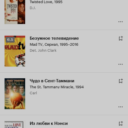
Twisted Love
,
1995
D.J.
Безумное телевидение
Рейтинг
6.5
Mad TV
,
Сериал, 1995–2016
Кинопоиска
Det. John Clark
6.5
Чудо в Сент-Таммани
The St. Tammany Miracle
,
1994
Carl
Из любви к Нэнси