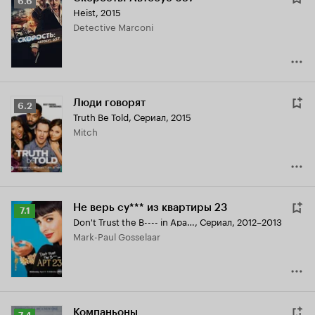
Рейтинг
6.6
Heist
,
2015
Кинопоиска
Detective Marconi
6.6
Люди говорят
Рейтинг
6.2
Truth Be Told
,
Сериал, 2015
Кинопоиска
Mitch
6.2
Не верь су*** из квартиры 23
Рейтинг
7.1
Don't Trust the B---- in Apartment 23
,
Сериал, 2012–2013
Кинопоиска
Mark-Paul Gosselaar
7.1
Компаньоны
Рейтинг