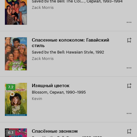
Saved by the Bell: The College Years
,
Сериал, 1993–1994
Zack Morris
Спасенные колоколом: Гавайский
стиль
Saved by the Bell: Hawaiian Style
,
1992
Zack Morris
Изящный цветок
Рейтинг
7.2
Blossom
,
Сериал, 1990–1995
Кинопоиска
Kevin
7.2
Спасённые звонком
Рейтинг
6.1