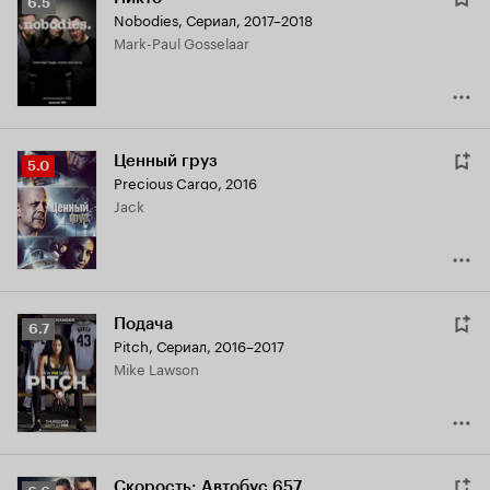
Рейтинг
6.5
Nobodies
,
Сериал, 2017–2018
Кинопоиска
Mark-Paul Gosselaar
6.5
Ценный груз
Рейтинг
5.0
Precious Cargo
,
2016
Кинопоиска
Jack
5.0
Подача
Рейтинг
6.7
Pitch
,
Сериал, 2016–2017
Кинопоиска
Mike Lawson
6.7
Скорость: Автобус 657