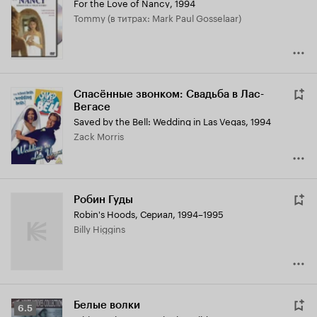
For the Love of Nancy
,
1994
Tommy (в титрах: Mark Paul Gosselaar)
Спасённые звонком: Свадьба в Лас-
Вегасе
Saved by the Bell: Wedding in Las Vegas
,
1994
Zack Morris
Робин Гуды
Robin's Hoods
,
Сериал, 1994–1995
Billy Higgins
Белые волки
Рейтинг
6.5