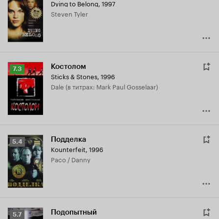
Dying to Belong
,
1997
Steven Tyler
Костолом
Рейтинг
7.3
Sticks & Stones
,
1996
Кинопоиска
Dale (в титрах: Mark Paul Gosselaar)
7.3
Подделка
Рейтинг
5.4
Kounterfeit
,
1996
Кинопоиска
Paco / Danny
5.4
Подопытный
Рейтинг
5.7