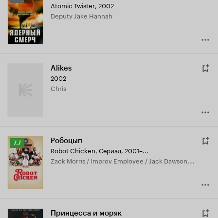
Atomic Twister
,
2002
Кинопоиска
Deputy Jake Hannah
5.8
Alikes
2002
Chris
Робоцып
Рейтинг
7.7
Robot Chicken
,
Сериал, 2001–...
Кинопоиска
Zack Morris / Improv Employee / Jack Dawson, озвучка
7.7
Принцесса и моряк