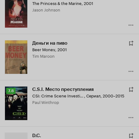
The Princess & the Marine
,
2001
Jason Johnson
Деньги на пиво
Beer Money
,
2001
Tim Maroon
C.S.I. Место преступления
Рейтинг
7.8
CSI: Crime Scene Investigation
,
Сериал, 2000–2015
Кинопоиска
Paul Winthrop
7.8
D.C.