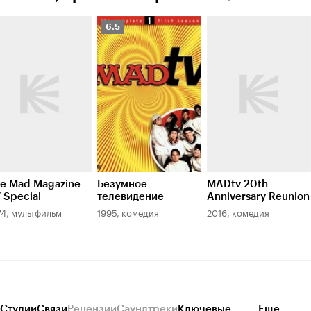
Рейтинг
6.5
Кинопоиска
6.5
e Mad Magazine
Безумное
MADtv 20th
 Special
телевидение
Anniversary Reunion
74, мультфильм
1995, комедия
2016, комедия
Студии
Связи
Рецензии
Саундтреки
Ключевые
Еще...