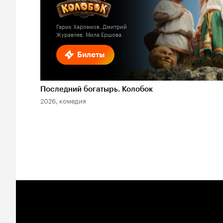
Гарик Харламов, Дмитрий
Журавлев, Мила Ершова
Билеты
Последний богатырь. Колобок
2026, комедия