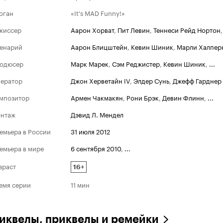
оган
«It's MAD Funny!»
жиссер
Аарон Хорват
,
Пит Левин
,
Теннеси Рейд Нортон
енарий
Аарон Блицштейн
,
Кевин Шиник
,
Марли Халпер
одюсер
Марк Марек
,
Сэм Реджистер
,
Кевин Шиник
,
...
ератор
Джон Херветайн IV
,
Элдер Сунь
,
Джефф Гарднер
мпозитор
Армен Чакмакян
,
Рони Брэк
,
Девин Флинн
,
...
нтаж
Дэвид Л. Мендел
емьера в России
31 июля 2012
емьера в мире
6 сентября 2010
,
...
зраст
16+
емя серии
11 мин
иквелы, приквелы и ремейки