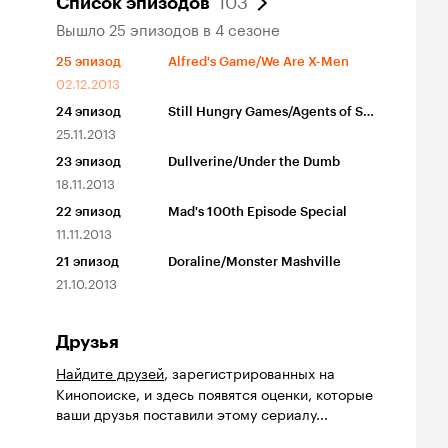
Список эпизодов
Вышло 25 эпизодов в 4 сезоне
25
эпизод
Alfred's Game/We Are X-Men
02.12.2013
24
эпизод
Still Hungry Games/Agents of S.M.U.R.F.
25.11.2013
23
эпизод
Dullverine/Under the Dumb
18.11.2013
22
эпизод
Mad's 100th Episode Special
11.11.2013
21
эпизод
Doraline/Monster Mashville
21.10.2013
Друзья
Найдите друзей
, зарегистрированных на
Кинопоиске, и здесь появятся оценки, которые
ваши друзья поставили этому сериалу...