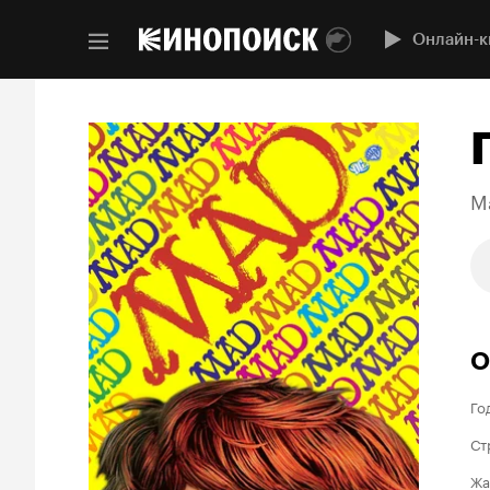
Онлайн-к
M
О
Го
Ст
Жа