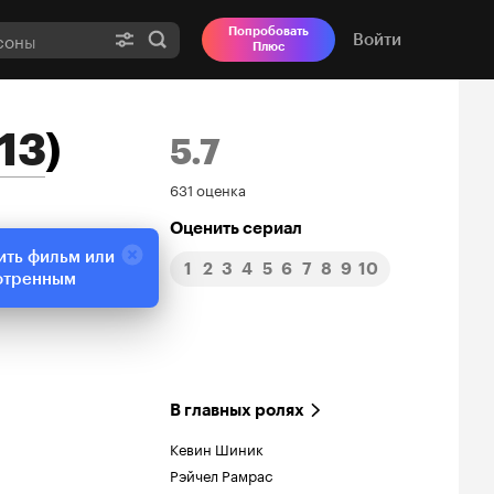
Попробовать
Войти
Плюс
13
)
5.7
Рейтинг
631 оценка
Кинопоиска
Оценить сериал
ить фильм или
1
2
3
4
5
6
7
8
9
10
5.7
отренным
В главных ролях
Кевин Шиник
Рэйчел Рамрас