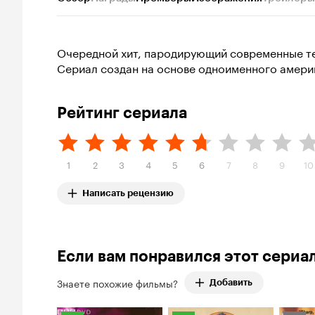
Очередной хит, пародирующий современные те
Сериал создан на основе одноименного амери
Рейтинг сериала
1
2
3
4
5
6
7
8
9
10
Написать рецензию
Если вам понравился этот сериа
Знаете похожие фильмы?
Добавить