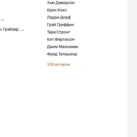
Хью Дэвидсон
Крис Кокс
Ларри Дорф
,
...
Грэй Гриффин
н-Грэйзер
,
...
Тара Стронг
Кит Фергюсон
Джим Мескимен
Фред Таташиор
106 актеров