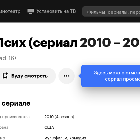
инотеатр
Установить на ТВ
Псих
(
сериал
2010 – 20
ad
16+
Здесь можно отмет
Буду смотреть
сериал просм
 сериале
д производства
2010
(
4 сезона
)
рана
США
нр
мультфильм
,
комедия