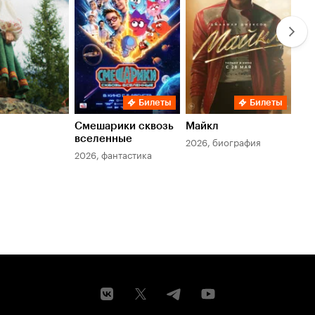
Билеты
Билеты
Смешарики сквозь
Майкл
Зл
вселенные
мер
2026, биография
2026, фантастика
202