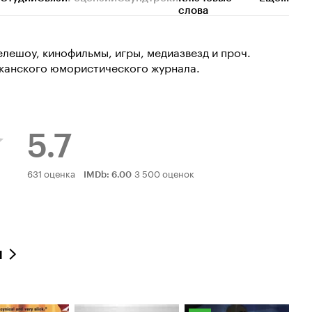
слова
лешоу, кинофильмы, игры, медиазвезд и проч.
канского юмористического журнала.
5.7
Рейтинг
631 оценка
3 500 оценок
IMDb
:
6.00
Кинопоиска
5.7
л