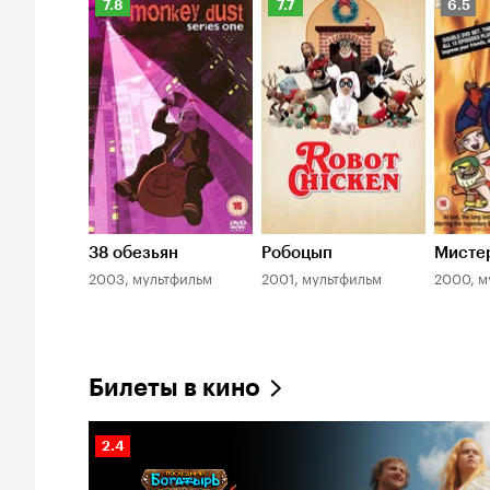
Рейтинг
Рейтинг
Рейти
7.8
7.7
6.5
Кинопоиска
Кинопоиска
Киноп
7.8
7.7
6.5
38 обезьян
Робоцып
Мисте
2003, мультфильм
2001, мультфильм
2000, м
Билеты в кино
Рейтинг
2.4
Кинопоиска
2.4