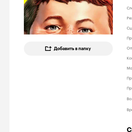
Сл
Ре
Сц
Пр
Оп
Добавить в папку
Ко
Мо
Пр
Пр
Во
Вр
С