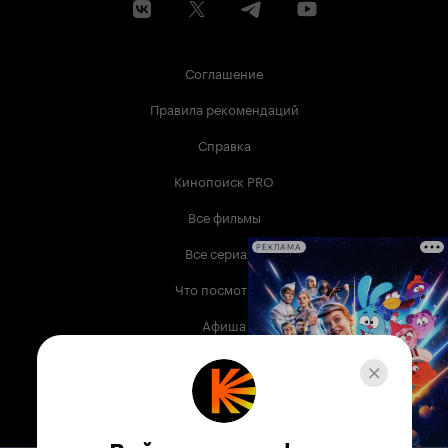
Соглашение
Правила рекомендаций
Справка
Кинопоиск PRO
Все фильмы
Все сериалы
РЕКЛАМА
Что посмотреть
Афиша
Музыка
Телепрограмма
Книги