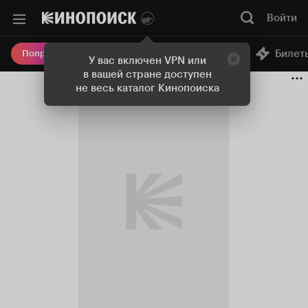
Войти
Онлайн-кинотеатр
Билет
Попробовать Плюс
У вас включен VPN или
в вашей стране доступен
не весь каталог Кинопоиска