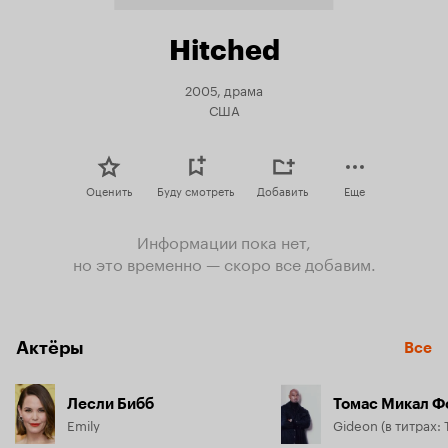
Hitched
2005, драма
США
Оценить
Буду смотреть
Добавить
Еще
Информации пока нет,
но это временно — скоро все добавим.
Актёры
Все
Лесли Бибб
Томас Микал Ф
Emily
Gideon (в титрах: