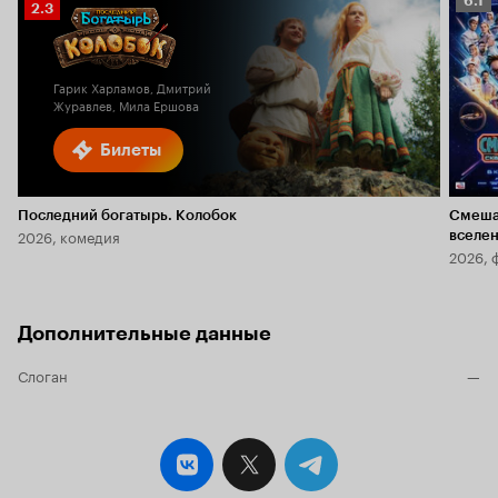
6.1
Рейтинг
2.3
Кино
Кинопоиска
6.1
2.3
Гарик Харламов, Дмитрий
Журавлев, Мила Ершова
Билеты
Последний богатырь. Колобок
Смеша
2026, комедия
вселе
2026, 
Дополнительные данные
Слоган
—