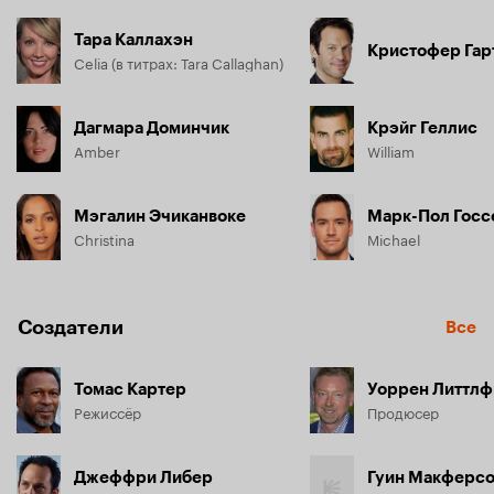
Тара Каллахэн
Кристофер Гар
Celia (в титрах: Tara Callaghan)
Дагмара Доминчик
Крэйг Геллис
Amber
William
Мэгалин Эчиканвоке
Марк-Пол Госс
Christina
Michael
Создатели
Все
Томас Картер
Уоррен Литтлф
Режиссёр
Продюсер
Джеффри Либер
Гуин Макферс