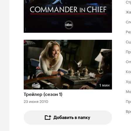
Ст
Жа
Сл
Ре
Сц
Пр
Оп
Ко
Ху
1 мин
Длительность 1 мин
Мо
Трейлер (сезон 1)
23 июня 2010
Пр
Вр
Добавить в папку