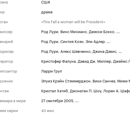
рана
США
нр
драма
оган
«This Fall a woman will be President»
жиссер
Род Лури
,
Винс Мисиано
,
Джесси Бокко
,
...
енарий
Род Лури
,
Синтия Коэн
,
Эли Адлер
,
...
одюсер
Род Лури
,
Алекс Шевченко
,
Джина Дэвис
,
...
ератор
Кристофер Фалуна
,
Дэвид Дж. Миллер
,
Джеймс Л
мпозитор
Ларри Груп
дожник
Элуиз Крэйн Стэммерджон
,
Вики Санчез
,
Мими 
нтаж
Кристал Хатиб
,
Джонатан П. Шоу
,
Лорен А. Шаф
Золотой гл
емьера в мире
27 сентября 2005
,
...
Победит
2006
емя серии
43 мин
Лучшая же
ТВ (драма)