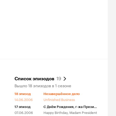
ции
тёр второго
и-сериала или
ТВ
аматический
19
Список эпизодов
Вышло 18 эпизодов в 1 сезоне
18
эпизод
Незавершённое дело
14.06.2006
Unfinished Business
17
эпизод
С Днём Рождения, г-жа Президент
07.06.2006
Happy Birthday, Madam President