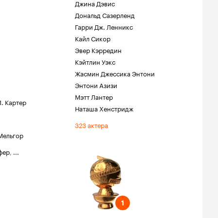
Джина Дэвис
Дональд Сазерленд
Гарри Дж. Ленникс
Кайл Сикор
Эвер Кэрредин
Кэйтлин Уэкс
Жасмин Джессика Энтони
Энтони Азизи
Мэтт Лантер
. Картер
Наташа Хенстридж
323 актера
Мельгор
фер
,
...
обус
ель
нская роль на
1
1