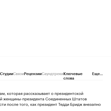
Номина
2006
Лучший ак
плана мин
фильма на 
Лучший др
сериал
Студии
Связи
Рецензии
Саундтреки
Ключевые
Еще...
слова
рам, которая рассказывает о президентской
вой женщины-президента Соединенных Штатов
ти после того, как президент Тедди Бридж внезапно