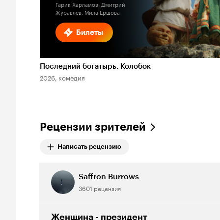
Гарик Харламов, Дмитрий
Журавлев, Мила Ершова
Билеты
Последний богатырь. Колобок
2026, комедия
Рецензии зрителей
Написать рецензию
Saffron Burrows
3601 рецензия
Женщина - президент