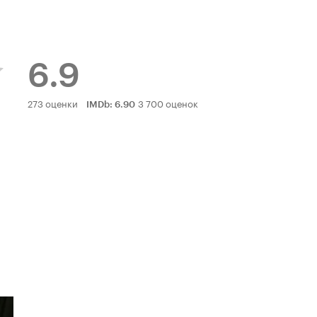
6.9
Рейтинг
273 оценки
3 700 оценок
IMDb
:
6.90
Кинопоиска
6.9