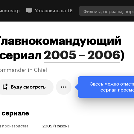
инотеатр
Установить на ТВ
Главнокомандующий
сериал
2005 – 2006
)
ommander in Chief
Здесь можно отмет
Буду смотреть
сериал просм
 сериале
д производства
2005
(
1 сезон
)