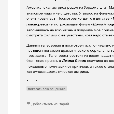
Американская актриса родом из Уорхэма штат М
знакомое лицо мне с детства. Я вырос на фильмах
очень нравилась. Посмотрев когда-то в детстве «
» и потрясающий фильм «
головорезов
Долгий поце
запомнилась на всю жизнь и получила мое призна
смотреть фильмы с ее участием, хотя надо отметит
Данный телесериал я посмотрел исключительно и
насыщенный сезон драматического сериала на т
президента. Телепроект состоит из восемнадцати 
был тепло принят, а
получила за св
Джина Дэвис
похвальные номинации от критиков, а также стал
как лучшая драматическая актриса.
В этой истории мы видим первую женщину презид
Маккензи Аллен. Когда президент страны внезапн
показать всю рецензию
обязанности занять его место. Маккензи пришло
решения, быть на всеобщем обозрении, а главно
– главнокомандующим, чье слово всегда будет п
Добавить комментарий
Первая серия моментально интригует зрителя и в