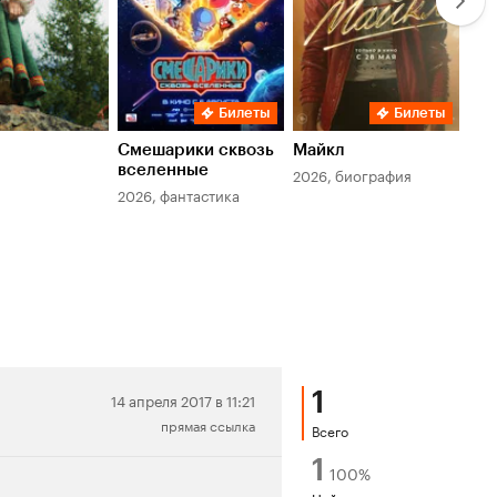
Билеты
Билеты
Смешарики сквозь
Майкл
Зл
вселенные
мер
2026, биография
2026, фантастика
202
1
Нейтральная
14 апреля 2017 в 11:21
прямая ссылка
рецензия
Всего
1
100
%