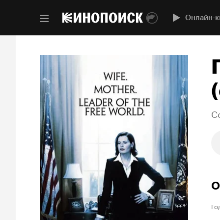
Онлайн-к
(
C
О
Го