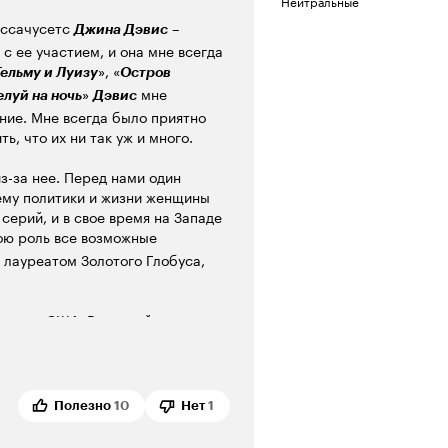
Нейтральные
ассачусетс
–
Джина Дэвис
 с ее участием, и она мне всегда
», «
Тельму и Луизу
Остров
»
мне
луй на ночь
Дэвис
ние. Мне всегда было приятно
ь, что их ни так уж и много.
з-за нее. Перед нами один
ему политики и жизни женщины
серий, и в свое время на Западе
ою роль все возможные
а лауреатом Золотого Глобуса,
ента в США. Встречайте
о умер, на нее возлегли
сь принимать невероятно трудные
е быть президентом своей страны
оследним…
Полезно
10
Нет
1
 историю втягиваешься,