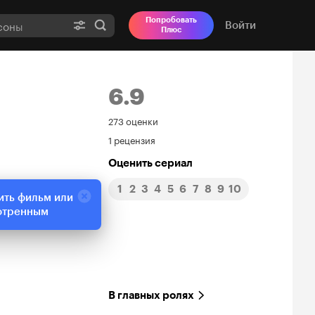
Попробовать
Войти
Плюс
6.9
Рейтинг
273 оценки
1 рецензия
Кинопоиска
Оценить сериал
6.9
1
2
3
4
5
6
7
8
9
10
ить фильм или
отренным
В главных ролях