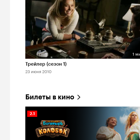
1 м
Длительность 1 мин
Трейлер (сезон 1)
23 июня 2010
Билеты в кино
Рейтинг
2.1
Кинопоиска
2.1