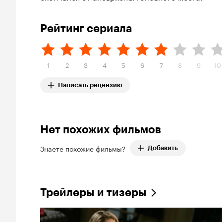
Рейтинг сериала
1
2
3
4
5
6
7
8
9
10
Написать рецензию
Нет похожих фильмов
Знаете похожие фильмы?
Добавить
Трейлеры и тизеры